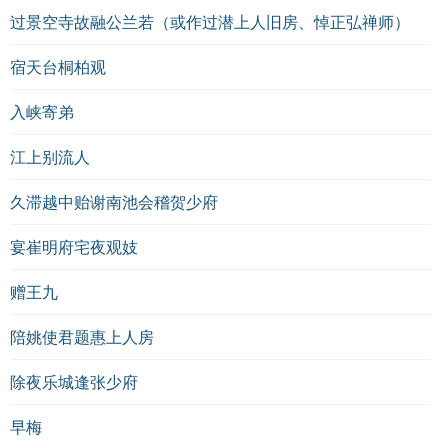
诗词测试：
过景空寺故融公兰若（或作过潜上人旧房、悼正弘禅师）
诗中提到的“声华”指的是什么？ A. 文化声誉
宿天台桐柏观
B. 自然景观
C. 历史事件
入峡寄弟
D. 个人经历
江上别流人
“伯仲”在诗中有何含义？ A. 兄弟
B. 同辈中的优秀者
久滞越中贻谢南池会稽贺少府
C. 学者
D. 官员
宴崔明府宅夜观妓
“高秋爽气”表示的是什么样的情感？ A. 忧伤
B. 清新与希望
赠王九
C. 恼怒
陪姚使君题惠上人房
D. 迷茫
除夜乐城逢张少府
答案：
早梅
A. 文化声誉