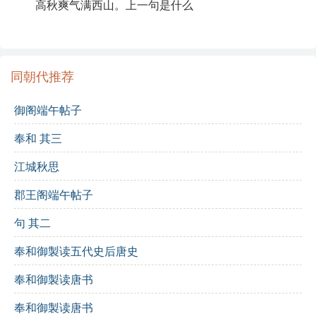
作者介绍：
高秋爽气满西山。上一句是什么
曾协，南宋时期的诗人，生于一个文化氛围浓厚的家
庭，从小受到良好的教育。他的诗风清新自然，语言简
练，常常表现出对人事的深刻观察和对自然景色的热
同朝代推荐
爱。
御阁端午帖子
创作背景：
奉和 其三
这首诗作于诗人与友人聚会之时，正值高秋季节，诗人
江城秋思
感慨万千，回忆起往昔的育才之事，表达了对英才的期
待和对自然的赞美。
郡王阁端午帖子
诗歌鉴赏：
句 其二
奉和御製读五代史后唐史
这首诗以江南的声华为引子，展示了公家二位伯仲之间
的杰出成就，反映了诗人对人才的挖掘与重视。诗中“声
奉和御製读唐书
华奕世”一语，既展现了江南的文化底蕴，也隐喻了在这
奉和御製读唐书
片沃土上涌现出的众多才俊。接着，诗人通过“想见当年