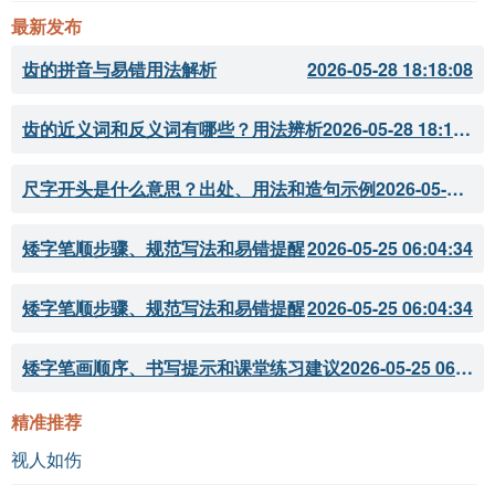
最新发布
B. 同辈中的优秀者
齿的拼音与易错用法解析
2026-05-28 18:18:08
B. 清新与希望
诗词比较与延伸：
齿的近义词和反义词有哪些？用法辨析
2026-05-28 18:18:07
尺字开头是什么意思？出处、用法和造句示例
2026-05-28 18:18:05
相关作品推荐：
《春江花月夜》 - 张若虚
矮字笔顺步骤、规范写法和易错提醒
2026-05-25 06:04:34
《月夜忆舍弟》 -杜甫
矮字笔顺步骤、规范写法和易错提醒
2026-05-25 06:04:34
诗词对比：
矮字笔画顺序、书写提示和课堂练习建议
2026-05-25 06:04:33
曾协与杜甫的诗作
：两位诗人在描绘自然景观时都具
精准推荐
备深厚的文化底蕴，曾协更侧重于对人才能培养的关
视人如伤
注，而杜甫则常常融入个人情感与社会现实，展现出