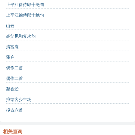
憬。
上平江徐侍郎十绝句
意象分析：
上平江徐侍郎十绝句
山云
裘父见和复次韵
意象词汇：
清富庵
江南
：代表文化与艺术的聚集地，象征才华的滋养之
蓬户
地。
偶作二首
伯仲
：象征着优秀的人才，体现了竞争与合作的关
偶作二首
系。
凝香迳
高秋
：象征着清新与希望，反映出生命的轮回与再
拟结客少年场
生。
拟古六首
互动学习：
相关查询