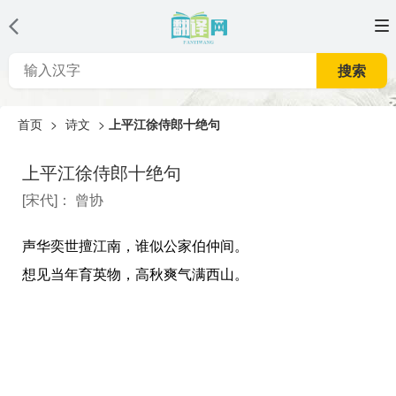
搜索
首页
>
诗文
>
上平江徐侍郎十绝句
上平江徐侍郎十绝句
[
宋代
]：
曾协
声华奕世擅江南，谁似公家伯仲间。
想见当年育英物，高秋爽气满西山。