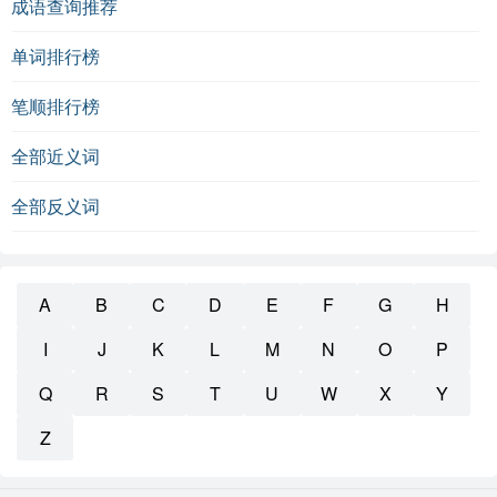
成语查询推荐
单词排行榜
笔顺排行榜
全部近义词
全部反义词
A
B
C
D
E
F
G
H
I
J
K
L
M
N
O
P
Q
R
S
T
U
W
X
Y
Z