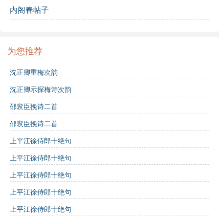
内阁春帖子
景。
高秋爽气满西山
：如今高秋的清爽气息充盈在西山之
上。
为您推荐
沈正卿重梅次韵
修辞手法：
沈正卿示探梅诗次韵
对仗
：诗中“声华奕世”与“公家伯仲”形成对仗，增强了
邵衮臣挽诗二首
韵律感。
邵衮臣挽诗二首
象征
：高秋的爽气象征着希望与清新，暗含着对未来
上平江徐侍郎十绝句
的期待。
上平江徐侍郎十绝句
上平江徐侍郎十绝句
主题思想：
上平江徐侍郎十绝句
整首诗表达了对人才能够在江南这片沃土上茁壮成长的
上平江徐侍郎十绝句
期待，同时也寄托了对自然美的向往和对未来的美好憧