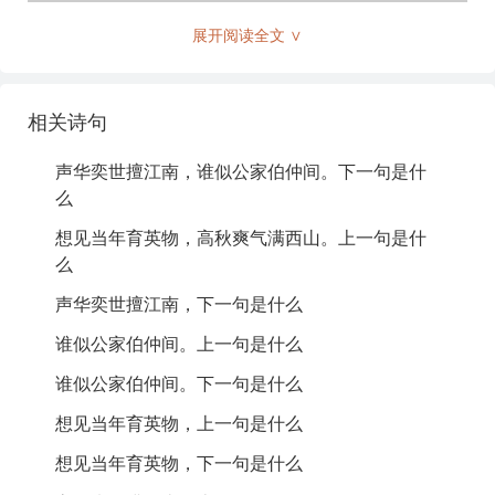
展开阅读全文 ∨
声华
：指名声和才华。
伯仲
：指兄弟或同辈中的优秀者。
相关诗句
育英物
：培养英才的事物。
声华奕世擅江南，谁似公家伯仲间。下一句是什
高秋爽气
：指秋天的清爽气候。
么
典故解析：
想见当年育英物，高秋爽气满西山。上一句是什
么
“江南”常被称颂为风光旖旎之地，历史上许多文人雅士在
声华奕世擅江南，下一句是什么
此地留下了众多佳作。而“伯仲”则暗指那些在文才上出类
谁似公家伯仲间。上一句是什么
拔萃的人，意味着一种竞争与合作的关系，强调了诗人
在此环境中对人才培养的重视。
谁似公家伯仲间。下一句是什么
诗词背景：
想见当年育英物，上一句是什么
想见当年育英物，下一句是什么