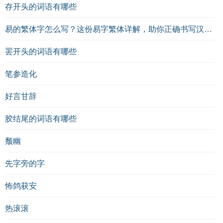
存开头的词语有哪些
不同的艺术风格。
参考资料：
易的繁体字怎么写？这份易字繁体详解，助你正确书写汉字_汉字繁体学习
罢开头的词语有哪些
《宋诗选》
笔参造化
《古诗词鉴赏必读》
好言甘辞
《中国文学史》
胶结尾的词语有哪些
颓幽
先字旁的字
怖鸽获安
热滚滚