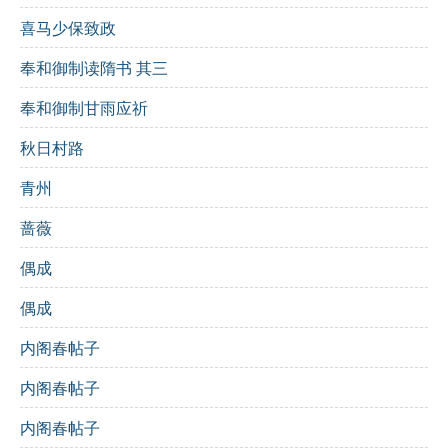
育英物”描绘了自己对英才培养的珍视，仿佛重温往昔，
喜马少保致政
令人倍感亲切。
奉和御制读隋书 其三
“高秋爽气满西山”，一句则将视野扩展至自然，描绘了高
秋的清新气息，象征着理想与希望的到来。整首诗在意
奉和御制甘雨应祈
象上跳跃于人事与自然之间，展现了诗人内心的情感波
动与对未来的美好期许。
秋日村路
诗词解析：
青州
蔷薇
逐句解析：
偶成
声华奕世擅江南
：江南的声名与才华在世间享有盛
偶成
誉。
内阁春帖子
谁似公家伯仲间
：谁能与公家中的优秀人才相媲美
内阁春帖子
呢？
内阁春帖子
想见当年育英物
：想必还能见到当年培养英才的情