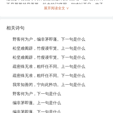
不是茅草就是蓬草。松木的门坚固，却难以开启；竹子
展开阅读全文 ∨
细弱，反倒成了牢笼。门的疏密没有规律，粗的和细的
任意组合。我常常知道如何把门关好，宁愿不在这里炫
耀我的技艺。
相关诗句
注释:
野客何为户，编非茅即蓬。下一句是什么
松坚难阖辟，竹瘦谩牢笼。上一句是什么
野客
：指乡间的游子或客人。
松坚难阖辟，竹瘦谩牢笼。下一句是什么
蓬
：一种植物，常用作门的材料，与茅草类似。
疏密殊无准，粗纤任不同。上一句是什么
松坚
：松树坚硬，指用松木制作的门。
疏密殊无准，粗纤任不同。下一句是什么
阖辟
：关闭和开启。
我常知善闭，宁向此矜功。上一句是什么
疏密
：门的开口稀疏与密集。
野客何为户，下一句是什么
粗纤
：粗大和纤细的对比。
编非茅即蓬。上一句是什么
编非茅即蓬。下一句是什么
善闭
：擅长关门的技艺。