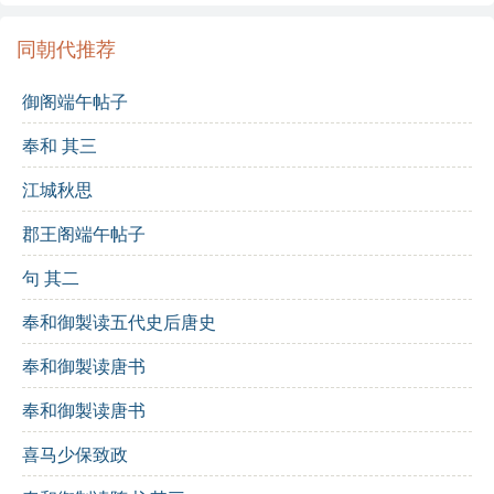
过“松坚难阖辟”和“竹瘦谩牢笼”，展现了自然界的无常与
变化。
同朝代推荐
在“疏密殊无准，粗纤任不同”的句子中，诗人强调了自然
御阁端午帖子
界事物的多样性，表现出一种对生活的包容态度。最后
一句“我常知善闭，宁向此矜功”，表达了诗人对自我价值
奉和 其三
的反思，似乎在说真正的技艺在于内心的平和，而不在
于外在的炫耀。这种思考使得整首诗充满了哲理的意
江城秋思
味，展现了诗人超然的生活态度。
郡王阁端午帖子
诗词解析：
句 其二
奉和御製读五代史后唐史
逐句解析
：
野客何为户
：质疑乡间游子为何选择如此简陋的居
奉和御製读唐书
所。
奉和御製读唐书
编非茅即蓬
：门的材料很粗糙，仅用茅草或蓬草编
喜马少保致政
成。