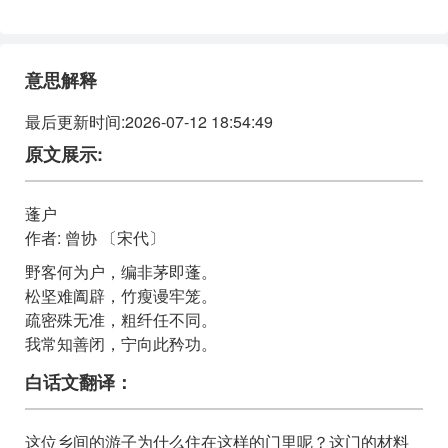
意思解释
最后更新时间:2026-07-12 18:54:49
原文展示:
蓬户
作者: 曾协 〔宋代〕
野客何为户，编非茅即蓬。
松坚难阖辟，竹瘦谩牢笼。
疏密殊无准，粗纤任不同。
我常知善闭，宁向此矜功。
白话文翻译：
这位乡间的游子为什么住在这样的门里呢？这门的材料