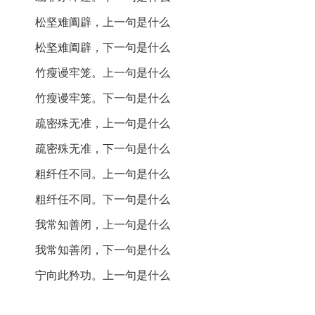
松坚难阖辟，上一句是什么
矜功
：炫耀技艺或功劳。
松坚难阖辟，下一句是什么
诗词背景:
竹瘦谩牢笼。上一句是什么
竹瘦谩牢笼。下一句是什么
作者介绍
：曾协，宋代诗人，以其清新自然的诗风著
称。他的作品常反映乡村生活和自然景象，具有浓厚的
疏密殊无准，上一句是什么
生活气息和人文关怀。
疏密殊无准，下一句是什么
创作背景
：此诗写于宋代，当时社会动荡，士人多隐居
乡间，诗人通过描绘蓬户，表达对乡村生活的思考，反
粗纤任不同。上一句是什么
映出人对物质的简朴追求和对自然的向往。
粗纤任不同。下一句是什么
诗歌鉴赏：
我常知善闭，上一句是什么
我常知善闭，下一句是什么
《蓬户》通过简单的景象描绘，展现了诗人对乡村生活
宁向此矜功。上一句是什么
的独特理解和审美。诗中提到的“野客”和“蓬户”，不仅是
对乡村生活的真实写照，更是一种对简朴生活的追求。
诗人利用对比手法，描绘了松木和竹子的不同特性，通