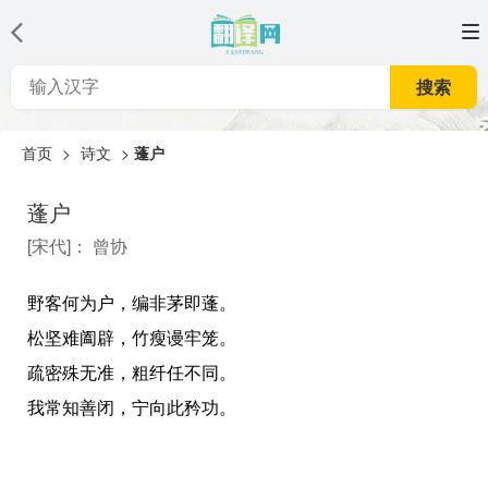
搜索
首页
>
诗文
>
蓬户
蓬户
[
宋代
]：
曾协
野客何为户，编非茅即蓬。
松坚难阖辟，竹瘦谩牢笼。
疏密殊无准，粗纤任不同。
我常知善闭，宁向此矜功。