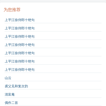
不同特性。
为您推荐
拟人
：赋予自然界的物体以人的特性，使其生动有
上平江徐侍郎十绝句
趣。
上平江徐侍郎十绝句
排比
：如“疏密殊无准，粗纤任不同”，增强了诗的
上平江徐侍郎十绝句
节奏感。
上平江徐侍郎十绝句
主题思想
：
上平江徐侍郎十绝句
诗歌探讨了乡村生活的简单和自然，表现出一种对
上平江徐侍郎十绝句
物质的淡泊心态和对生活本质的深刻理解。
上平江徐侍郎十绝句
意象分析：
山云
裘父见和复次韵
蓬户
：象征着简单和朴素的生活。
清富庵
松木和竹子
：分别象征坚韧和脆弱的对立。
偶作二首