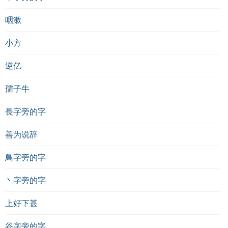
咽漱
小方
逆亿
孺子牛
長字旁的字
善为说辞
鳥字旁的字
丶字旁的字
上好下甚
谷字旁的字