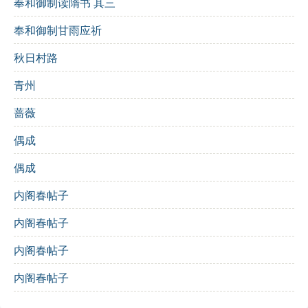
奉和御制读隋书 其三
松坚难阖辟
：松木虽然坚固，但难以开启，暗示外
奉和御制甘雨应祈
在的坚固并不等于内心的自由。
秋日村路
竹瘦谩牢笼
：竹子虽细弱，却成了束缚，寓意生活
青州
的局限性。
蔷薇
疏密殊无准
：门的稀疏和密集没有规律，象征生活
偶成
的混乱。
偶成
粗纤任不同
：无论是粗的还是细的，皆为生活的一
内阁春帖子
部分。
内阁春帖子
我常知善闭
：诗人自认为懂得如何妥善处理事物。
内阁春帖子
宁向此矜功
：宁愿不在此地炫耀自己的才能。
内阁春帖子
修辞手法
：
对比
：如“松坚”和“竹瘦”形成鲜明对比，突显事物的