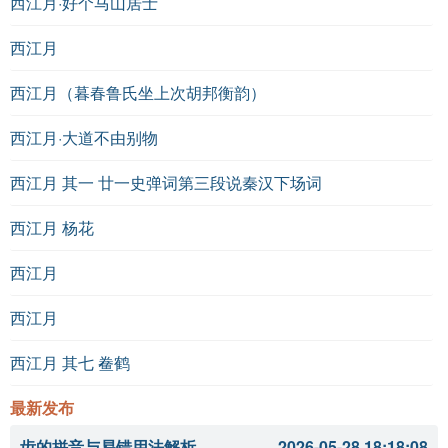
西江月·好个马山居士
答案
：1.B 2.B 3.B
西江月
诗词比较与延伸：
西江月（暮春鲁氏坐上次胡邦衡韵）
相关作品推荐
：
西江月·大道不由别物
李白《月下独酌》
西江月 其一 廿一史弹词第三段说秦汉下场词
杜甫《春望》
西江月 杨花
诗词对比
：
西江月
曾协的《蓬户》与李白的《月下独酌》都体现了对自
西江月
然和自我境界的追求，但曾协更强调生活的简朴和内
心的宁静，而李白则表现出一种洒脱和豪放的个性。
西江月 其七 鲞鹤
参考资料：
最新发布
齿的拼音与易错用法解析
2026-05-28 18:18:08