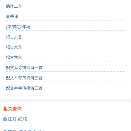
偶作二首
疏密
：代表生活中难以把握的规律和无常。
凝香迳
互动学习：
拟结客少年场
拟古六首
诗词测试
：
拟古六首
诗中提到的“蓬户”主要由什么材料构成？
A. 木材
拟古六首
B. 茅草或蓬草
倪文举寺簿挽诗三首
C. 砖石
倪文举寺簿挽诗三首
诗人认为松木和竹子的特性分别是？
A. 坚固和坚韧
倪文举寺簿挽诗三首
B. 坚固和脆弱
C. 脆弱和柔软
相关查询
诗的最后一句表达了诗人的什么态度？
A. 自满
西江月 红梅
B. 谦逊
C. 骄傲