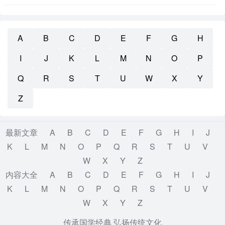
A
B
C
D
E
F
G
H
I
J
K
L
M
N
O
P
Q
R
S
T
U
W
X
Y
Z
最新文章
A
B
C
D
E
F
G
H
I
J
K
L
M
N
O
P
Q
R
S
T
U
V
W
X
Y
Z
内容大全
A
B
C
D
E
F
G
H
I
J
K
L
M
N
O
P
Q
R
S
T
U
V
W
X
Y
Z
传承国学经典 弘扬传统文化