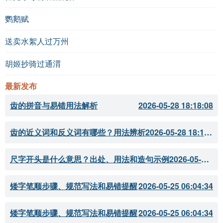
的观察 C. 对人生哲理的探讨
鹦鹅赋
答案
送卖水絮人过万州
B
胡姬抄骑过通渭
B
最新发布
B
齿的拼音与易错用法解析
2026-05-28 18:18:08
诗词比较与延伸
齿的近义词和反义词有哪些？用法辨析
2026-05-28 18:18:07
相关作品推荐
尺字开头是什么意思？出处、用法和造句示例
2026-05-28 18:18:05
《春江花月夜》王维
矮字笔顺步骤、规范写法和易错提醒
2026-05-25 06:04:34
《夜泊牛渚怀古》李白
矮字笔顺步骤、规范写法和易错提醒
2026-05-25 06:04:34
《静夜思》李白