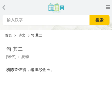
搜索
首页
>
诗文
>
句 其二
句 其二
[
宋代
]：
夏竦
横陈皆锦绣，器皿尽金玉。