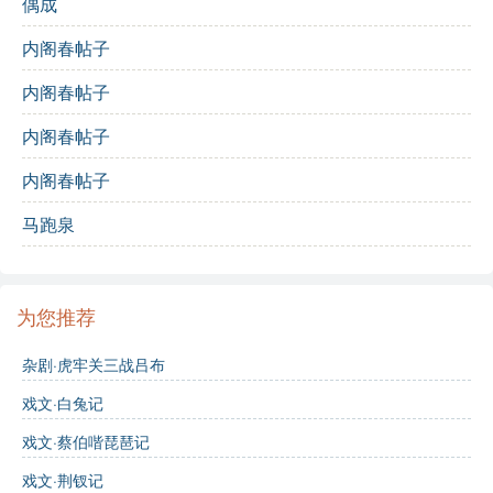
彩斑斓、华丽无比的环境。锦绣的布料象征着精致与美
偶成
丽，暗示着生活的富足与多彩。而“器皿尽金玉”则进一步
内阁春帖子
强化了这一奢华的形象，金玉器皿不仅是财富的象征，
更是身份与地位的表现。
内阁春帖子
这种对物质的描绘，有可能反映了诗人对社会风气的观
内阁春帖子
察与思考。在追求物质享受的同时，诗人或许也在隐隐
表达对这种奢华生活的思考，暗示着人们内心对于真正
内阁春帖子
幸福的渴望与追求。整个诗篇虽短，却透出深刻的社会
马跑泉
观察与人生哲理，使人思考物质与精神的关系。
诗词解析
为您推荐
逐句解析
杂剧·虎牢关三战吕布
横陈皆锦绣
：描绘了一个繁华的场景，物品的陈列整
戏文·白兔记
齐且华丽，展示了生活的富足。
戏文·蔡伯喈琵琶记
器皿尽金玉
：强调器皿的贵重，金玉象征着奢华，暗
戏文·荆钗记