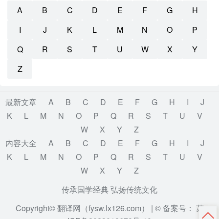
A
B
C
D
E
F
G
H
I
J
K
L
M
N
O
P
Q
R
S
T
U
W
X
Y
Z
最新文章
A
B
C
D
E
F
G
H
I
J
K
L
M
N
O
P
Q
R
S
T
U
V
W
X
Y
Z
内容大全
A
B
C
D
E
F
G
H
I
J
K
L
M
N
O
P
Q
R
S
T
U
V
W
X
Y
Z
传承国学经典 弘扬传统文化
Copyright© 翻译网（fysw.lx126.com） |
© 备案号： 苏