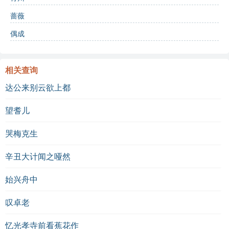
蔷薇
意象词汇
偶成
锦绣
：象征着华美、精致和繁荣，反映出人们对生活
品质的追求。
相关查询
金玉
：象征财富与地位，展示了当时社会的物质丰
达公来别云欲上都
盈。
望耆儿
互动学习
哭梅克生
诗词测试
辛丑大计闻之哑然
诗中“横陈皆锦绣”的意思是： A. 所有的物品都很普通
始兴舟中
B. 所有的物品都是华丽的 C. 所有的物品都很破旧
叹卓老
“器皿尽金玉”中的“金玉”象征： A. 幸福 B. 财富 C. 智慧
本诗的主题主要是： A. 对自然的描写 B. 对奢华生活
忆光孝寺前看蕉花作