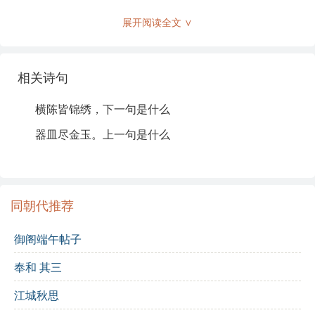
皆
：都是，表示全都。
展开阅读全文 ∨
锦绣
：华丽的织物，形容美丽而精致的事物。
相关诗句
器皿
：用于盛放物品的容器，这里指精美的器具。
横陈皆锦绣，下一句是什么
尽
：全部的意思。
器皿尽金玉。上一句是什么
金玉
：金银和玉器，象征着财富和奢华。
典故解析
同朝代推荐
该诗并没有直接引用历史典故，但提到的“金玉”在古代文
化中常象征着富贵和尊荣，反映了当时社会对物质财富
御阁端午帖子
的追求。
奉和 其三
诗词背景
江城秋思