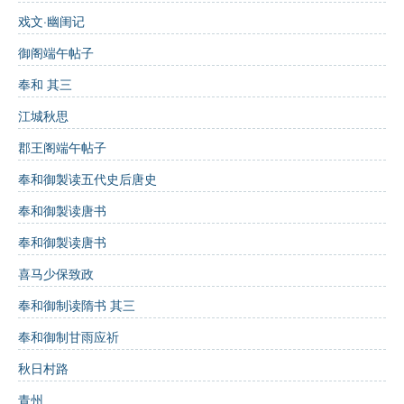
示着物质生活的极致。
戏文·幽闺记
御阁端午帖子
修辞手法
奉和 其三
对仗
：诗句采用对仗手法，两句中的“横陈”和“尽”，以
江城秋思
及“锦绣”和“金玉”形成了呼应，增强了诗歌的韵律感。
郡王阁端午帖子
夸张
：对华丽场景的描绘有一定夸张成分，体现了对
奉和御製读五代史后唐史
奢华生活的向往。
奉和御製读唐书
奉和御製读唐书
主题思想
喜马少保致政
诗歌的中心思想在于对奢华生活的描绘，反映了人们对
奉和御制读隋书 其三
物质财富和美好生活的追求，同时也引发对精神生活的
思考。
奉和御制甘雨应祈
意象分析
秋日村路
青州