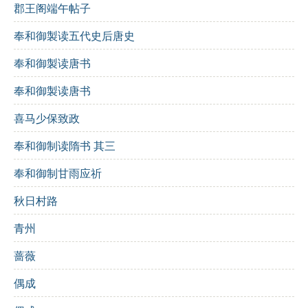
郡王阁端午帖子
作者介绍
奉和御製读五代史后唐史
夏竦，字子华，号玉峰，宋代诗人。他的诗作清新俊
逸，常通过简单的描写表达深刻的思想，运用意象独
奉和御製读唐书
特，风格多样。其作品往往展现出对美的追求和对生活
的思考。
奉和御製读唐书
喜马少保致政
创作背景
奉和御制读隋书 其三
此诗作于宋代，正值社会经济繁荣、文化发展的时期。
奉和御制甘雨应祈
诗人通过对奢华物品的描绘，反映了当时人们对美好生
活的向往。
秋日村路
诗歌鉴赏
青州
蔷薇
《句其二》通过简短的两句诗，生动地描绘出一个奢华
的场景，展现了繁华的物质生活。诗中“横陈皆锦绣”一
偶成
句，给人一种鲜明的视觉冲击，让人仿佛置身于一个色