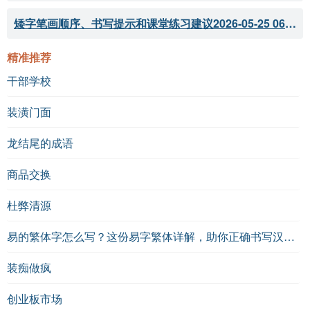
矮字笔画顺序、书写提示和课堂练习建议
2026-05-25 06:04:33
诗词对比
精准推荐
李白的《夜泊牛渚怀古》与夏竦的《句其二》，前者
侧重于对自然景色和历史的感怀，后者则集中于对奢
干部学校
华生活的描绘，展现了不同的文化背景和情感基调。
装潢门面
参考资料
龙结尾的成语
商品交换
《宋诗三百首》
《古诗词鉴赏辞典》
杜弊清源
《中国古代诗歌史》
易的繁体字怎么写？这份易字繁体详解，助你正确书写汉字_汉字繁体学习
装痴做疯
创业板市场