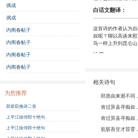
偶成
白话文翻译：
偶成
这首诗的作者认为自
内阁春帖子
叔呢？聊以高谈来慰
内阁春帖子
鸟一样上升到昆仑山
内阁春帖子
注释：
内阁春帖子
郢质
：指一种特
相关诗句
巧匠
：指技术高
为您推荐
郢质由来迥不同
运斤风
：运用斧
邵衮臣挽诗二首
肯过异县寻痴叔
异县
：不同县城
上平江徐侍郎十绝句
肯过异县寻痴叔
痴叔
：可能指代
上平江徐侍郎十绝句
肮脏吾甘才苕霅