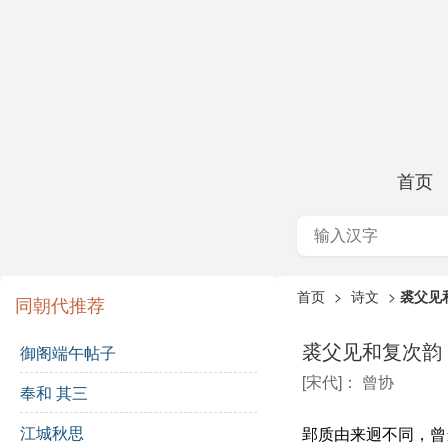
首页
首页
>
诗文
>
裘父见
同朝代推荐
裘父见和复次韵
御阁端午帖子
[
宋代
]：
曾协
奉和 其三
江城秋思
郢质由来迥不同，曾