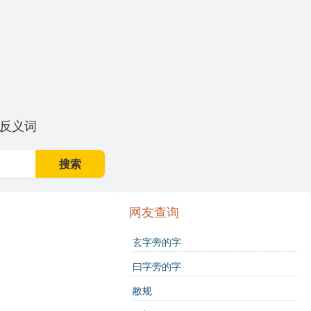
反义词
搜索
网友查询
玄字旁的字
曰字旁的字
敝规