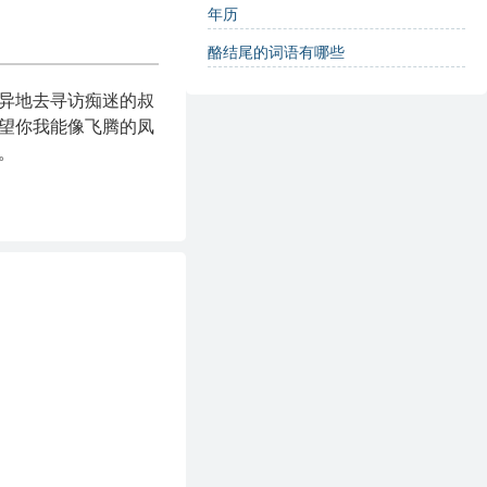
年历
酪结尾的词语有哪些
异地去寻访痴迷的叔
望你我能像飞腾的凤
。