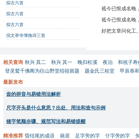
拟古六首
诗歌鉴赏：
祗今已恨成名晚
拟古六首
祗今已恨成名晚
拟古六首
这首诗融汇了作者对
好把文章问化工
见，作者对自我能力
倪文举寺簿挽诗三首
掌握，又隐含着对工
临生活的困境，依然
后半部分的“肮脏吾
相关查询
秋兴 其二
秋兴 其一
晚归松溪
夜泊
和祝子寿
时“飞腾君合上昆蓬
登灵鹫千佛阁为往山野堂绍祖留题
题金氏三桂堂
甲辰恭
工艺与文学的结合思
最新发布
整首诗在情感上充满
齿的拼音与易错用法解析
诗词解析：
尺字开头是什么意思？出处、用法和造句示例
逐句解析：
矮字笔顺步骤、规范写法和易错提醒
郢质由来迥不同
精准推荐
昏结尾的成语
籍居
足字旁的字
卝字旁的字