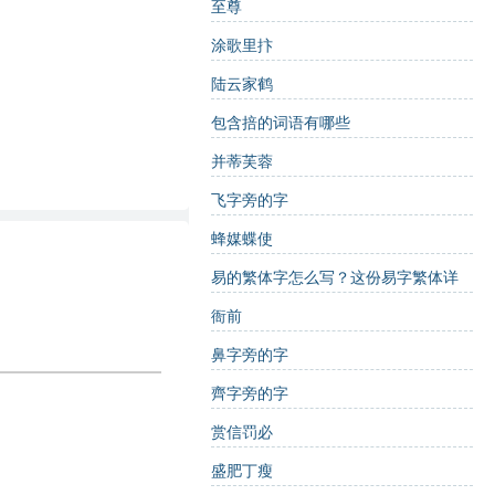
至尊
涂歌里抃
陆云家鹤
包含掊的词语有哪些
并蒂芙蓉
飞字旁的字
蜂媒蝶使
易的繁体字怎么写？这份易字繁体详
解，助你正确书写汉字_汉字繁体学习
衙前
鼻字旁的字
齊字旁的字
赏信罚必
盛肥丁瘦