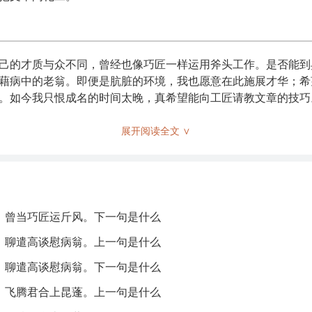
己的才质与众不同，曾经也像巧匠一样运用斧头工作。是否能到
藉病中的老翁。即便是肮脏的环境，我也愿意在此施展才华；希
。如今我只恨成名的时间太晚，真希望能向工匠请教文章的技巧
展开阅读全文 ∨
质或才能，郢是古地名，常用来代表独特的风采。
超的工匠。
，曾当巧匠运斤风。下一句是什么
头的风采，形容技艺高超。
，聊遣高谈慰病翁。上一句是什么
。
，聊遣高谈慰病翁。下一句是什么
某位追求艺术的人。
，飞腾君合上昆蓬。上一句是什么