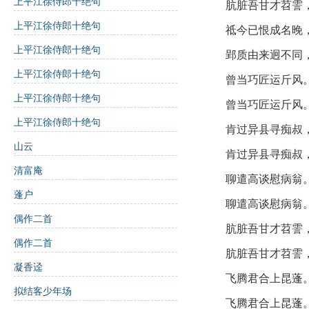
上平江徐侍郎十绝句
高谈
：高谈阔论
肮脏吾甘才苕霅
上平江徐侍郎十绝句
祗今已恨成名晚
肮脏
：形容环境
上平江徐侍郎十绝句
郢质由来迥不同
苕霅
：指苕溪，
上平江徐侍郎十绝句
曾当巧匠运斤风
昆蓬
：昆仑山，
上平江徐侍郎十绝句
曾当巧匠运斤风
成名晚
：指成名
上平江徐侍郎十绝句
肯过异县寻痴叔
山云
诗词背景：
肯过异县寻痴叔
清富庵
聊遣高谈慰病翁
蓬户
作者介绍：
聊遣高谈慰病翁
偶作二首
肮脏吾甘才苕霅
曾协，南宋时期的诗
偶作二首
肮脏吾甘才苕霅
凝香迳
创作背景：
飞腾君合上昆蓬
拟结客少年场
这首诗写于曾协对自
飞腾君合上昆蓬