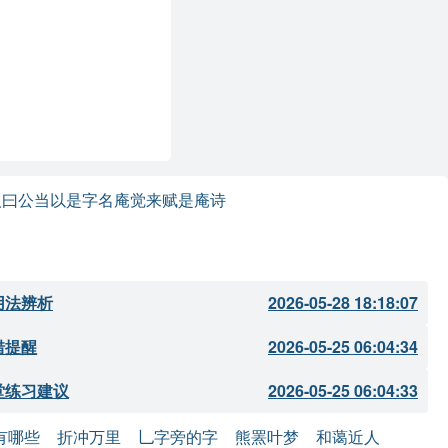
郢质由来迥不同”可
示了他对技艺的熟练
追求的执着，尽管面
一种不屈的精神。同
人曰公当以是字名庵觉来赋是庵诗
章问化工”，则是对
术魅力。
用法辨析
2026-05-28 18:18:07
错提醒
2026-05-25 06:04:34
堂练习建议
2026-05-25 06:04:33
有哪些
折冲万里
乚字旁的字
熊罴叶梦
和蔼近人