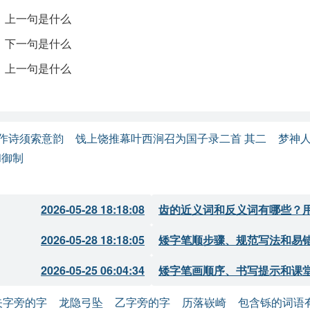
，上一句是什么
，下一句是什么
自身才华的自信与对成名晚的惋惜，情感真挚而深邃。从开头的“
。上一句是什么
的认同，为全诗奠定了基调。接着提到“曾当巧匠运斤风”，既展
匠精神的推崇。中间的“肯过异县寻痴叔”，则表现出一种对理想
愿意去追寻艺术的真谛。
甘才苕霅”更是将个人的理想与现实环境的对比推向高潮，表现出
作诗须索意韵
饯上饶推幕叶西涧召为国子录二首 其二
梦神
”象征着对理想境界的向往，展现了诗人心中的高远追求。“好把文
和御制
考，显示了他渴望向前辈学习的谦逊态度。
了对才华的珍视和对艺术追求的执着，读来令人感受到深刻的艺
2026-05-28 18:18:08
齿的近义词和反义词有哪些？
2026-05-28 18:18:05
矮字笔顺步骤、规范写法和易
2026-05-25 06:04:34
矮字笔画顺序、书写提示和课
：强调自身才华与众不同。
矢字旁的字
龙隐弓坠
乙字旁的字
历落嵚崎
包含铄的词语