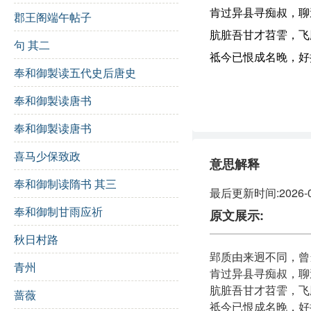
肯过异县寻痴叔，聊
郡王阁端午帖子
肮脏吾甘才苕霅，飞
句 其二
祗今已恨成名晚，好
奉和御製读五代史后唐史
奉和御製读唐书
奉和御製读唐书
喜马少保致政
意思解释
奉和御制读隋书 其三
最后更新时间:2026-07-
奉和御制甘雨应祈
原文展示:
秋日村路
郢质由来迥不同，曾
青州
肯过异县寻痴叔，聊
肮脏吾甘才苕霅，飞
蔷薇
祗今已恨成名晚，好