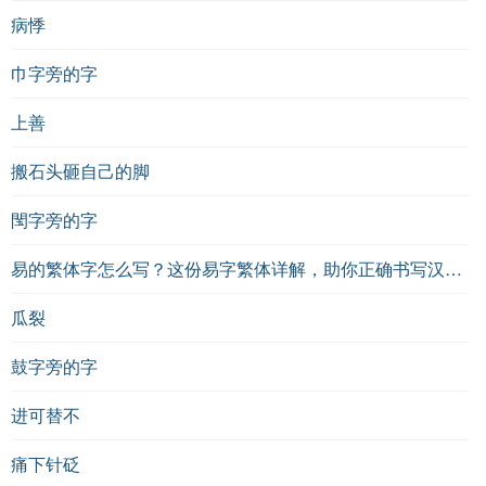
病悸
巾字旁的字
上善
搬石头砸自己的脚
閠字旁的字
易的繁体字怎么写？这份易字繁体详解，助你正确书写汉字_汉字繁体学习
瓜裂
鼓字旁的字
进可替不
痛下针砭