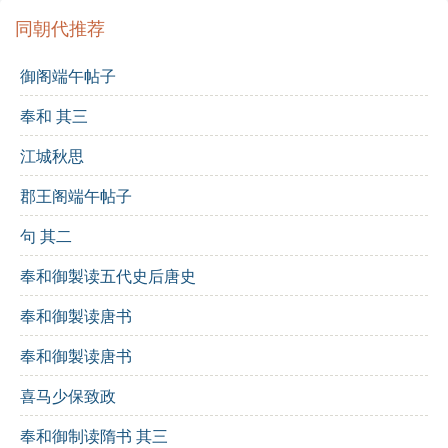
而“百万供一餐”则呈现了当时社会的奢华与浪费，映射出
同朝代推荐
人与人之间的交往不仅仅是情感的交流，还掺杂了世俗
的利益、地位与外在的压力。“路人侧目视，仇家骨常寒”
御阁端午帖子
则暗示了在社会交往中，虽然表面风光，背后却隐藏着
敌意与竞争，让人不禁对人情世故的复杂感到深思。在
奉和 其三
最后一联中，诗人以“可笑愚儒生”自嘲，展现了对世俗生
江城秋思
活的无奈与对知识分子处境的反思，令人感受到一种深
深的无奈与辛酸。
郡王阁端午帖子
诗词解析：
句 其二
奉和御製读五代史后唐史
逐句解析
：
奉和御製读唐书
“结客少年场”：在青年聚会的地方，建立友谊。
奉和御製读唐书
“定交杯酒间”：在酒杯之间定下交情。
喜马少保致政
“相倾在意气”：彼此倾心于意气。
奉和御制读隋书 其三
“握手出肺肝”：握手时显露真诚的心意。