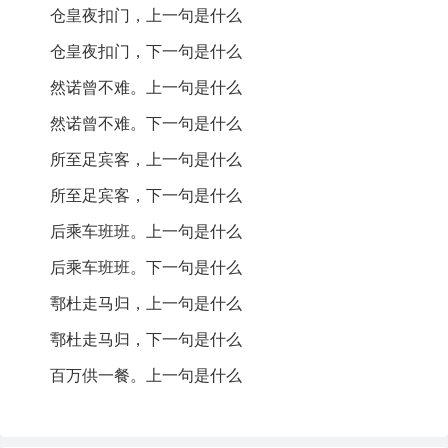
作者介绍
：曾协，宋代诗人，生平不详，但其作品多表
仓皇夜扣门，上一句是什么
现出对友情和人情世故的深刻思考。他的诗风清新自
仓皇夜扣门，下一句是什么
然，情感真挚。
然诺曾不难。上一句是什么
创作背景
：此诗创作背景反映了宋代社会中人与人之间
的交往和情感，尤其是在青年人中间，友谊与豪情的流
然诺曾不难。下一句是什么
露。
所至足宾客，上一句是什么
诗歌鉴赏：
所至足宾客，下一句是什么
后乘车班班。上一句是什么
《拟结客少年场》是一首充满青春气息的诗作，表达了
诗人对友谊的向往和对世俗生活的思考。开篇以“结客”引
后乘车班班。下一句是什么
入，立刻将读者带入一个富有活力与激情的场景。诗中
鄠杜走马归，上一句是什么
通过酒宴的设定，展现出年轻人之间真挚的情感交流，
表达了“相倾在意气，握手出肺肝”的心声，强调了真诚的
鄠杜走马归，下一句是什么
友谊是建立在相互理解和信任之上的。随着诗意的推
百万供一餐。上一句是什么
进，诗人对友谊的描写逐渐转向对社会现实的深刻反
思，提到“仓皇夜扣门”，即便在夜晚，也有着与朋友相聚
的迫切心情。