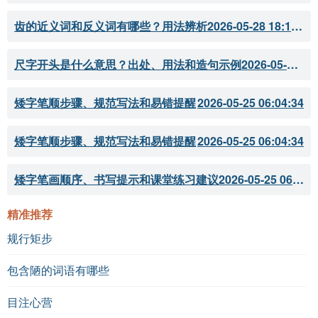
李白的《将进酒》
齿的近义词和反义词有哪些？用法辨析
2026-05-28 18:18:07
杜甫的《月夜忆舍弟》
尺字开头是什么意思？出处、用法和造句示例
2026-05-28 18:18:05
诗词对比
：
矮字笔顺步骤、规范写法和易错提醒
2026-05-25 06:04:34
李白的《将进酒》同样表现了豪饮与友情，但更加豪
放与洒脱。
矮字笔顺步骤、规范写法和易错提醒
2026-05-25 06:04:34
杜甫的《月夜忆舍弟》则体现了对亲情的思念与社会
矮字笔画顺序、书写提示和课堂练习建议
2026-05-25 06:04:33
困境的反思，情感更为沉重。
参考资料：
精准推荐
规行矩步
《宋代诗词选》
包含陋的词语有哪些
《古诗词鉴赏指南》
目注心营
《中国古代文学史》