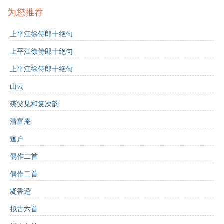
“可笑愚儒生”：可笑的是那些愚笨的书生。
为您推荐
“相逢话辛酸”：相聚时只谈论辛酸经历。
上平江徐侍郎十绝句
修辞手法
：
上平江徐侍郎十绝句
比喻
：将友谊比作杯酒，形象生动。
上平江徐侍郎十绝句
对仗
：如“仓皇夜扣门，然诺曾不难”，工整对仗，增强
山云
了诗歌的韵律感。
裘父见和复次韵
清富庵
夸张
：如“百万供一餐”，夸大了金钱的支出，强调奢
华。
蓬户
偶作二首
主题思想
：
整首诗通过对青年人交往的描写，反映了人际关系的复
偶作二首
杂与世俗的压力。友谊在美好与辛酸之间交织，表达了
凝香迳
对纯真友情的渴望与对现实冷漠的无奈。
拟古六首
意象分析：