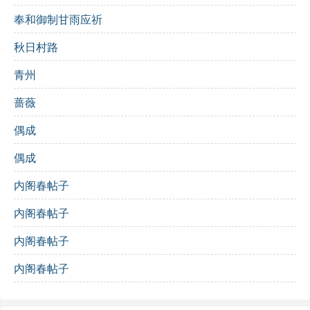
奉和御制甘雨应祈
“仓皇夜扣门”：匆忙地在夜晚敲门请求见面。
秋日村路
“然诺曾不难”：许下的诺言并不难实现。
青州
“所至足宾客”：无论到哪里都有足够的朋友。
蔷薇
“后乘车班班”：后续的车一班接一班。
偶成
“鄠杜走马归”：骑马从鄠杜归来。
偶成
“百万供一餐”：花费巨额金钱只为一餐。
内阁春帖子
“路人侧目视”：路人投来侧目而视的目光。
内阁春帖子
“仇家骨常寒”：敌人的心始终是寒冷的。
内阁春帖子
“红尘一箭飞”：在红尘中迅速飞逝。
内阁春帖子
“大索喧长安”：长安城中喧闹不已。