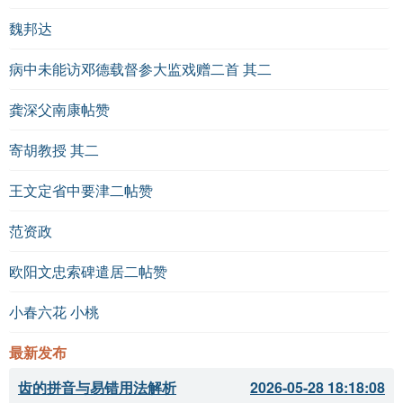
“百万供一餐”中的“百万”意指： A. 一百万
B. 形容花费巨大
魏邦达
C. 形容人数众多
D. 形容餐食丰富
病中未能访邓德载督参大监戏赠二首 其二
诗中提到的“红尘”代表的是： A. 大自然
龚深父南康帖赞
B. 世俗生活
C. 学术界
寄胡教授 其二
D. 乡村生活
王文定省中要津二帖赞
答案
：
B
范资政
B
欧阳文忠索碑遣居二帖赞
B
小春六花 小桃
诗词比较与延伸：
最新发布
齿的拼音与易错用法解析
2026-05-28 18:18:08
相关作品推荐
：