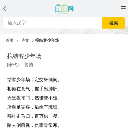
搜索
首页
>
诗文
>
拟结客少年场
拟结客少年场
[
宋代
]：
曾协
结客少年场，定交杯酒间。
相倾在意气，握手出肺肝。
仓皇夜扣门，然诺曾不难。
所至足宾客，后乘车班班。
鄠杜走马归，百万供一餐。
路人侧目视，仇家骨常寒。