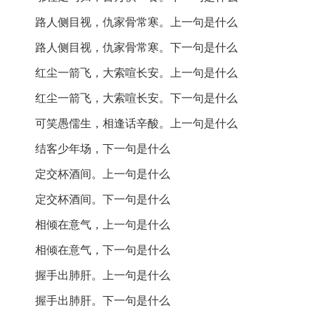
意气
：志趣、情义。
路人侧目视，仇家骨常寒。上一句是什么
肺肝
：指真心。
路人侧目视，仇家骨常寒。下一句是什么
红尘一箭飞，大索喧长安。上一句是什么
仓皇
：匆忙。
红尘一箭飞，大索喧长安。下一句是什么
然诺
：许下的诺言。
可笑愚儒生，相逢话辛酸。上一句是什么
鄠杜
：地名，指古鄠县和杜陵。
结客少年场，下一句是什么
百万供一餐
：意指为一餐请客而花费巨大。
定交杯酒间。上一句是什么
仇家
：敌人。
定交杯酒间。下一句是什么
红尘
：世俗生活。
相倾在意气，上一句是什么
相倾在意气，下一句是什么
大索
：喧闹。
握手出肺肝。上一句是什么
诗词背景：
握手出肺肝。下一句是什么