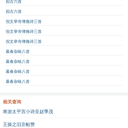
拟古六首
拟古六首
酒
：象征友情和聚会。
倪文举寺簿挽诗三首
青春
：代表活力与激情。
倪文举寺簿挽诗三首
夜
：象征紧张的社交时刻。
倪文举寺簿挽诗三首
车
：代表繁忙的生活与交际。
暮春杂咏八首
长安
：象征繁华与喧闹的都市生活。
暮春杂咏八首
暮春杂咏八首
互动学习：
暮春杂咏八首
诗词测试
：
诗中提到“结客”的意思是： A. 结婚
相关查询
B. 交朋友
将游太平宫小诗呈赵季茂
C. 结账
D. 结伴
王操之旧京帖赞