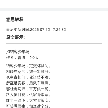
红尘一箭飞，大索喧长安。
可笑愚儒生，相逢话辛酸。
意思解释
最后更新时间:2026-07-12 17:24:32
原文展示:
拟结客少年场
作者：曾协 〔宋代〕
结客少年场，定交杯酒间。
相倾在意气，握手出肺肝。
仓皇夜扣门，然诺曾不难。
所至足宾客，后乘车班班。
鄠杜走马归，百万供一餐。
路人侧目视，仇家骨常寒。
红尘一箭飞，大索喧长安。
可笑愚儒生，相逢话辛酸。