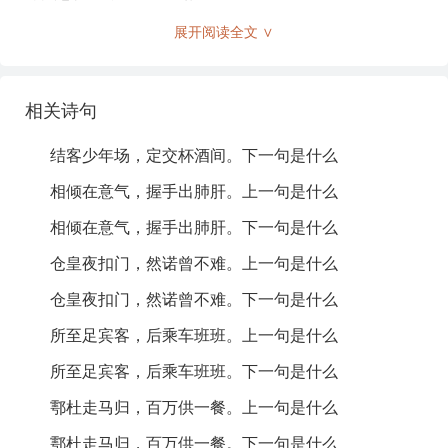
白话文翻译：
展开阅读全文 ∨
在这个聚集年轻人的地方，我们定要在杯酒之间建立友
相关诗句
谊。
彼此倾心于意气，握手时显露真心。
结客少年场，定交杯酒间。下一句是什么
夜晚急匆匆地敲门，许下的诺言并不难实现。
到达的地方总能招待宾客，后面乘坐的车一班接一班。
相倾在意气，握手出肺肝。上一句是什么
骑马从鄠杜归来，百万的款待只为一餐。
相倾在意气，握手出肺肝。下一句是什么
路人侧目而视，仇家的心始终寒冷。
在红尘中一箭飞逝，长安城中喧闹不已。
仓皇夜扣门，然诺曾不难。上一句是什么
可笑那些愚笨的书生，相逢时只谈辛酸往事。
仓皇夜扣门，然诺曾不难。下一句是什么
注释：
所至足宾客，后乘车班班。上一句是什么
所至足宾客，后乘车班班。下一句是什么
结客
：结交朋友。
鄠杜走马归，百万供一餐。上一句是什么
少年场
：年轻人的聚集场所。
鄠杜走马归，百万供一餐。下一句是什么