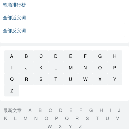
笔顺排行榜
全部近义词
全部反义词
A
B
C
D
E
F
G
H
I
J
K
L
M
N
O
P
Q
R
S
T
U
W
X
Y
Z
最新文章
A
B
C
D
E
F
G
H
I
J
K
L
M
N
O
P
Q
R
S
T
U
V
W
X
Y
Z