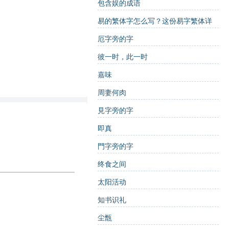
包含娱的成语
易的繁体字怎么写？这份易字繁体详
解，助你正确书写汉字_汉字繁体学习
厄字旁的字
彼一时，此一时
嘉味
周妻何肉
見字旁的字
即真
門字旁的字
终食之间
太阳活动
知书识礼
尘甑