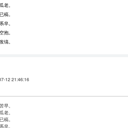
瓜老。
已槁。
系皁。
空抱。
发缟。
12 21:46:16
苦早。
瓜老。
已槁。
系皁。