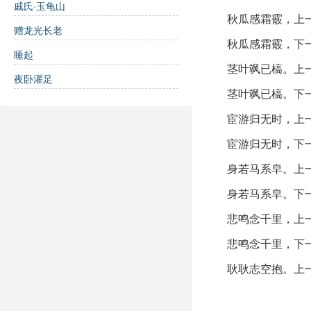
戚氏·玉龟山
创作背景：
秋瓜感霜霰，上
赠龙光长老
秋瓜感霜霰，下
此诗创作于苏轼在外
睡起
人感受到一种早逝的
茎叶飒已槁。上
夜卧濯足
诗歌鉴赏：
茎叶飒已槁。下
宦游归无时，上
这首诗通过秋天的自
宦游归无时，下
美好时光的珍惜，同
爱，也反映了他对时
身若马系皁。上
随着诗意的发展，诗
身若马系皁。下
他对宦游生涯的感慨
悲鸣念千里，上
诗中“悲鸣念千里”
整首诗在情感上层层
悲鸣念千里，下
中，忧愁是否真的有
耿耿志空抱。上
诗词解析：