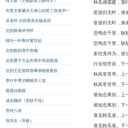
殢人娇（王都尉席上赠侍人）
秋瓜感霜霰，茎
感霜霰
：遭受霜
刘景文家藏乐天身心问答三首戏书一
宦游归无时，身
绝其后
水龙吟·次韵章质夫杨花词
宦游
：指官场的
宦游归无时，身
次韵陈海州书怀
悲鸣念千里，耿
悲鸣
：指悲伤的
残句一炉香对紫宫起
悲鸣念千里，耿
耿耿
：形容心中
次韵陈四雪中赏梅
多忧竟何为，使
玄发缟
：黑发变
次韵曹子方运判雪中同游西湖
行乐惜芳辰，下
诗词背景：
次韵王定国得晋卿酒相留夜饮
秋风常苦早。上
李行中秀才醉眠亭三首
秋风常苦早。下
留题仙都观
作者介绍：
谁知念离别，上
读后魏邦《贺狄干传》
苏轼（1037年－
谁知念离别，下
词、散文和书法成就
雪诗八首
喜见秋瓜老。上
作品常常表现出人对
张先生（并叙）
喜见秋瓜老。下