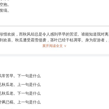
空抱。
发缟。
珍惜欢娱，而秋风却总是令人感到早早的苦涩。谁能知道我对离
到欢喜。秋瓜遭受霜雪侵袭，茎叶已经干枯凋零。身为宦游者，
，难以自由驰骋。听到悲鸣，心中思念千里之外，心中耿耿不安
展开阅读全文 ∨
么意义呢，倒不如让你满头黑发变成白发。
风常苦早。下一句是什么
乐。
见秋瓜老。上一句是什么
光。
见秋瓜老。下一句是什么
临，感到时光流逝的忧愁。
叶飒已槁。上一句是什么
熟的瓜果。