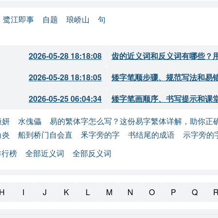
鹭江即事
自题
琅峤山
句
调珍惜美好时光，表达享乐之情。
2026-05-28 18:18:08
齿的近义词和反义词有哪些？
风的到来带来忧伤，时间流逝的感觉。
2026-05-28 18:18:05
矮字笔顺步骤、规范写法和易
达对离别的思念与无奈。
思念中找到一丝欣慰。
2026-05-25 06:04:34
矮字笔画顺序、书写提示和课
绘自然界的变化，象征人生的无常。
极妍
水傀儡
易的繁体字怎么写？这份易字繁体详解，助你正
角炎
船到桥门自会直
釆字旁的字
书结尾的成语
示字旁的
命的衰退。
排行榜
全部近义词
全部反义词
处官场，归乡无望。
喻生活的束缚。
H
I
J
K
L
M
N
O
P
Q
乡之情，心中感伤。