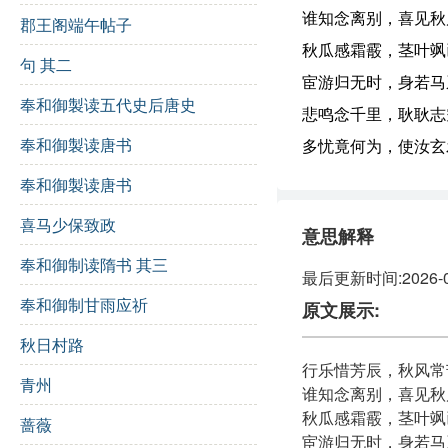
谁知念离别，喜见秋
郡王阁端午帖子
秋瓜感霜霰，茎叶飒
句 其二
宦游归无时，身若马
奉和御製读五代史后唐史
悲鸣念千里，耿耿志
奉和御製读唐书
多忧竟何为，使汝玄
奉和御製读唐书
喜马少保致政
意思解释
奉和御制读隋书 其三
最后更新时间:2026-07-
奉和御制甘雨应祈
原文展示:
秋日村路
行乐惜芳辰，秋风常
青州
谁知念离别，喜见秋
秋瓜感霜霰，茎叶飒
蔷薇
宦游归无时，身若马