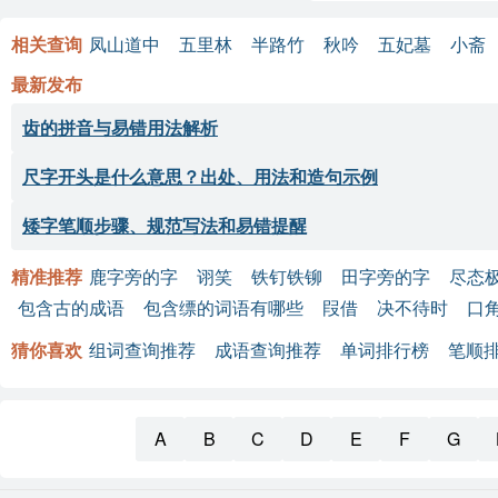
逐句解析：
相关查询
凤山道中
五里林
半路竹
秋吟
五妃墓
小斋
最新发布
行乐惜芳辰
：强
齿的拼音与易错用法解析
秋风常苦早
：秋
尺字开头是什么意思？出处、用法和造句示例
谁知念离别
：表
喜见秋瓜老
：在
矮字笔顺步骤、规范写法和易错提醒
秋瓜感霜霰
：描
精准推荐
鹿字旁的字
诩笑
铁钉铁铆
田字旁的字
尽态
包含古的成语
包含缥的词语有哪些
叚借
决不待时
口
茎叶飒已槁
：生
猜你喜欢
组词查询推荐
成语查询推荐
单词排行榜
笔顺
宦游归无时
：身
身若马系皁
：比
A
B
C
D
E
F
G
悲鸣念千里
：思