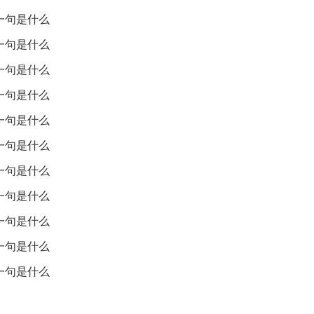
一句是什么
一句是什么
宦游期间，面临离别与思乡之情，借秋季的景象抒发自己的感慨
伤感，同时也引发了对生活的深思。
一句是什么
一句是什么
一句是什么
然景象表达了诗人对人生的感悟与对离别的思考。开篇的“行乐惜
一句是什么
时又因秋风的到来而感到时光匆匆流逝的苦恼。这种对比不仅表
间无情流逝的无奈和忧伤。
一句是什么
人提到“秋瓜感霜霰”，通过对秋瓜的描写，表达了世事无常和人
一句是什么
。他“身若马系皁”的比喻，生动地描绘了他被生活束缚的无奈感
一句是什么
更是直白地表达了他对故土的思念之情。
递进，最终以“多忧竟何为”作结，表现出诗人对人生哲理的思考
一句是什么
意义？这不仅是对个人情感的反省，也是一种对社会现实的深刻
一句是什么