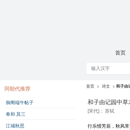
首页
首页
>
诗文
>
和子由
同朝代推荐
和子由记园中草
御阁端午帖子
[
宋代
]：
苏轼
奉和 其三
江城秋思
行乐惜芳辰，秋风常