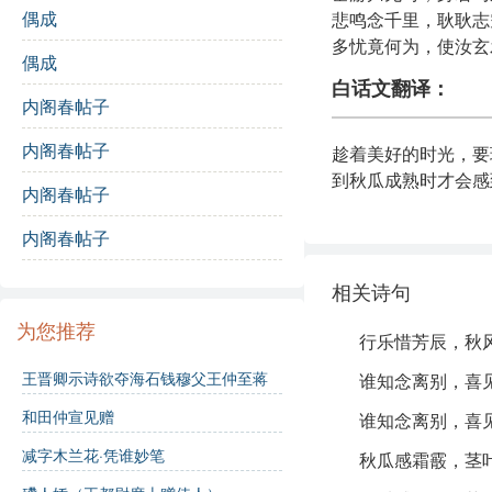
偶成
悲鸣念千里，耿耿志
多忧竟何为，使汝玄
偶成
白话文翻译：
内阁春帖子
内阁春帖子
趁着美好的时光，要
到秋瓜成熟时才会感
内阁春帖子
把握，身如马被拴住
现。多愁善感又有什
内阁春帖子
注释：
相关诗句
为您推荐
行乐惜芳辰，秋
行乐
：指享受快
王晋卿示诗欲夺海石钱穆父王仲至蒋
谁知念离别，喜
芳辰
：美好的时
颖叔皆次
和田仲宣见赠
谁知念离别，喜
苦早
：指秋风来
减字木兰花·凭谁妙笔
秋瓜感霜霰，茎
秋瓜
：指秋天成