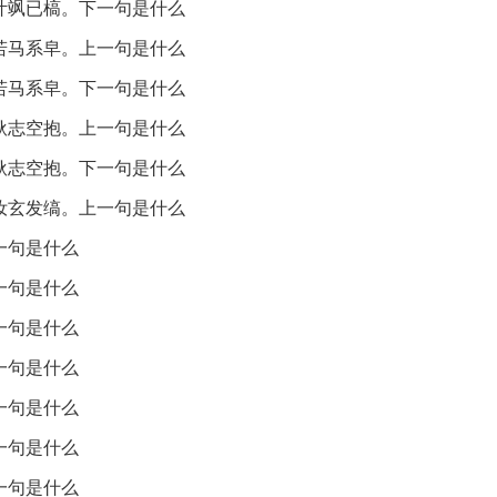
叶飒已槁。下一句是什么
雪的侵袭。
若马系皁。上一句是什么
游历，离家在外。
若马系皁。下一句是什么
耿志空抱。上一句是什么
呼喊或想念。
耿志空抱。下一句是什么
不安或惆怅的状态。
汝玄发缟。上一句是什么
成白发，象征衰老。
一句是什么
一句是什么
一句是什么
一句是什么
1101年），字子瞻，号东坡居士，北宋时期著名的文学家、书画
一句是什么
闻名于世，尤其在诗歌方面，苏轼的作品多体现出深厚的情感和
一句是什么
自然的感悟和对人生的思考。
一句是什么