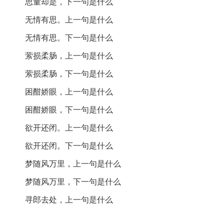
思量却是，下一句是什么
似花还似非花
：花的模糊状态，寓意内心的复杂情
无情有思。上一句是什么
感。
无情有思。下一句是什么
也无人惜从教坠
：无人关心，显得凄凉。
萦损柔肠，上一句是什么
抛家傍路
：孤独的旅程，抛弃了家庭的温暖。
萦损柔肠，下一句是什么
思量却是，无情有思
：情感的矛盾，思念中又带着
困酣娇眼，上一句是什么
无情。
困酣娇眼，下一句是什么
萦损柔肠，困酣娇眼，欲开还闭
：情感的纠缠与挣
欲开还闭。上一句是什么
扎。
欲开还闭。下一句是什么
梦随风万里，上一句是什么
梦随风万里
：梦境的飘荡与思念的渺茫。
梦随风万里，下一句是什么
不恨此花飞尽，恨西园落红难缀
：对美好时光的怀
寻郎去处，上一句是什么
念与惋惜。
晓来雨过，遗踪何在？一池萍碎
：对往事的追忆与