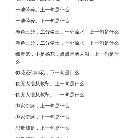
《水龙吟·次韵章质夫杨花词》结合了细腻的情感与丰富
怜惜。继之由“晓来雨过”而问询杨花遗踪，进一步烘托出
的意象，展示了苏轼对离别的深切思考。词开头以“似花
一池萍碎。上一句是什么
离人的春恨。“一池萍碎”即是回答“遗踪何在”的问题。
还似非花”引入，模糊的花意象不仅仅是对花的描写，更
一池萍碎。下一句是什么
以下“春色三分，二分尘土，一分流水”，这是一种想
是对人生无常的隐喻。随着词的深入，情感的层次逐渐
象奇妙而兼以极度夸张的手法。这里，数字的妙用传达
展开，抛家在外的孤独、思念爱人的苦楚，都通过细腻
春色三分，二分尘土，一分流水。上一句是什么
出作者的一番惜花伤春之情。至此，杨花的最终归宿，
的描写传递出来。
春色三分，二分尘土，一分流水。下一句是什么
和词人的满腔惜春之情水乳交融，将咏物抒情的题旨推
“梦随风万里，寻郎去处”，表达了思念的无奈与渴望，但
向高潮。篇末“细看来，不是杨花，点点是离人泪”一句，
细看来，不是杨花，点点是离人泪。上一句是什
又被现实无情地唤醒，表现出一种被迫接受的无力感。
总收上文，既干净利索，又余味无穷。它由眼前的流
么
而“不恨此花飞尽，恨西园落红难缀”则清晰地表达了对往
水，联想到思妇的泪水；又由思妇的点点泪珠，映带出
事的怀念与失落，花的凋零象征着美好的时光的流逝。
似花还似非花，下一句是什么
空中的纷纷杨花，可谓虚中有实，实中见虚，虚实相
最后，诗的结尾“细看来，不是杨花，点点是离人泪”用
间，妙趣横生。这一情景交融的神来之笔，与上阕首句
也无人惜从教坠。上一句是什么
“离人泪”来收束，深刻而痛楚，点明了词的情感基调，令
“似花还似非花”相呼应，画龙点睛地概括、烘托出全词的
也无人惜从教坠。下一句是什么
人回味无穷。整首词通过精妙的意象和深沉的情感，展
主旨，达成余音袅袅的效果。
现了苏轼独特的艺术风格和对人生深刻的洞察。
抛家傍路，上一句是什么
来源:
诗词解析:
抛家傍路，下一句是什么
周汝昌 等．唐宋词鉴赏辞典（唐·五代·北宋）．上海：上
海辞书出版社，1988：597-600
思量却是，上一句是什么
逐句解析
：