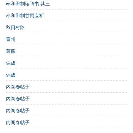
意象分析:
奉和御制读隋书 其三
奉和御制甘雨应祈
花
：象征爱情与美好的时光。
秋日村路
泪
：离愁别绪的体现，表达对往事的怀念。
青州
春色
：代表生机与希望，但也夹杂着尘土与流水，暗
蔷薇
示人生的脆弱与无常。
偶成
互动学习:
偶成
诗词测试
：
内阁春帖子
“似花还似非花”中的“非花”指代什么？
内阁春帖子
A. 另一种花
内阁春帖子
B. 不再是花的状态
内阁春帖子
C. 人的情感