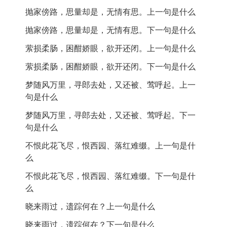
抛家傍路
：抛弃家庭，走在路边，表现出一种孤独和
飘落；一个“惜”字，有浓郁的感情色彩。“无人惜”，是说
抛家傍路，思量却是，无情有思。上一句是什么
无奈。
天下惜花者虽多，惜杨花者却少。此处用反衬法暗蕴缕
抛家傍路，思量却是，无情有思。下一句是什么
缕怜惜杨花的情意，并为下片雨后觅踪伏笔。
梦随风万里
：梦随风飘，象征思念的远方。
萦损柔肠，困酣娇眼，欲开还闭。上一句是什么
“抛家傍路，思量却是，无情有思”三句承上“坠”字写
遗踪何在
：留下的痕迹在哪里，体现对往事的追忆。
杨花离枝坠地、飘落无归情状。不说“离枝”，而言“抛
萦损柔肠，困酣娇眼，欲开还闭。下一句是什么
家”，貌似“无情”，犹如韩愈所谓“杨花榆荚无才思，惟解
诗词背景:
梦随风万里，寻郎去处，又还被、莺呼起。上一
漫天作雪飞”（《晚春》），实则“有思”，一似杜甫所称
句是什么
“落絮游丝亦有情”（《白丝行》）。咏物至此，已见拟人
端倪，亦为下文花人合一张本。
作者介绍
：苏轼，字子瞻，号东坡居士，宋代著名的诗
梦随风万里，寻郎去处，又还被、莺呼起。下一
人、词人、书法家及政治家，以其豪放大气的词风著
句是什么
“萦损柔肠，困酣娇眼，欲开还闭”，这三句由杨花写
称。他的作品常常表达对人生的思考和对自然的热爱。
到柳树，又以柳树喻指思妇、离人，可谓咏物而不滞于
不恨此花飞尽，恨西园、落红难缀。上一句是什
物，匠心独具，想象奇特。以下“梦随”数句化用唐人金昌
创作背景
：此词是在苏轼遭遇政治失意后创作的，表达
么
绪《春怨》诗意，借杨花之飘舞以写思妇由怀人不至引
了他对离别、思念和生活的感慨。词中通过花的意象寄
不恨此花飞尽，恨西园、落红难缀。下一句是什
发的恼人春梦，咏物生动真切，言情缠绵哀怨，可谓缘
托了对人生无常的感受。
么
物生情，以情映物，情景交融，轻灵飞动。
诗歌鉴赏：
晓来雨过，遗踪何在？上一句是什么
下阕开头“不恨此花飞尽，恨西园、落红难缀”，作者
在这里以落红陪衬杨花，曲笔传情地抒发了对于杨花的
晓来雨过，遗踪何在？下一句是什么