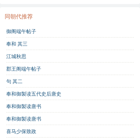
无奈。
同朝代推荐
春色三分，二分尘土，一分流水
：自然景色与人生
御阁端午帖子
的无常。
奉和 其三
细看来，不是杨花，点点是离人泪
：最终揭示泪水
的来源，情感的归属。
江城秋思
修辞手法
：
郡王阁端午帖子
比喻
：花与人的情感状态相结合。
句 其二
拟人
：赋予花以情感，使其更具象征意义。
奉和御製读五代史后唐史
对仗
：诗中多处对仗工整，增强了韵律感。
奉和御製读唐书
主题思想
：整首词通过描写花的凋零与思念的复杂情
奉和御製读唐书
感，表达对人生无常的感慨与对美好时光的怀念，具
有深刻的哲理意味。
喜马少保致政