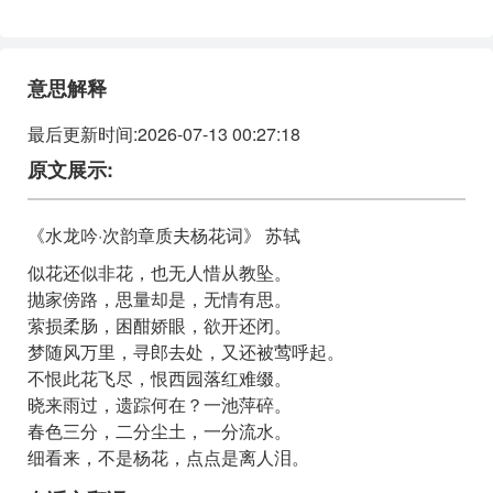
一池萍碎。
春色三分，二分尘土，一分流水。
意思解释
细看来，不是杨花，点点是离人泪。
最后更新时间:2026-07-13 00:27:18
原文展示:
《水龙吟·次韵章质夫杨花词》 苏轼
似花还似非花，也无人惜从教坠。
抛家傍路，思量却是，无情有思。
萦损柔肠，困酣娇眼，欲开还闭。
梦随风万里，寻郎去处，又还被莺呼起。
不恨此花飞尽，恨西园落红难缀。
晓来雨过，遗踪何在？一池萍碎。
春色三分，二分尘土，一分流水。
细看来，不是杨花，点点是离人泪。