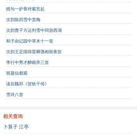
相关作品推荐
：
残句一炉香对紫宫起
李清照的《如梦令》
次韵陈四雪中赏梅
杜甫的《春望》
次韵曹子方运判雪中同游西湖
诗词对比
：
和子由记园中草木十一首
苏轼与李清照的词，均表达了对爱情的思念，但苏轼
次韵王定国得晋卿酒相留夜饮
更加关注无常与失落，而李清照则多呈现出对爱情的
李行中秀才醉眠亭三首
执着与渴望。
留题仙都观
参考资料:
读后魏邦《贺狄干传》
雪诗八首
《宋词三百首》
《苏轼全集》
相关查询
卜算子 江亭
《中国古典文学作品选》