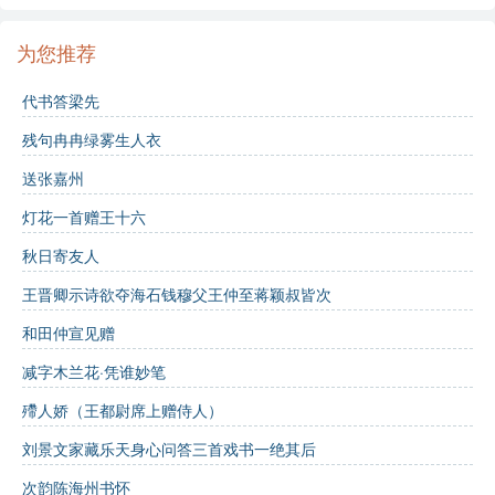
D. 并无具体含义
为您推荐
词中提到的“离人泪”表达了怎样的情感？
代书答梁先
A. 快乐
残句冉冉绿雾生人衣
B. 惆怅与思念
送张嘉州
C. 对生活的满意
灯花一首赠王十六
秋日寄友人
D. 对花的怜惜
王晋卿示诗欲夺海石钱穆父王仲至蒋颖叔皆次
答案
：
和田仲宣见赠
B
减字木兰花·凭谁妙笔
B
殢人娇（王都尉席上赠侍人）
诗词比较与延伸:
刘景文家藏乐天身心问答三首戏书一绝其后
次韵陈海州书怀