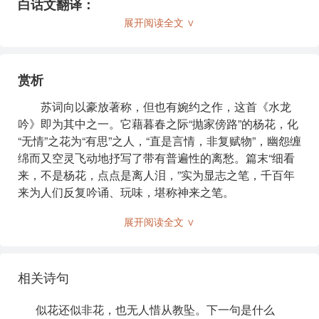
白话文翻译：
展开阅读全文 ∨
这花似乎是花，又似乎不是花，没人可怜它从此飘落。
抛下家庭，走在路上，思索间却发现，无情的有思念。
赏析
缠绕着柔肠，困倦的娇眼，想要盛开却又闭合。梦随风
飘荡万里，寻觅爱人的地方，却又被黄莺唤醒。不恨这
苏词向以豪放著称，但也有婉约之作，这首《水龙
花飞尽，只恨西园的落红难以再缀。清晨雨过，留下的
吟》即为其中之一。它藉暮春之际“抛家傍路”的杨花，化
痕迹在哪里呢？一池的浮萍已碎。春天的色彩三分，二
“无情”之花为“有思”之人，“直是言情，非复赋物”，幽怨缠
分是尘土，一分是流水。细看之下，不是杨花，点点是
绵而又空灵飞动地抒写了带有普遍性的离愁。篇末“细看
离人的泪水。
来，不是杨花，点点是离人泪，”实为显志之笔，千百年
来为人们反复吟诵、玩味，堪称神来之笔。
注释:
上阕首句“似花还似非花”出手不凡，耐人寻味。它既
展开阅读全文 ∨
咏物象，又写人言情，准确地把握住了杨花那“似花非花”
似花还似非花
：指花的状态模糊不清，似是花又似不
的独特“风流标格”：说它“非花”，它却名为“杨花”，与百花
是花，暗示情感的复杂。
同开同落，共同装点春光，送走春色；说它“似花”，它色
相关诗句
淡无香，形态细小，隐身枝头，从不为人注目爱怜。
无人惜从教坠
：无人珍惜，任它飘落。
似花还似非花，也无人惜从教坠。下一句是什么
次句承以“也无人惜从教坠”。一个“坠”字，赋杨花之