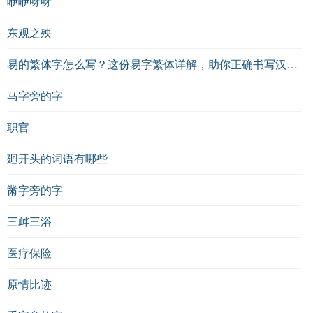
咿咿呀呀
东观之殃
易的繁体字怎么写？这份易字繁体详解，助你正确书写汉字_汉字繁体学习
马字旁的字
职官
廻开头的词语有哪些
黹字旁的字
三衅三浴
医疗保险
原情比迹