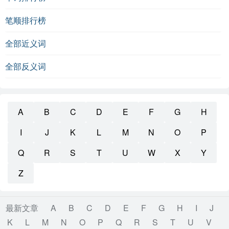
笔顺排行榜
全部近义词
全部反义词
A
B
C
D
E
F
G
H
I
J
K
L
M
N
O
P
Q
R
S
T
U
W
X
Y
Z
最新文章
A
B
C
D
E
F
G
H
I
J
K
L
M
N
O
P
Q
R
S
T
U
V