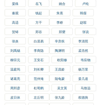
晏殊
岳飞
姚合
卢纶
秦观
钱起
朱熹
韩偓
高适
方干
李峤
赵嘏
贺铸
郑谷
郑燮
张说
张炎
白居易
辛弃疾
李清照
刘禹锡
李商隐
陶渊明
孟浩然
柳宗元
王安石
欧阳修
韦应物
温庭筠
刘长卿
王昌龄
杨万里
诸葛亮
范仲淹
陆龟蒙
晏几道
周邦彦
杜荀鹤
吴文英
马致远
皮日休
左丘明
张九龄
权德舆