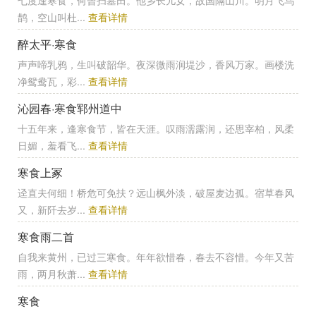
七度逢寒食，何曾扫墓田。他乡长儿女，故国隔山川。明月飞乌
鹊，空山叫杜...
查看详情
醉太平·寒食
声声啼乳鸦，生叫破韶华。夜深微雨润堤沙，香风万家。画楼洗
净鸳鸯瓦，彩...
查看详情
沁园春·寒食郓州道中
十五年来，逢寒食节，皆在天涯。叹雨濡露润，还思宰柏，风柔
日媚，羞看飞...
查看详情
寒食上冢
迳直夫何细！桥危可免扶？远山枫外淡，破屋麦边孤。宿草春风
又，新阡去岁...
查看详情
寒食雨二首
自我来黄州，已过三寒食。年年欲惜春，春去不容惜。今年又苦
雨，两月秋萧...
查看详情
寒食