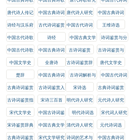
鉴赏辞典
鉴赏
研究
唐代诗人传记
中国古典诗词
唐代诗人研究
中国古典诗词
赏析
选
诗经与汉乐府
古代诗词鉴赏
中国古代诗词
王维诗选
选
中国古代诗歌
诗经
中国古典文学
诗词鉴赏与分
史
史
析
中国古代诗歌
中国古典诗词
古诗词鉴赏
古诗词鉴赏与
选
研究
解析
中国文学史
全唐诗
古诗词鉴赏辞
唐代文学史
典
楚辞
中国古典诗词
古诗词解析与
中国古代诗词
解析
鉴赏
概论
古典诗词鉴赏
古诗词鉴赏入
宋诗选
古典诗词鉴赏
门
辞典
古诗词鉴赏指
宋诗三百首
明代诗人研究
元代诗人研究
南
宋代文学史
中国古诗词鉴
明代诗词选
宋代词人研究
赏
宋诗鉴赏辞典
中国古典文学
清代诗人研究
元代诗词选
作品选
古典诗词鉴赏
宋代文学研究
诗词的艺术与
中国古典诗词