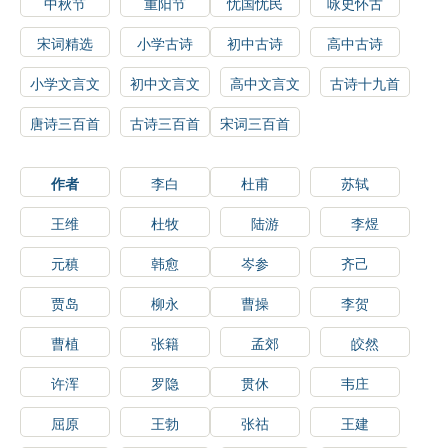
中秋节
重阳节
忧国忧民
咏史怀古
宋词精选
小学古诗
初中古诗
高中古诗
小学文言文
初中文言文
高中文言文
古诗十九首
唐诗三百首
古诗三百首
宋词三百首
作者
李白
杜甫
苏轼
王维
杜牧
陆游
李煜
元稹
韩愈
岑参
齐己
贾岛
柳永
曹操
李贺
曹植
张籍
孟郊
皎然
许浑
罗隐
贯休
韦庄
屈原
王勃
张祜
王建