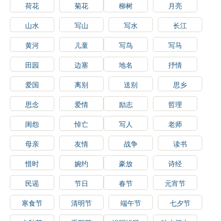
荷花
菊花
柳树
月亮
山水
写山
写水
长江
黄河
儿童
写鸟
写马
田园
边塞
地名
抒情
爱国
离别
送别
思乡
思念
爱情
励志
哲理
闺怨
悼亡
写人
老师
母亲
友情
战争
读书
惜时
婉约
豪放
诗经
民谣
节日
春节
元宵节
寒食节
清明节
端午节
七夕节