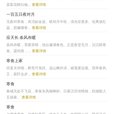
棠梨花映白杨...
查看详情
一百五日夜对月
无家对寒食，有泪如金波。斫却月中桂，清光应更多。仳离放红
蕊，想像嚬青...
查看详情
应天长·条风布暖
条风布暖，霏雾弄晴，池台遍满春色。正是夜堂无月，沉沉暗寒
食。梁间燕，...
查看详情
寒食上冢
径直夫何细，桥危可免扶。远山枫外淡，破屋麦边孤。宿草春风
又，新阡去岁...
查看详情
寒食
春城无处不飞花，寒食东风御柳斜。日暮汉宫传蜡烛，轻烟散入
五侯家。
查看详情
寒食