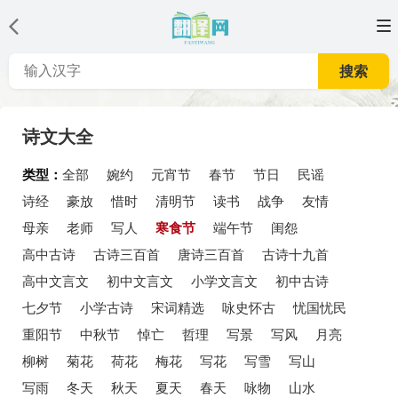
搜索
诗文大全
类型：
全部
婉约
元宵节
春节
节日
民谣
诗经
豪放
惜时
清明节
读书
战争
友情
母亲
老师
写人
寒食节
端午节
闺怨
高中古诗
古诗三百首
唐诗三百首
古诗十九首
高中文言文
初中文言文
小学文言文
初中古诗
七夕节
小学古诗
宋词精选
咏史怀古
忧国忧民
重阳节
中秋节
悼亡
哲理
写景
写风
月亮
柳树
菊花
荷花
梅花
写花
写雪
写山
写雨
冬天
秋天
夏天
春天
咏物
山水