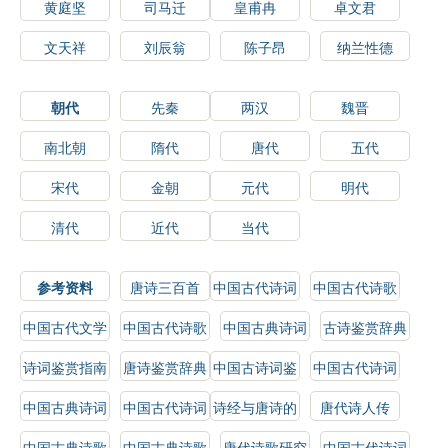
黄庭坚
司马迁
皇甫冉
卓文君
文天祥
刘辰翁
陈子昂
纳兰性德
朝代
先秦
两汉
魏晋
南北朝
隋代
唐代
五代
宋代
金朝
元代
明代
清代
近代
当代
参考资料
唐诗三百首
中国古代诗词
中国古代诗歌
选读
鉴赏
中国古代文学
中国古代诗歌
中国古典诗词
古诗鉴赏辞典
史
鉴赏辞典
鉴赏
诗词鉴赏指南
唐诗鉴赏辞典
中国古诗词鉴
中国古代诗词
赏辞典
鉴赏辞典
中国古典诗词
中国古代诗词
诗经与唐诗的
唐代诗人传
鉴赏辞典
鉴赏
比较研究
中国古典诗歌
中国古典诗歌
唐代诗歌研究
中国古代诗词