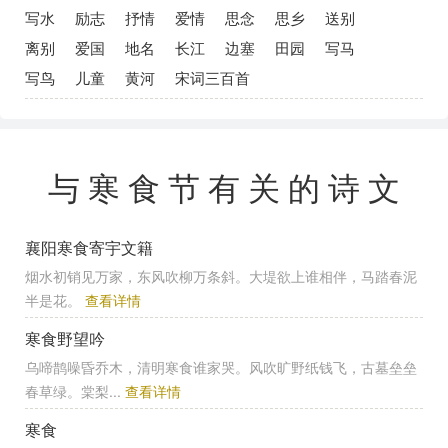
写水
励志
抒情
爱情
思念
思乡
送别
离别
爱国
地名
长江
边塞
田园
写马
写鸟
儿童
黄河
宋词三百首
与寒食节有关的诗文
襄阳寒食寄宇文籍
烟水初销见万家，东风吹柳万条斜。大堤欲上谁相伴，马踏春泥
半是花。
查看详情
寒食野望吟
乌啼鹊噪昏乔木，清明寒食谁家哭。风吹旷野纸钱飞，古墓垒垒
春草绿。棠梨...
查看详情
寒食