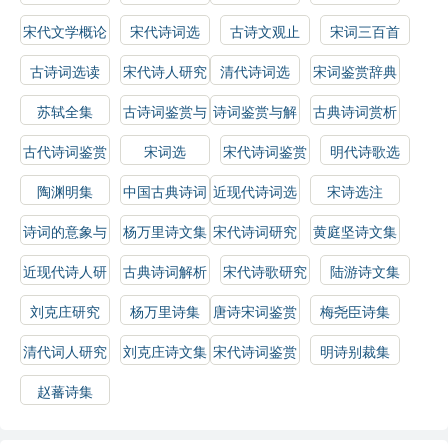
指南
技巧
选读
宋代文学概论
宋代诗词选
古诗文观止
宋词三百首
古诗词选读
宋代诗人研究
清代诗词选
宋词鉴赏辞典
苏轼全集
古诗词鉴赏与
诗词鉴赏与解
古典诗词赏析
分析
析
古代诗词鉴赏
宋词选
宋代诗词鉴赏
明代诗歌选
指南
陶渊明集
中国古典诗词
近现代诗词选
宋诗选注
鉴赏指南
诗词的意象与
杨万里诗文集
宋代诗词研究
黄庭坚诗文集
情感
近现代诗人研
古典诗词解析
宋代诗歌研究
陆游诗文集
究
刘克庄研究
杨万里诗集
唐诗宋词鉴赏
梅尧臣诗集
辞典
清代词人研究
刘克庄诗文集
宋代诗词鉴赏
明诗别裁集
辞典
赵蕃诗集