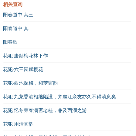
相关查询
阳春道中 其三
阳春道中 其二
阳春歌
花犯 唐郪梅花林下作
花犯·六三园赋樱花
花犯·西池探梅，和梦窗韵
花犯 九龙香港相继陷没，并扈江亲友亦久不得消息矣
花犯 忆冬荣春满斋老桂，兼及西湖之游
花犯 用清真韵