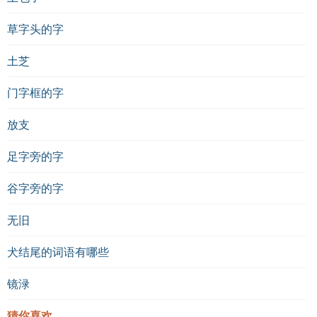
草字头的字
土芝
门字框的字
放支
足字旁的字
谷字旁的字
无旧
犬结尾的词语有哪些
镜渌
猜你喜欢