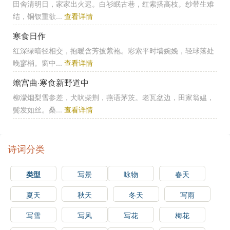
田舍清明日，家家出火迟。白衫眠古巷，红索搭高枝。纱带生难
结，铜钗重欲...
查看详情
寒食日作
红深绿暗径相交，抱暖含芳披紫袍。彩索平时墙婉娩，轻球落处
晚寥梢。窗中...
查看详情
蟾宫曲·寒食新野道中
柳濛烟梨雪参差，犬吠柴荆，燕语茅茨。老瓦盆边，田家翁媪，
鬓发如丝。桑...
查看详情
诗词分类
类型
写景
咏物
春天
夏天
秋天
冬天
写雨
写雪
写风
写花
梅花