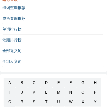
组词查询推荐
成语查询推荐
单词排行榜
笔顺排行榜
全部近义词
全部反义词
A
B
C
D
E
F
G
H
I
J
K
L
M
N
O
P
Q
R
S
T
U
W
X
Y