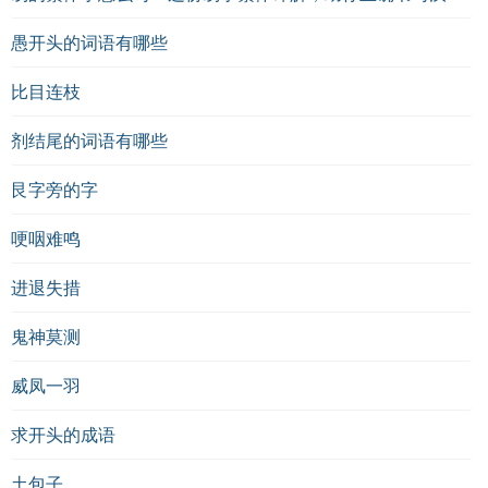
愚开头的词语有哪些
比目连枝
剂结尾的词语有哪些
艮字旁的字
哽咽难鸣
进退失措
鬼神莫测
威凤一羽
求开头的成语
土包子