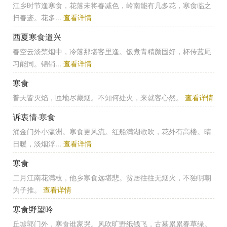
江乡时节逢寒食，花落未将春减色，岭南能有几多花，寒食临之
扫春迹。花多...
查看详情
西夏寒食遣兴
春空云淡禁烟中，冷落那堪客里逢。饭煮青精颜固好，杯传蓝尾
习能同。锦销...
查看详情
寒食
普天皆灭焰，匝地尽藏烟。不知何处火，来就客心然。
查看详情
诉衷情·寒食
涌金门外小瀛洲。寒食更风流。红船满湖歌吹，花外有高楼。晴
日暖，淡烟浮...
查看详情
寒食
二月江南花满枝，他乡寒食远堪悲。贫居往往无烟火，不独明朝
为子推。
查看详情
寒食野望吟
丘墟郭门外，寒食谁家哭。风吹旷野纸钱飞，古墓累累春草绿。