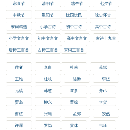
寒食节
清明节
端午节
七夕节
中秋节
重阳节
忧国忧民
咏史怀古
宋词精选
小学古诗
初中古诗
高中古诗
小学文言文
初中文言文
高中文言文
古诗十九首
唐诗三百首
古诗三百首
宋词三百首
作者
李白
杜甫
苏轼
王维
杜牧
陆游
李煜
元稹
韩愈
岑参
齐己
贾岛
柳永
曹操
李贺
曹植
张籍
孟郊
皎然
许浑
罗隐
贯休
韦庄