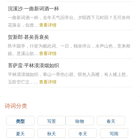
浣溪沙·一曲新词酒一杯
一曲新词酒一杯，去年天气旧亭台。夕阳西下几时回？无可奈何
花落去，似曾...
查看详情
贺新郎·甚矣吾衰矣
邑中园亭，仆皆为赋此词。一日，独坐停云，水声山色，竞来相
娱。意溪山欲...
查看详情
菩萨蛮·平林漠漠烟如织
平林漠漠烟如织，寒山一带伤心碧。暝色入高楼，有人楼上愁。
玉阶空伫立，...
查看详情
诗词分类
类型
写景
咏物
春天
夏天
秋天
冬天
写雨