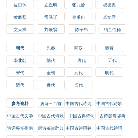
皮日休
左丘明
张九龄
权德舆
黄庭坚
司马迁
皇甫冉
卓文君
文天祥
刘辰翁
陈子昂
纳兰性德
朝代
先秦
两汉
魏晋
南北朝
隋代
唐代
五代
宋代
金朝
元代
明代
清代
近代
当代
参考资料
唐诗三百首
中国古代诗词
中国古代诗歌
选读
鉴赏
中国古代文学
中国古代诗歌
中国古典诗词
古诗鉴赏辞典
史
鉴赏辞典
鉴赏
诗词鉴赏指南
唐诗鉴赏辞典
中国古诗词鉴
中国古代诗词
赏辞典
鉴赏辞典