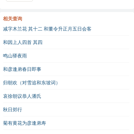
相关查询
减字木兰花 其十二 和董令升正月五日会客
和因上人四首 其四
鸣山驿夜雨
和彦逢弟春日即事
归朝欢（对雪追和东坡词）
哀徐朝议恭人潘氏
秋日郊行
菊有黄花为彦逢弟寿