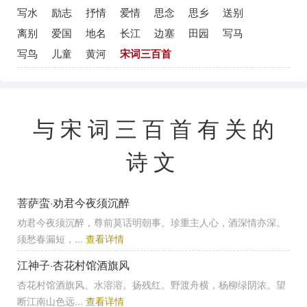
写水
励志
抒情
爱情
思念
思乡
送别
离别
爱国
地名
长江
边塞
田园
写马
写鸟
儿童
黄河
宋词三百首
与宋词三百首有关的
诗文
菩萨蛮·劝君今夜须沉醉
劝君今夜须沉醉，尊前莫话明朝事。珍重主人心，酒深情亦深。
须愁春漏短，...
查看详情
江神子·杏花村馆酒旗风
杏花村馆酒旗风。水溶溶。扬残红。野渡舟横，杨柳绿阴浓。望
断江南山色远...
查看详情