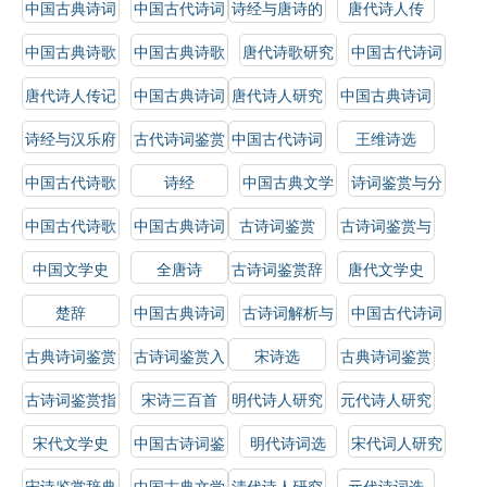
中国古典诗词
中国古代诗词
诗经与唐诗的
唐代诗人传
鉴赏辞典
鉴赏
比较研究
中国古典诗歌
中国古典诗歌
唐代诗歌研究
中国古代诗词
鉴赏辞典
鉴赏
研究
唐代诗人传记
中国古典诗词
唐代诗人研究
中国古典诗词
赏析
选
诗经与汉乐府
古代诗词鉴赏
中国古代诗词
王维诗选
选
中国古代诗歌
诗经
中国古典文学
诗词鉴赏与分
史
史
析
中国古代诗歌
中国古典诗词
古诗词鉴赏
古诗词鉴赏与
选
研究
解析
中国文学史
全唐诗
古诗词鉴赏辞
唐代文学史
典
楚辞
中国古典诗词
古诗词解析与
中国古代诗词
解析
鉴赏
概论
古典诗词鉴赏
古诗词鉴赏入
宋诗选
古典诗词鉴赏
门
辞典
古诗词鉴赏指
宋诗三百首
明代诗人研究
元代诗人研究
南
宋代文学史
中国古诗词鉴
明代诗词选
宋代词人研究
赏
宋诗鉴赏辞典
中国古典文学
清代诗人研究
元代诗词选