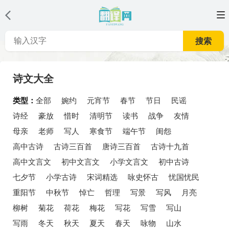
搜索
诗文大全
类型：
全部
婉约
元宵节
春节
节日
民谣
诗经
豪放
惜时
清明节
读书
战争
友情
母亲
老师
写人
寒食节
端午节
闺怨
高中古诗
古诗三百首
唐诗三百首
古诗十九首
高中文言文
初中文言文
小学文言文
初中古诗
七夕节
小学古诗
宋词精选
咏史怀古
忧国忧民
重阳节
中秋节
悼亡
哲理
写景
写风
月亮
柳树
菊花
荷花
梅花
写花
写雪
写山
写雨
冬天
秋天
夏天
春天
咏物
山水