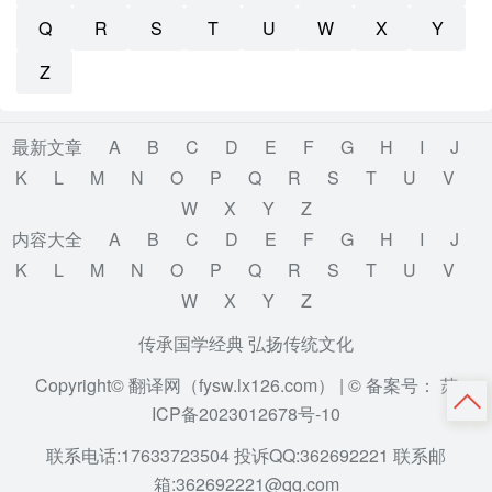
Q
R
S
T
U
W
X
Y
Z
最新文章
A
B
C
D
E
F
G
H
I
J
K
L
M
N
O
P
Q
R
S
T
U
V
W
X
Y
Z
内容大全
A
B
C
D
E
F
G
H
I
J
K
L
M
N
O
P
Q
R
S
T
U
V
W
X
Y
Z
传承国学经典 弘扬传统文化
Copyright© 翻译网（fysw.lx126.com） |
© 备案号： 苏
ICP备2023012678号-10
联系电话:17633723504 投诉QQ:362692221 联系邮
箱:362692221@qq.com