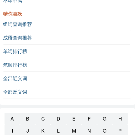
不即不离
猜你喜欢
组词查询推荐
成语查询推荐
单词排行榜
笔顺排行榜
全部近义词
全部反义词
A
B
C
D
E
F
G
H
I
J
K
L
M
N
O
P