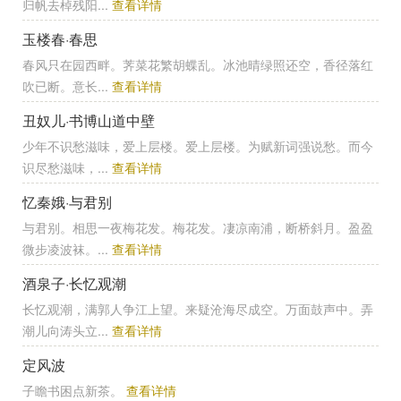
归帆去棹残阳...
查看详情
玉楼春·春思
春风只在园西畔。荠菜花繁胡蝶乱。冰池晴绿照还空，香径落红
吹已断。意长...
查看详情
丑奴儿·书博山道中壁
少年不识愁滋味，爱上层楼。爱上层楼。为赋新词强说愁。而今
识尽愁滋味，...
查看详情
忆秦娥·与君别
与君别。相思一夜梅花发。梅花发。凄凉南浦，断桥斜月。盈盈
微步凌波袜。...
查看详情
酒泉子·长忆观潮
长忆观潮，满郭人争江上望。来疑沧海尽成空。万面鼓声中。弄
潮儿向涛头立...
查看详情
定风波
子瞻书困点新茶。
查看详情