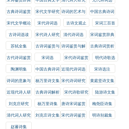
作品选
古典诗词鉴赏
宋代文学研究
诗词的艺术与
中国古典诗词
指南
技巧
选读
宋代文学概论
宋代诗词选
古诗文观止
宋词三百首
古诗词选读
宋代诗人研究
清代诗词选
宋词鉴赏辞典
苏轼全集
古诗词鉴赏与
诗词鉴赏与解
古典诗词赏析
分析
析
古代诗词鉴赏
宋词选
宋代诗词鉴赏
明代诗歌选
指南
陶渊明集
中国古典诗词
近现代诗词选
宋诗选注
鉴赏指南
诗词的意象与
杨万里诗文集
宋代诗词研究
黄庭坚诗文集
情感
近现代诗人研
古典诗词解析
宋代诗歌研究
陆游诗文集
究
刘克庄研究
杨万里诗集
唐诗宋词鉴赏
梅尧臣诗集
辞典
清代词人研究
刘克庄诗文集
宋代诗词鉴赏
明诗别裁集
辞典
赵蕃诗集