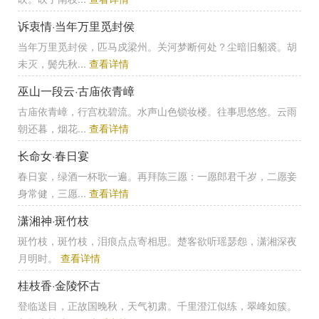
诉衷情·当年万里觅封侯
当年万里觅封侯，匹马戍梁州。关河梦断何处？尘暗旧貂裘。胡
未灭，鬓先秋...
查看详情
巫山一段云·古庙依青嶂
古庙依青嶂，行宫枕碧流。水声山色锁妆楼。往事思悠悠。云雨
朝还暮，烟花...
查看详情
长命女·春日宴
春日宴，绿酒一杯歌一遍。再拜陈三愿：一愿郎君千岁，二愿妾
身常健，三愿...
查看详情
潇湘神·斑竹枝
斑竹枝，斑竹枝，泪痕点点寄相思。楚客欲听瑶瑟怨，潇湘深夜
月明时。
查看详情
桂枝香·金陵怀古
登临送目，正故国晚秋，天气初肃。千里澄江似练，翠峰如簇。