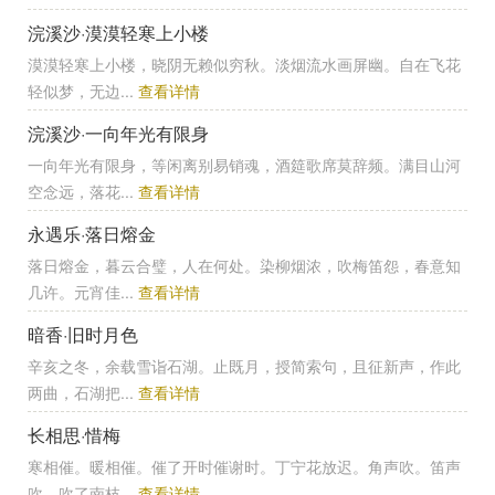
浣溪沙·漠漠轻寒上小楼
漠漠轻寒上小楼，晓阴无赖似穷秋。淡烟流水画屏幽。自在飞花
轻似梦，无边...
查看详情
浣溪沙·一向年光有限身
一向年光有限身，等闲离别易销魂，酒筵歌席莫辞频。满目山河
空念远，落花...
查看详情
永遇乐·落日熔金
落日熔金，暮云合璧，人在何处。染柳烟浓，吹梅笛怨，春意知
几许。元宵佳...
查看详情
暗香·旧时月色
辛亥之冬，余载雪诣石湖。止既月，授简索句，且征新声，作此
两曲，石湖把...
查看详情
长相思·惜梅
寒相催。暖相催。催了开时催谢时。丁宁花放迟。角声吹。笛声
吹。吹了南枝...
查看详情