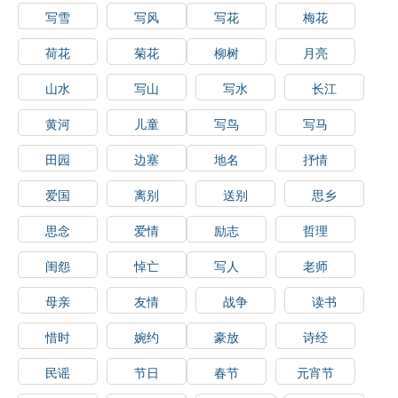
写雪
写风
写花
梅花
荷花
菊花
柳树
月亮
山水
写山
写水
长江
黄河
儿童
写鸟
写马
田园
边塞
地名
抒情
爱国
离别
送别
思乡
思念
爱情
励志
哲理
闺怨
悼亡
写人
老师
母亲
友情
战争
读书
惜时
婉约
豪放
诗经
民谣
节日
春节
元宵节