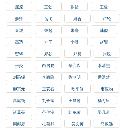
屈原
王勃
张祜
王建
晏殊
岳飞
姚合
卢纶
秦观
钱起
朱熹
韩偓
高适
方干
李峤
赵嘏
贺铸
郑谷
郑燮
张说
张炎
白居易
辛弃疾
李清照
刘禹锡
李商隐
陶渊明
孟浩然
柳宗元
王安石
欧阳修
韦应物
温庭筠
刘长卿
王昌龄
杨万里
诸葛亮
范仲淹
陆龟蒙
晏几道
周邦彦
杜荀鹤
吴文英
马致远