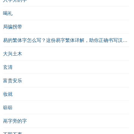
喝礼
局骗拐带
易的繁体字怎么写？这份易字繁体详解，助你正确书写汉字_汉字繁体学习
大兴土木
玄清
富贵安乐
妆就
崭崭
鬲字旁的字