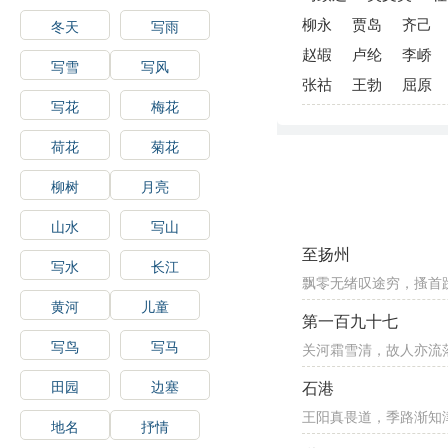
柳永
贾岛
齐己
冬天
写雨
赵嘏
卢纶
李峤
写雪
写风
张祜
王勃
屈原
写花
梅花
荷花
菊花
柳树
月亮
山水
写山
至扬州
写水
长江
飘零无绪叹途穷，搔首
黄河
儿童
第一百九十七
写鸟
写马
关河霜雪清，故人亦流
田园
边塞
石港
王阳真畏道，季路渐知
地名
抒情