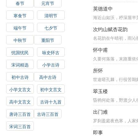
春节
元宵节
英德道中
寒食节
清明节
海近山如沃，杼深屋半
端午节
七夕节
次约山赋杏花韵
名花韵在午晴初，雨沁
中秋节
重阳节
怀中甫
忧国忧民
咏史怀古
久要何落落，末路重依
宋词精选
小学古诗
所怀
初中古诗
高中古诗
世途嗟孔棘，行役苦期
小学文言文
初中文言文
翠玉楼
昏鸦何处落，野渡少人
高中文言文
古诗十九首
出门难
唐诗三百首
古诗三百首
罗刹盈庭夜色寒，人家
宋词三百首
即事