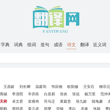
字典
词典
组词
造句
成语
诗文
翻译
近义词
王昌龄
刘长卿
温庭筠
韦应物
欧阳修
王安石
柳宗
禹锡
李清照
辛弃疾
白居易
张炎
张说
杨万里
范仲
天祥
卓文君
皇甫冉
司马迁
黄庭坚
张九龄
陆龟蒙
荀鹤
周邦彦
晏几道
郑燮
贺铸
李白
岑参
张籍
曹