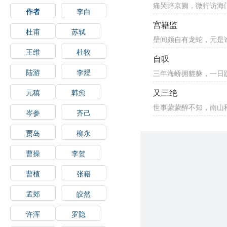
痛哭辞京阙，微行访海
作者
李白
宫籍监
杜甫
苏轼
壁间颇自有龙蛇，元是
王维
杜牧
自叹
陆游
李煜
三年海峤拥貔貅，一日
又三绝
元稹
韩愈
世事蒙蒙醉不知，南山
岑参
齐己
贾岛
柳永
曹操
李贺
曹植
张籍
孟郊
皎然
许浑
罗隐