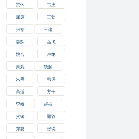
贯休
韦庄
屈原
王勃
张祜
王建
晏殊
岳飞
姚合
卢纶
秦观
钱起
朱熹
韩偓
高适
方干
李峤
赵嘏
贺铸
郑谷
郑燮
张说