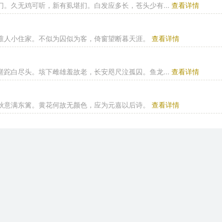
门。久无鸡可听，新有虱堪扪。白发应多长，苍头少有...
查看详情
谁人小住家。不似为囚似为客，倚窗望断暮天涯。
查看详情
蹉跎白尽头。垓下雌雄羞故老，长安咫尺泣孤囚。鱼龙...
查看详情
秋意满东篱。黄花何故无颜色，应为元嘉以后诗。
查看详情