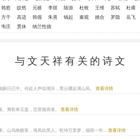
韩愈
皎然
元稹
李煜
陆游
杜牧
王维
苏轼
杜甫
方干
高适
韩偓
朱熹
钱起
秦观
姚合
罗隐
岳飞
韦庄
贯休
纳兰性德
与文天祥有关的诗文
踟蹰日已中。何处人声似潮泝，黑云骤起满山风。
查看详情
落。夷歌奉玉盘，悲君随燕雀。
查看详情
津。山鸟唤醒客，海风吹黑人。乾坤万里梦，烟雨一年...
查看详情