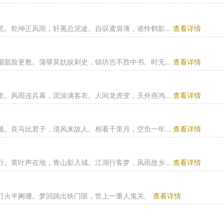
芜。乾坤正风雨，轩冕总泥途。自叹鸢肩薄，谁怜鹤影...
查看详情
胭脂脸更敷。蒲驿莫妨娱刺史，锦坊岂不胜中书。时无...
查看详情
依。风雨连兵幕，泥涂满客衣。人间龙虎变，天外燕鸿...
查看详情
频。良马比君子，清风来故人。相看千里月，空负一年...
查看详情
行。黄叶声在地，青山影入城。江湖行客梦，风雨故乡...
查看详情
灯火半阑珊。梦回跳出铁门限，世上一重人鬼关。
查看详情