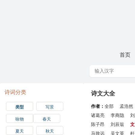
首页
诗词分类
诗文大全
作者：
全部
孟浩然
类型
写景
诸葛亮
李商隐
刘
咏物
春天
陈子昂
刘辰翁
文
夏天
秋天
马致远
吴文英
杜