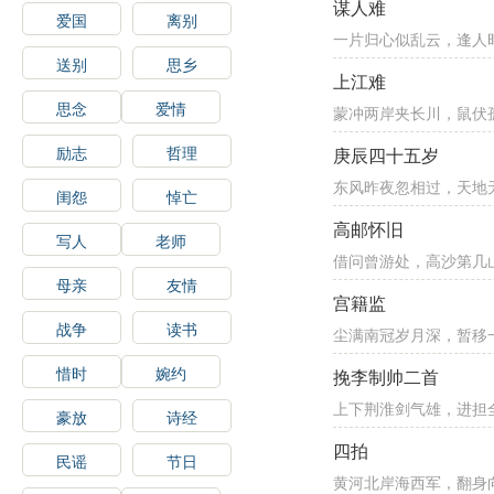
谋人难
爱国
离别
一片归心似乱云，逢人
送别
思乡
上江难
思念
爱情
蒙冲两岸夹长川，鼠伏
励志
哲理
庚辰四十五岁
东风昨夜忽相过，天地
闺怨
悼亡
高邮怀旧
写人
老师
借问曾游处，高沙第几
母亲
友情
宫籍监
战争
读书
尘满南冠岁月深，暂移
惜时
婉约
挽李制帅二首
上下荆淮剑气雄，进担
豪放
诗经
四拍
民谣
节日
黄河北岸海西军，翻身