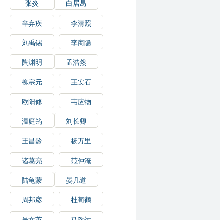
张炎
白居易
辛弃疾
李清照
刘禹锡
李商隐
陶渊明
孟浩然
柳宗元
王安石
欧阳修
韦应物
温庭筠
刘长卿
王昌龄
杨万里
诸葛亮
范仲淹
陆龟蒙
晏几道
周邦彦
杜荀鹤
吴文英
马致远