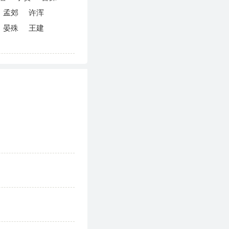
孟郊
许浑
晏殊
王建