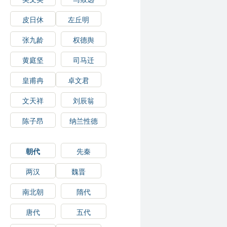
皮日休
左丘明
张九龄
权德舆
黄庭坚
司马迁
皇甫冉
卓文君
文天祥
刘辰翁
陈子昂
纳兰性德
朝代
先秦
两汉
魏晋
南北朝
隋代
唐代
五代