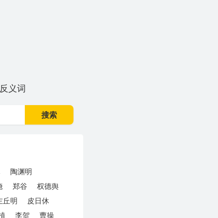
反义词
搜索
元
陶渊明
淹
郑谷
权德舆
左丘明
皮日休
植
李贺
曹操