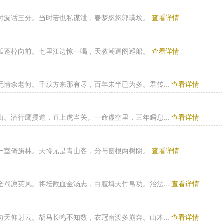
时漏话三分。当时若也私谋泄，春梦悠悠郭璞坟。
查看详情
孤蓬棹向前。七里江边惊一喝，天教潮退阁巡船。
查看详情
无情柰老何。千载方来那有尽，百年未半已为多。君传...
查看详情
山。潜行鹰攫道，直上虎当关。一命虚空里，三年瞬息...
查看详情
一室倚旃林。天怜元是青山客，分与窗根两树阴。
查看详情
全蜀凛英风。将坛歃血金汤志，白腹填天竹帛功。治法...
查看详情
向天仰射云。胡马长鸣不知数，衣冠南渡多崩奔。山木...
查看详情