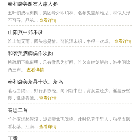
奉和袭美谢友人惠人参
五叶初成椵树阴，紫团峰外即鸡林。名参鬼盖须难见，材似人形
不可寻。品第...
查看详情
山阳燕中郊乐录
淮上能无雨，回头总是情。蒲帆浑未织，争得一欢成。
查看详情
和袭美酒病偶作次韵
柳疏桐下晚窗明，只有微风为折酲。唯欠白绡笼解散，洛生闲咏
两三声。
查看详情
奉和袭美茶具十咏。茶坞
茗地曲隈回，野行多缭绕。向阳就中密，背涧差还少。遥盘云髻
慢，乱簇香篝...
查看详情
春思二首
竹外麦烟愁漠漠，短翅啼禽飞魄魄。此时忆著千里人，独坐支颐
看花落。江南...
查看详情
丁香