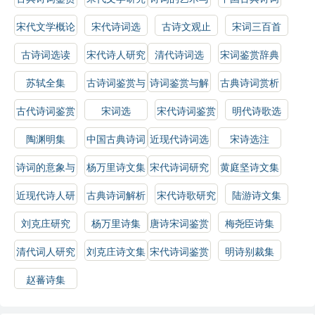
指南
技巧
选读
宋代文学概论
宋代诗词选
古诗文观止
宋词三百首
古诗词选读
宋代诗人研究
清代诗词选
宋词鉴赏辞典
苏轼全集
古诗词鉴赏与
诗词鉴赏与解
古典诗词赏析
分析
析
古代诗词鉴赏
宋词选
宋代诗词鉴赏
明代诗歌选
指南
陶渊明集
中国古典诗词
近现代诗词选
宋诗选注
鉴赏指南
诗词的意象与
杨万里诗文集
宋代诗词研究
黄庭坚诗文集
情感
近现代诗人研
古典诗词解析
宋代诗歌研究
陆游诗文集
究
刘克庄研究
杨万里诗集
唐诗宋词鉴赏
梅尧臣诗集
辞典
清代词人研究
刘克庄诗文集
宋代诗词鉴赏
明诗别裁集
辞典
赵蕃诗集