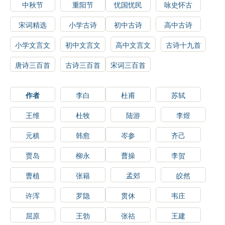
中秋节
重阳节
忧国忧民
咏史怀古
宋词精选
小学古诗
初中古诗
高中古诗
小学文言文
初中文言文
高中文言文
古诗十九首
唐诗三百首
古诗三百首
宋词三百首
作者
李白
杜甫
苏轼
王维
杜牧
陆游
李煜
元稹
韩愈
岑参
齐己
贾岛
柳永
曹操
李贺
曹植
张籍
孟郊
皎然
许浑
罗隐
贯休
韦庄
屈原
王勃
张祜
王建