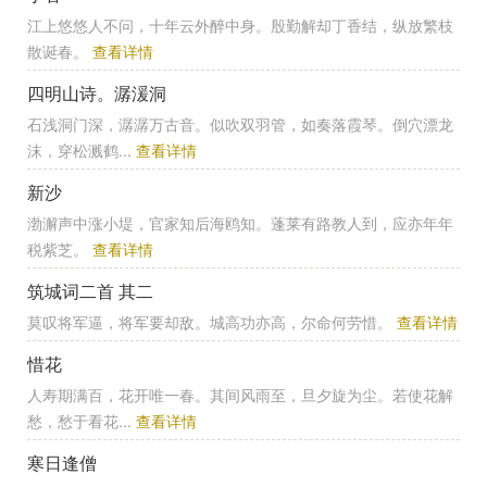
江上悠悠人不问，十年云外醉中身。殷勤解却丁香结，纵放繁枝
散诞春。
查看详情
四明山诗。潺湲洞
石浅洞门深，潺潺万古音。似吹双羽管，如奏落霞琴。倒穴漂龙
沫，穿松溅鹤...
查看详情
新沙
渤澥声中涨小堤，官家知后海鸥知。蓬莱有路教人到，应亦年年
税紫芝。
查看详情
筑城词二首 其二
莫叹将军逼，将军要却敌。城高功亦高，尔命何劳惜。
查看详情
惜花
人寿期满百，花开唯一春。其间风雨至，旦夕旋为尘。若使花解
愁，愁于看花...
查看详情
寒日逢僧