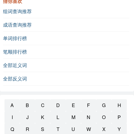
猜你喜欢
组词查询推荐
成语查询推荐
单词排行榜
笔顺排行榜
全部近义词
全部反义词
A
B
C
D
E
F
G
H
I
J
K
L
M
N
O
P
Q
R
S
T
U
W
X
Y