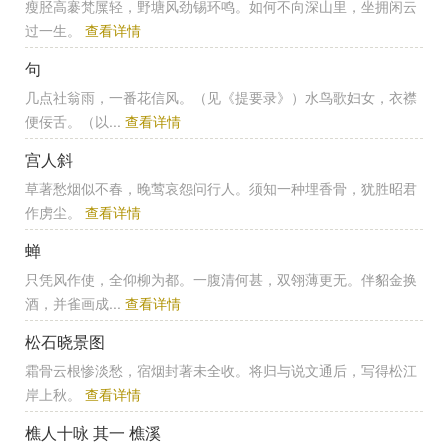
瘦胫高褰梵屟轻，野塘风劲锡环鸣。如何不向深山里，坐拥闲云
过一生。
查看详情
句
几点社翁雨，一番花信风。（见《提要录》）水鸟歌妇女，衣襟
便佞舌。（以...
查看详情
宫人斜
草著愁烟似不春，晚莺哀怨问行人。须知一种埋香骨，犹胜昭君
作虏尘。
查看详情
蝉
只凭风作使，全仰柳为都。一腹清何甚，双翎薄更无。伴貂金换
酒，并雀画成...
查看详情
松石晓景图
霜骨云根惨淡愁，宿烟封著未全收。将归与说文通后，写得松江
岸上秋。
查看详情
樵人十咏 其一 樵溪