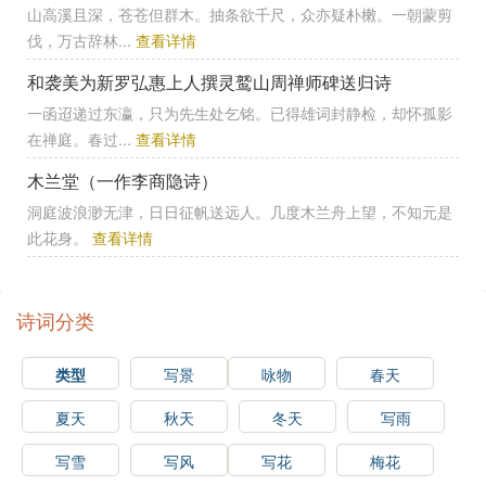
山高溪且深，苍苍但群木。抽条欲千尺，众亦疑朴𣙙。一朝蒙剪
伐，万古辞林...
查看详情
和袭美为新罗弘惠上人撰灵鹫山周禅师碑送归诗
一函迢递过东瀛，只为先生处乞铭。已得雄词封静检，却怀孤影
在禅庭。春过...
查看详情
木兰堂（一作李商隐诗）
洞庭波浪渺无津，日日征帆送远人。几度木兰舟上望，不知元是
此花身。
查看详情
诗词分类
类型
写景
咏物
春天
夏天
秋天
冬天
写雨
写雪
写风
写花
梅花