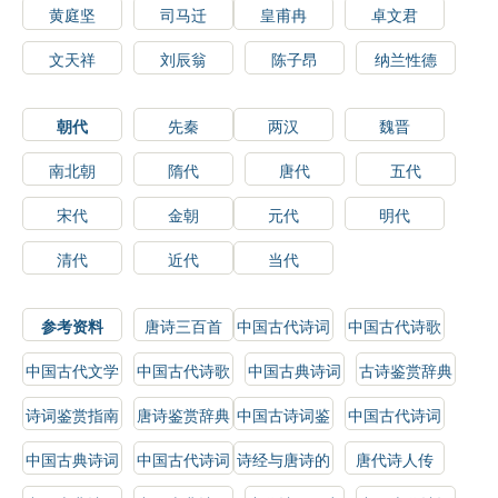
黄庭坚
司马迁
皇甫冉
卓文君
文天祥
刘辰翁
陈子昂
纳兰性德
朝代
先秦
两汉
魏晋
南北朝
隋代
唐代
五代
宋代
金朝
元代
明代
清代
近代
当代
参考资料
唐诗三百首
中国古代诗词
中国古代诗歌
选读
鉴赏
中国古代文学
中国古代诗歌
中国古典诗词
古诗鉴赏辞典
史
鉴赏辞典
鉴赏
诗词鉴赏指南
唐诗鉴赏辞典
中国古诗词鉴
中国古代诗词
赏辞典
鉴赏辞典
中国古典诗词
中国古代诗词
诗经与唐诗的
唐代诗人传
鉴赏辞典
鉴赏
比较研究