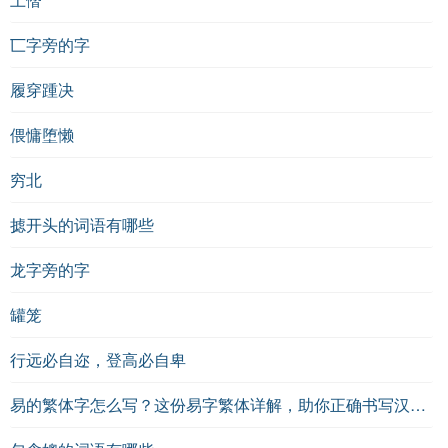
匸字旁的字
履穿踵决
偎慵堕懒
穷北
摅开头的词语有哪些
龙字旁的字
罐笼
行远必自迩，登高必自卑
易的繁体字怎么写？这份易字繁体详解，助你正确书写汉字_汉字繁体学习