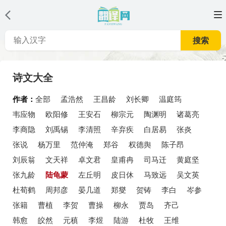
搜索
诗文大全
作者：
全部
孟浩然
王昌龄
刘长卿
温庭筠
韦应物
欧阳修
王安石
柳宗元
陶渊明
诸葛亮
李商隐
刘禹锡
李清照
辛弃疾
白居易
张炎
张说
杨万里
范仲淹
郑谷
权德舆
陈子昂
刘辰翁
文天祥
卓文君
皇甫冉
司马迁
黄庭坚
张九龄
陆龟蒙
左丘明
皮日休
马致远
吴文英
杜荀鹤
周邦彦
晏几道
郑燮
贺铸
李白
岑参
张籍
曹植
李贺
曹操
柳永
贾岛
齐己
韩愈
皎然
元稹
李煜
陆游
杜牧
王维