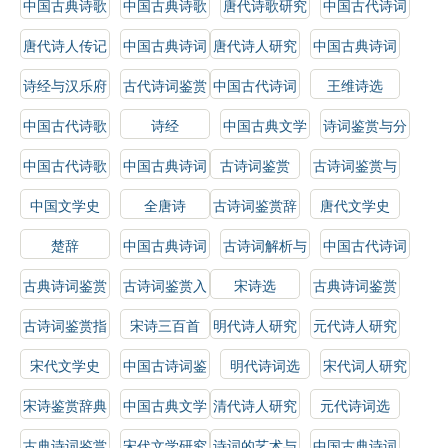
中国古典诗歌
中国古典诗歌
唐代诗歌研究
中国古代诗词
鉴赏辞典
鉴赏
研究
唐代诗人传记
中国古典诗词
唐代诗人研究
中国古典诗词
赏析
选
诗经与汉乐府
古代诗词鉴赏
中国古代诗词
王维诗选
选
中国古代诗歌
诗经
中国古典文学
诗词鉴赏与分
史
史
析
中国古代诗歌
中国古典诗词
古诗词鉴赏
古诗词鉴赏与
选
研究
解析
中国文学史
全唐诗
古诗词鉴赏辞
唐代文学史
典
楚辞
中国古典诗词
古诗词解析与
中国古代诗词
解析
鉴赏
概论
古典诗词鉴赏
古诗词鉴赏入
宋诗选
古典诗词鉴赏
门
辞典
古诗词鉴赏指
宋诗三百首
明代诗人研究
元代诗人研究
南
宋代文学史
中国古诗词鉴
明代诗词选
宋代词人研究
赏
宋诗鉴赏辞典
中国古典文学
清代诗人研究
元代诗词选
作品选
古典诗词鉴赏
宋代文学研究
诗词的艺术与
中国古典诗词