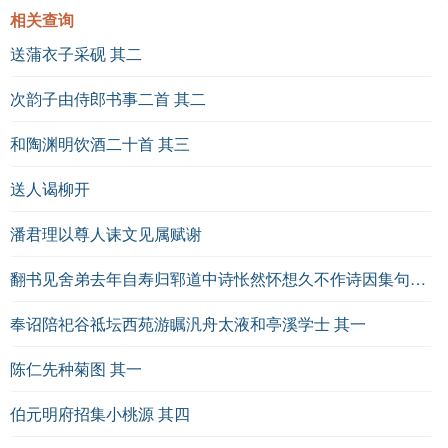
相关查询
送蒲衣子采砚 其二
次韵子由侍郎书事二首 其二
和陶渊明饮酒二十首 其三
送人谒柳开
潘君理以尊人诔文见属赋谢
翻书见舍弟去年自寿归郓道中诗怅然怀想久不作诗因集句为答用渭城体可歌也 其六
奉诏陪祀谷祗坛西苑游瞩汎舟太液和亭溪学士 其一
陈仁先种菊图 其一
伯元明府招集小桃源 其四