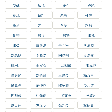
晏殊
岳飞
姚合
卢纶
秦观
钱起
朱熹
韩偓
高适
方干
李峤
赵嘏
贺铸
郑谷
郑燮
张说
张炎
白居易
辛弃疾
李清照
刘禹锡
李商隐
陶渊明
孟浩然
柳宗元
王安石
欧阳修
韦应物
温庭筠
刘长卿
王昌龄
杨万里
诸葛亮
范仲淹
陆龟蒙
晏几道
周邦彦
杜荀鹤
吴文英
马致远
皮日休
左丘明
张九龄
权德舆