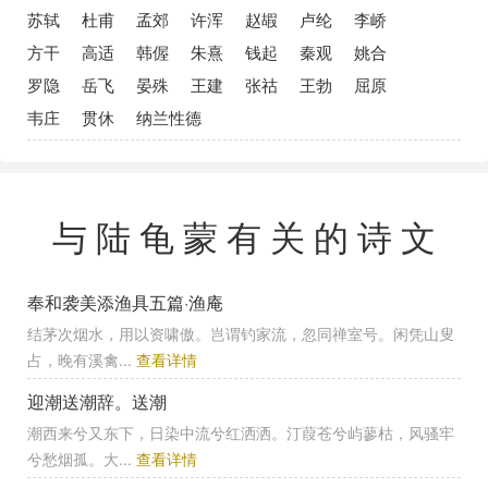
苏轼
杜甫
孟郊
许浑
赵嘏
卢纶
李峤
方干
高适
韩偓
朱熹
钱起
秦观
姚合
罗隐
岳飞
晏殊
王建
张祜
王勃
屈原
韦庄
贯休
纳兰性德
与陆龟蒙有关的诗文
奉和袭美添渔具五篇·渔庵
结茅次烟水，用以资啸傲。岂谓钓家流，忽同禅室号。闲凭山叟
占，晚有溪禽...
查看详情
迎潮送潮辞。送潮
潮西来兮又东下，日染中流兮红洒洒。汀葭苍兮屿蓼枯，风骚牢
兮愁烟孤。大...
查看详情