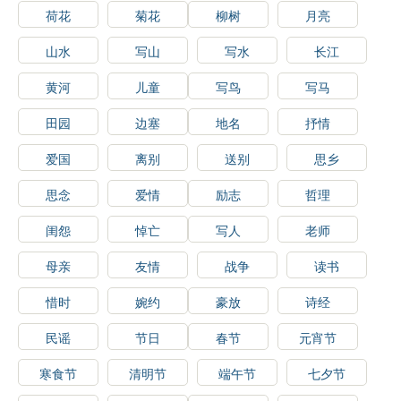
荷花
菊花
柳树
月亮
山水
写山
写水
长江
黄河
儿童
写鸟
写马
田园
边塞
地名
抒情
爱国
离别
送别
思乡
思念
爱情
励志
哲理
闺怨
悼亡
写人
老师
母亲
友情
战争
读书
惜时
婉约
豪放
诗经
民谣
节日
春节
元宵节
寒食节
清明节
端午节
七夕节