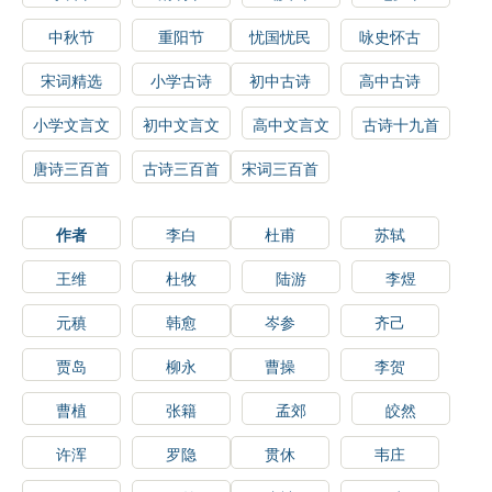
中秋节
重阳节
忧国忧民
咏史怀古
宋词精选
小学古诗
初中古诗
高中古诗
小学文言文
初中文言文
高中文言文
古诗十九首
唐诗三百首
古诗三百首
宋词三百首
作者
李白
杜甫
苏轼
王维
杜牧
陆游
李煜
元稹
韩愈
岑参
齐己
贾岛
柳永
曹操
李贺
曹植
张籍
孟郊
皎然
许浑
罗隐
贯休
韦庄