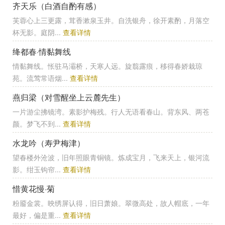
齐天乐（白酒自酌有感）
芙蓉心上三更露，茸香漱泉玉井。自洗银舟，徐开素酌，月落空
杯无影。庭阴...
查看详情
绛都春·情黏舞线
情黏舞线。怅驻马灞桥，天寒人远。旋翦露痕，移得春娇栽琼
苑。流莺常语烟...
查看详情
燕归梁（对雪醒坐上云麓先生）
一片游尘拂镜湾。素影护梅残。行人无语看春山。背东风、两苍
颜。梦飞不到...
查看详情
水龙吟（寿尹梅津）
望春楼外沧波，旧年照眼青铜镜。炼成宝月，飞来天上，银河流
影。绀玉钩帘...
查看详情
惜黄花慢·菊
粉靥金裳。映绣屏认得，旧日萧娘。翠微高处，故人帽底，一年
最好，偏是重...
查看详情