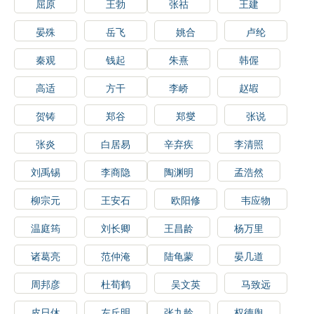
屈原
王勃
张祜
王建
晏殊
岳飞
姚合
卢纶
秦观
钱起
朱熹
韩偓
高适
方干
李峤
赵嘏
贺铸
郑谷
郑燮
张说
张炎
白居易
辛弃疾
李清照
刘禹锡
李商隐
陶渊明
孟浩然
柳宗元
王安石
欧阳修
韦应物
温庭筠
刘长卿
王昌龄
杨万里
诸葛亮
范仲淹
陆龟蒙
晏几道
周邦彦
杜荀鹤
吴文英
马致远
皮日休
左丘明
张九龄
权德舆