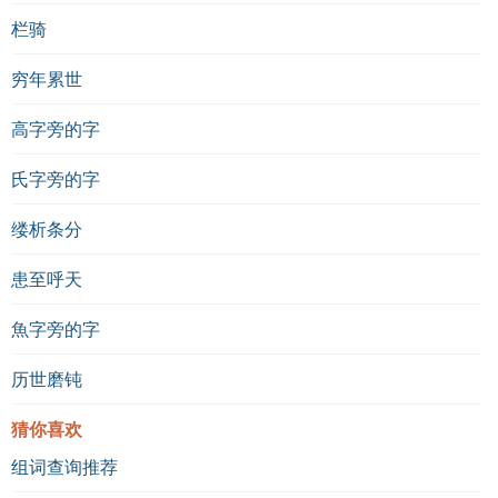
栏骑
穷年累世
高字旁的字
氏字旁的字
缕析条分
患至呼天
魚字旁的字
历世磨钝
猜你喜欢
组词查询推荐