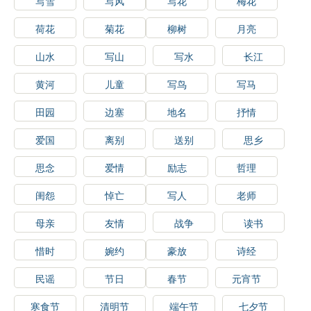
写雪
写风
写花
梅花
荷花
菊花
柳树
月亮
山水
写山
写水
长江
黄河
儿童
写鸟
写马
田园
边塞
地名
抒情
爱国
离别
送别
思乡
思念
爱情
励志
哲理
闺怨
悼亡
写人
老师
母亲
友情
战争
读书
惜时
婉约
豪放
诗经
民谣
节日
春节
元宵节
寒食节
清明节
端午节
七夕节