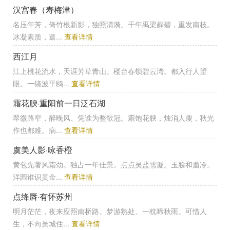
汉宫春（寿梅津）
名压年芳，倚竹根新影，独照清漪。千年禹梁藓碧，重发南枝。
冰凝素质，遣...
查看详情
西江月
江上桃花流水，天涯芳草青山。楼台春锁碧云湾。都入行人望
眼。一镜波平鸥...
查看详情
霜花腴·重阳前一日泛石湖
翠微路窄，醉晚风、凭谁为整欹冠。霜饱花腴，烛消人瘦，秋光
作也都难。病...
查看详情
虞美人影·咏香橙
黄包先著风霜劲。独占一年佳景。点点吴盐雪凝。玉脍和齑冷。
洋园谁识黄金...
查看详情
点绛唇·有怀苏州
明月茫茫，夜来应照南桥路。梦游熟处。一枕啼秋雨。可惜人
生，不向吴城住...
查看详情