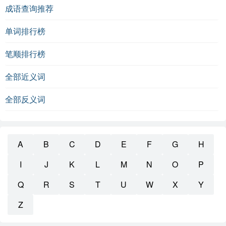
成语查询推荐
单词排行榜
笔顺排行榜
全部近义词
全部反义词
A
B
C
D
E
F
G
H
I
J
K
L
M
N
O
P
Q
R
S
T
U
W
X
Y
Z