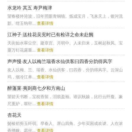
水龙吟 其五 寿尹梅津
望春楼外沧波，旧年照眼青铜镜。炼成宝月，飞来天上，银河流
影。绀玉钩帘...
查看详情
江神子·送桂花吴宪时已有检详之命未赴阙
天街如水翠尘空。建章宫。月明中。人未归来，玉树起秋风。宝
粟万钉花露重...
查看详情
声声慢·友人以梅兰瑞香水仙供客曰四香分韵得风字
友人以梅、兰、瑞香、水仙供客，曰四香，分韵得风字。云深山
坞，烟冷江皋...
查看详情
醉蓬莱·夷则商七夕和方南山
望碧天书断，宝枕香留，泪痕盈袖。谁识秋娘，比行云纤瘦。象
尺熏炉，翠针...
查看详情
杏花天
鬓棱初剪玉纤弱。早春入、屏山四角。少年买困成欢谑。人在浓
香绣幄。霜丝...
查看详情