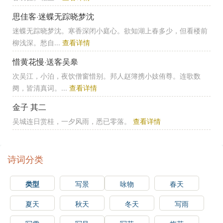
思佳客·迷蝶无踪晓梦沈
迷蝶无踪晓梦沈。寒香深闭小庭心。欲知湖上春多少，但看楼前
柳浅深。愁自...
查看详情
惜黄花慢·送客吴皋
次吴江，小泊，夜饮僧窗惜别。邦人赵簿携小妓侑尊。连歌数
阕，皆清真词。...
查看详情
金子 其二
吴城连日赏桂，一夕风雨，悉已零落。
查看详情
诗词分类
类型
写景
咏物
春天
夏天
秋天
冬天
写雨