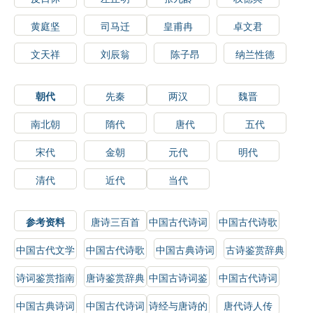
黄庭坚
司马迁
皇甫冉
卓文君
文天祥
刘辰翁
陈子昂
纳兰性德
朝代
先秦
两汉
魏晋
南北朝
隋代
唐代
五代
宋代
金朝
元代
明代
清代
近代
当代
参考资料
唐诗三百首
中国古代诗词
中国古代诗歌
选读
鉴赏
中国古代文学
中国古代诗歌
中国古典诗词
古诗鉴赏辞典
史
鉴赏辞典
鉴赏
诗词鉴赏指南
唐诗鉴赏辞典
中国古诗词鉴
中国古代诗词
赏辞典
鉴赏辞典
中国古典诗词
中国古代诗词
诗经与唐诗的
唐代诗人传