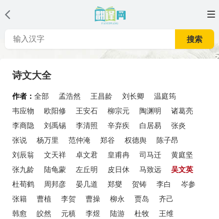
搜索
诗文大全
作者：
全部
孟浩然
王昌龄
刘长卿
温庭筠
韦应物
欧阳修
王安石
柳宗元
陶渊明
诸葛亮
李商隐
刘禹锡
李清照
辛弃疾
白居易
张炎
张说
杨万里
范仲淹
郑谷
权德舆
陈子昂
刘辰翁
文天祥
卓文君
皇甫冉
司马迁
黄庭坚
张九龄
陆龟蒙
左丘明
皮日休
马致远
吴文英
杜荀鹤
周邦彦
晏几道
郑燮
贺铸
李白
岑参
张籍
曹植
李贺
曹操
柳永
贾岛
齐己
韩愈
皎然
元稹
李煜
陆游
杜牧
王维