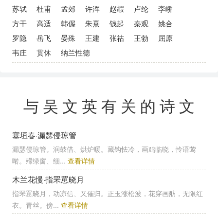
苏轼
杜甫
孟郊
许浑
赵嘏
卢纶
李峤
方干
高适
韩偓
朱熹
钱起
秦观
姚合
罗隐
岳飞
晏殊
王建
张祜
王勃
屈原
韦庄
贯休
纳兰性德
与吴文英有关的诗文
塞垣春·漏瑟侵琼管
漏瑟侵琼管。润鼓借、烘炉暖。藏钩怯冷，画鸡临晓，怜语莺
啭。殢绿窗、细...
查看详情
木兰花慢·指罘罳晓月
指罘罳晓月，动凉信、又催归。正玉涨松波，花穿画舫，无限红
衣。青丝。傍...
查看详情