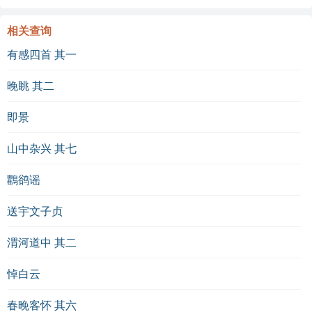
相关查询
有感四首 其一
晚眺 其二
即景
山中杂兴 其七
鸜鹆谣
送宇文子贞
渭河道中 其二
悼白云
春晚客怀 其六