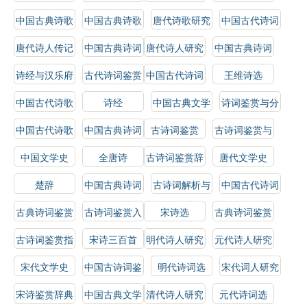
鉴赏辞典
鉴赏
比较研究
中国古典诗歌
中国古典诗歌
唐代诗歌研究
中国古代诗词
鉴赏辞典
鉴赏
研究
唐代诗人传记
中国古典诗词
唐代诗人研究
中国古典诗词
赏析
选
诗经与汉乐府
古代诗词鉴赏
中国古代诗词
王维诗选
选
中国古代诗歌
诗经
中国古典文学
诗词鉴赏与分
史
史
析
中国古代诗歌
中国古典诗词
古诗词鉴赏
古诗词鉴赏与
选
研究
解析
中国文学史
全唐诗
古诗词鉴赏辞
唐代文学史
典
楚辞
中国古典诗词
古诗词解析与
中国古代诗词
解析
鉴赏
概论
古典诗词鉴赏
古诗词鉴赏入
宋诗选
古典诗词鉴赏
门
辞典
古诗词鉴赏指
宋诗三百首
明代诗人研究
元代诗人研究
南
宋代文学史
中国古诗词鉴
明代诗词选
宋代词人研究
赏
宋诗鉴赏辞典
中国古典文学
清代诗人研究
元代诗词选