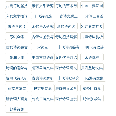
作品选
古典诗词鉴赏
宋代文学研究
诗词的艺术与
中国古典诗词
指南
技巧
选读
宋代文学概论
宋代诗词选
古诗文观止
宋词三百首
古诗词选读
宋代诗人研究
清代诗词选
宋词鉴赏辞典
苏轼全集
古诗词鉴赏与
诗词鉴赏与解
古典诗词赏析
分析
析
古代诗词鉴赏
宋词选
宋代诗词鉴赏
明代诗歌选
指南
陶渊明集
中国古典诗词
近现代诗词选
宋诗选注
鉴赏指南
诗词的意象与
杨万里诗文集
宋代诗词研究
黄庭坚诗文集
情感
近现代诗人研
古典诗词解析
宋代诗歌研究
陆游诗文集
究
刘克庄研究
杨万里诗集
唐诗宋词鉴赏
梅尧臣诗集
辞典
清代词人研究
刘克庄诗文集
宋代诗词鉴赏
明诗别裁集
辞典
赵蕃诗集