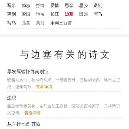
写水
励志
抒情
爱情
思念
思乡
送别
离别
爱国
地名
长江
边塞
田园
写马
写鸟
儿童
黄河
宋词三百首
与边塞有关的诗文
早发焉耆怀终南别业
晓笛别乡泪，秋冰鸣马蹄。一身虏云外，万里胡天西。终日见征
战，连年闻鼓...
查看详情
边思
腰垂锦带佩吴钩，走马曾防玉塞秋。莫笑关西将家子，只将诗思
入凉州。
查看详情
从军行七首·其四