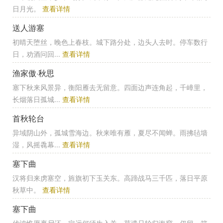
日月光。
查看详情
送人游塞
初晴天堕丝，晚色上春枝。城下路分处，边头人去时。停车数行
日，劝酒问回...
查看详情
渔家傲·秋思
塞下秋来风景异，衡阳雁去无留意。四面边声连角起，千嶂里，
长烟落日孤城...
查看详情
首秋轮台
异域阴山外，孤城雪海边。秋来唯有雁，夏尽不闻蝉。雨拂毡墙
湿，风摇毳幕...
查看详情
塞下曲
汉将归来虏塞空，旌旗初下玉关东。高蹄战马三千匹，落日平原
秋草中。
查看详情
塞下曲