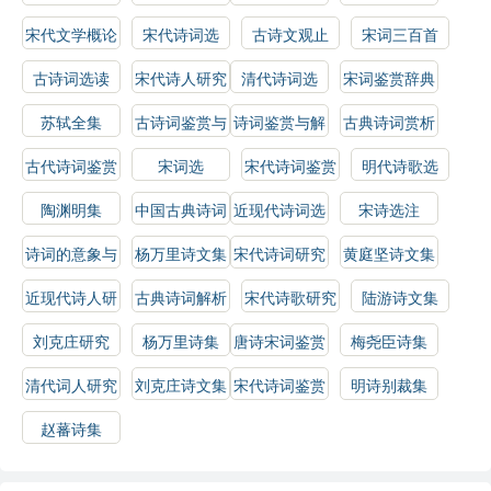
指南
技巧
选读
宋代文学概论
宋代诗词选
古诗文观止
宋词三百首
古诗词选读
宋代诗人研究
清代诗词选
宋词鉴赏辞典
苏轼全集
古诗词鉴赏与
诗词鉴赏与解
古典诗词赏析
分析
析
古代诗词鉴赏
宋词选
宋代诗词鉴赏
明代诗歌选
指南
陶渊明集
中国古典诗词
近现代诗词选
宋诗选注
鉴赏指南
诗词的意象与
杨万里诗文集
宋代诗词研究
黄庭坚诗文集
情感
近现代诗人研
古典诗词解析
宋代诗歌研究
陆游诗文集
究
刘克庄研究
杨万里诗集
唐诗宋词鉴赏
梅尧臣诗集
辞典
清代词人研究
刘克庄诗文集
宋代诗词鉴赏
明诗别裁集
辞典
赵蕃诗集