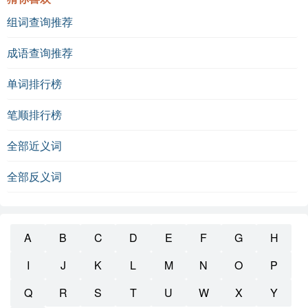
组词查询推荐
成语查询推荐
单词排行榜
笔顺排行榜
全部近义词
全部反义词
A
B
C
D
E
F
G
H
I
J
K
L
M
N
O
P
Q
R
S
T
U
W
X
Y