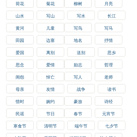
荷花
菊花
柳树
月亮
山水
写山
写水
长江
黄河
儿童
写鸟
写马
田园
边塞
地名
抒情
爱国
离别
送别
思乡
思念
爱情
励志
哲理
闺怨
悼亡
写人
老师
母亲
友情
战争
读书
惜时
婉约
豪放
诗经
民谣
节日
春节
元宵节
寒食节
清明节
端午节
七夕节