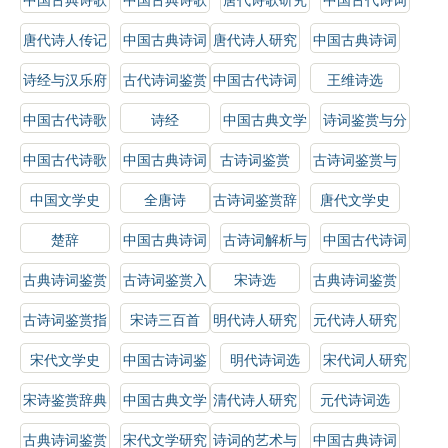
鉴赏辞典
鉴赏
研究
唐代诗人传记
中国古典诗词
唐代诗人研究
中国古典诗词
赏析
选
诗经与汉乐府
古代诗词鉴赏
中国古代诗词
王维诗选
选
中国古代诗歌
诗经
中国古典文学
诗词鉴赏与分
史
史
析
中国古代诗歌
中国古典诗词
古诗词鉴赏
古诗词鉴赏与
选
研究
解析
中国文学史
全唐诗
古诗词鉴赏辞
唐代文学史
典
楚辞
中国古典诗词
古诗词解析与
中国古代诗词
解析
鉴赏
概论
古典诗词鉴赏
古诗词鉴赏入
宋诗选
古典诗词鉴赏
门
辞典
古诗词鉴赏指
宋诗三百首
明代诗人研究
元代诗人研究
南
宋代文学史
中国古诗词鉴
明代诗词选
宋代词人研究
赏
宋诗鉴赏辞典
中国古典文学
清代诗人研究
元代诗词选
作品选
古典诗词鉴赏
宋代文学研究
诗词的艺术与
中国古典诗词