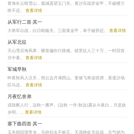
青海长云暗雪山，孤城遥望玉门关。黄沙百战穿金甲，不破楼兰
终不还。
查看详情
从军行二首·其一
大将军出战，白日暗榆关。三面黄金甲，单于破胆还。
查看详情
从军北征
天山雪后海风寒，横笛偏吹行路难。碛里征人三十万，一时回首
月中看。
查看详情
军城早秋
昨夜秋风入汉关，朔云边月满西山。更催飞将追骄虏，莫遣沙场
匹马还。
查看详情
月夜忆舍弟
戍鼓断人行，边秋一雁声。(边秋 一作:秋边)露从今夜白，月是故
乡明。...
查看详情
塞下曲四首·其一
玉帛朝回望帝乡，乌孙归去不称王。天涯静处无征战，兵气销为