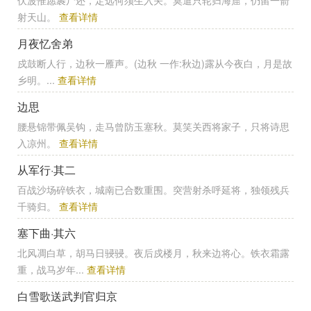
伏波惟愿裹尸还，定远何须生入关。莫遣只轮归海窟，仍留一箭
射天山。
查看详情
月夜忆舍弟
戍鼓断人行，边秋一雁声。(边秋 一作:秋边)露从今夜白，月是故
乡明。...
查看详情
边思
腰悬锦带佩吴钩，走马曾防玉塞秋。莫笑关西将家子，只将诗思
入凉州。
查看详情
从军行·其二
百战沙场碎铁衣，城南已合数重围。突营射杀呼延将，独领残兵
千骑归。
查看详情
塞下曲·其六
北风凋白草，胡马日骎骎。夜后戍楼月，秋来边将心。铁衣霜露
重，战马岁年...
查看详情
白雪歌送武判官归京