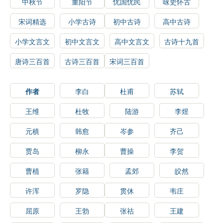
中秋节
重阳节
忧国忧民
咏史怀古
宋词精选
小学古诗
初中古诗
高中古诗
小学文言文
初中文言文
高中文言文
古诗十九首
唐诗三百首
古诗三百首
宋词三百首
作者
李白
杜甫
苏轼
王维
杜牧
陆游
李煜
元稹
韩愈
岑参
齐己
贾岛
柳永
曹操
李贺
曹植
张籍
孟郊
皎然
许浑
罗隐
贯休
韦庄
屈原
王勃
张祜
王建