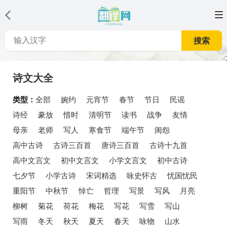
搜索
诗文大全
类型：
全部
婉约
元宵节
春节
节日
民谣
诗经
豪放
惜时
清明节
读书
战争
友情
母亲
老师
写人
寒食节
端午节
闺怨
高中古诗
古诗三百首
唐诗三百首
古诗十九首
高中文言文
初中文言文
小学文言文
初中古诗
七夕节
小学古诗
宋词精选
咏史怀古
忧国忧民
重阳节
中秋节
悼亡
哲理
写景
写风
月亮
柳树
菊花
荷花
梅花
写花
写雪
写山
写雨
冬天
秋天
夏天
春天
咏物
山水