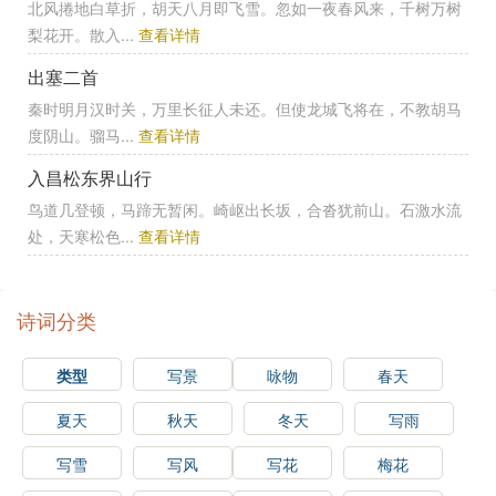
北风捲地白草折，胡天八月即飞雪。忽如一夜春风来，千树万树
梨花开。散入...
查看详情
出塞二首
秦时明月汉时关，万里长征人未还。但使龙城飞将在，不教胡马
度阴山。骝马...
查看详情
入昌松东界山行
鸟道几登顿，马蹄无暂闲。崎岖出长坂，合沓犹前山。石激水流
处，天寒松色...
查看详情
诗词分类
类型
写景
咏物
春天
夏天
秋天
冬天
写雨
写雪
写风
写花
梅花