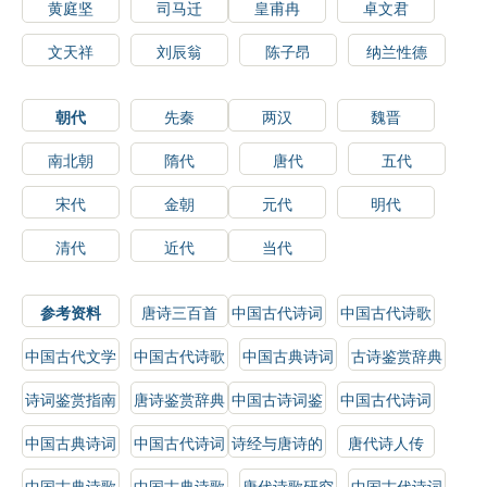
黄庭坚
司马迁
皇甫冉
卓文君
文天祥
刘辰翁
陈子昂
纳兰性德
朝代
先秦
两汉
魏晋
南北朝
隋代
唐代
五代
宋代
金朝
元代
明代
清代
近代
当代
参考资料
唐诗三百首
中国古代诗词
中国古代诗歌
选读
鉴赏
中国古代文学
中国古代诗歌
中国古典诗词
古诗鉴赏辞典
史
鉴赏辞典
鉴赏
诗词鉴赏指南
唐诗鉴赏辞典
中国古诗词鉴
中国古代诗词
赏辞典
鉴赏辞典
中国古典诗词
中国古代诗词
诗经与唐诗的
唐代诗人传
鉴赏辞典
鉴赏
比较研究
中国古典诗歌
中国古典诗歌
唐代诗歌研究
中国古代诗词