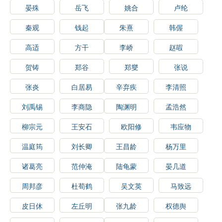
晏殊
岳飞
姚合
卢纶
秦观
钱起
朱熹
韩偓
高适
方干
李峤
赵嘏
贺铸
郑谷
郑燮
张说
张炎
白居易
辛弃疾
李清照
刘禹锡
李商隐
陶渊明
孟浩然
柳宗元
王安石
欧阳修
韦应物
温庭筠
刘长卿
王昌龄
杨万里
诸葛亮
范仲淹
陆龟蒙
晏几道
周邦彦
杜荀鹤
吴文英
马致远
皮日休
左丘明
张九龄
权德舆