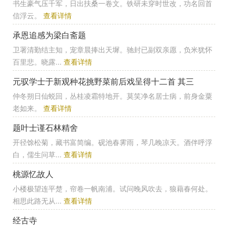
书生豪气压千军，日出扶桑一卷文。铁研未穿时世改，功名回首
信浮云。
查看详情
承恩追感为梁白斋题
卫署清勤结主知，宠章晨捧出天墀。驰封已副双亲愿，负米犹怀
百里悲。晓露...
查看详情
元驭学士于新观种花挑野菜前后戏呈得十二首 其三
仲冬朔日仙蜕回，丛桂凌霜特地开。莫笑净名居士病，前身金粟
老如来。
查看详情
题叶士谨石林精舍
开径馀松菊，藏书富简编。砚池春霁雨，琴几晚凉天。酒伴呼浮
白，儒生问草...
查看详情
桃源忆故人
小楼极望连平楚，帘卷一帆南浦。试问晚风吹去，狼藉春何处。
相思此路无从...
查看详情
经古寺