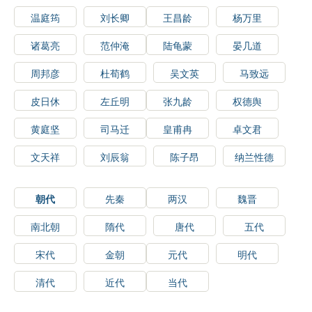
温庭筠
刘长卿
王昌龄
杨万里
诸葛亮
范仲淹
陆龟蒙
晏几道
周邦彦
杜荀鹤
吴文英
马致远
皮日休
左丘明
张九龄
权德舆
黄庭坚
司马迁
皇甫冉
卓文君
文天祥
刘辰翁
陈子昂
纳兰性德
朝代
先秦
两汉
魏晋
南北朝
隋代
唐代
五代
宋代
金朝
元代
明代
清代
近代
当代