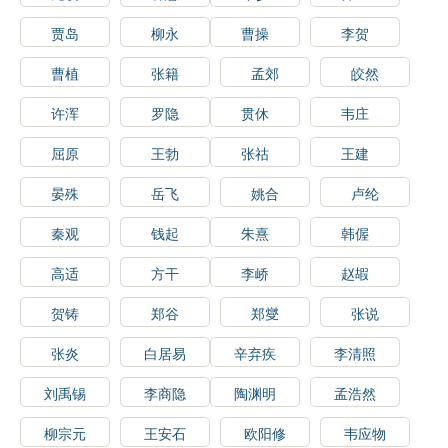
贾岛
柳永
曹操
李贺
曹植
张籍
孟郊
皎然
许浑
罗隐
贯休
韦庄
屈原
王勃
张祜
王建
晏殊
岳飞
姚合
卢纶
秦观
钱起
朱熹
韩偓
高适
方干
李峤
赵嘏
贺铸
郑谷
郑燮
张说
张炎
白居易
辛弃疾
李清照
刘禹锡
李商隐
陶渊明
孟浩然
柳宗元
王安石
欧阳修
韦应物