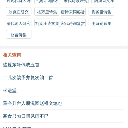
近现代诗人研
古典诗词解析
宋代诗歌研究
陆游诗文集
究
刘克庄研究
杨万里诗集
唐诗宋词鉴赏
梅尧臣诗集
辞典
清代词人研究
刘克庄诗文集
宋代诗词鉴赏
明诗别裁集
辞典
赵蕃诗集
相关查询
盛夏东轩偶成五首
二儿次韵予亦复次韵二首
坐进堂
董令升舍人朋溪图赵祖文笔也
寒食只旬日间风雨不已