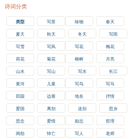
诗词分类
类型
写景
咏物
春天
夏天
秋天
冬天
写雨
写雪
写风
写花
梅花
荷花
菊花
柳树
月亮
山水
写山
写水
长江
黄河
儿童
写鸟
写马
田园
边塞
地名
抒情
爱国
离别
送别
思乡
思念
爱情
励志
哲理
闺怨
悼亡
写人
老师