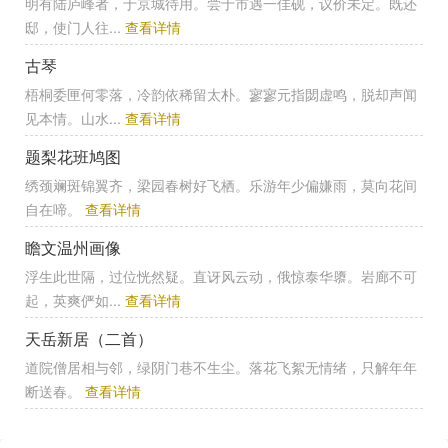
明有陆庐峰者，于京城待用。尝于市遇一佳砚，议价未定。既还
邸，使门人往...
查看详情
古琴
梧桐委匣何零落，冷韵依稀留太朴。寥寥元指閟虚鸣，脱却声闻
见本情。山水...
查看详情
题梨花班鸠图
绣颈斓斑锦翼齐，梁园春树好飞栖。乐游年少偏嫌雨，莫向花间
自在啼。
查看详情
瞻文温州画像
浮生此世隔，过位恍然疑。直讶风云动，俄惊泰华隳。岩廊不可
起，英爽俨如...
查看详情
天岳新居（二首）
道院僧居相与邻，绿阴门巷不生尘。落花飞絮无情绪，只解年年
断送春。
查看详情