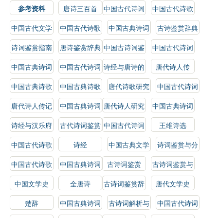
参考资料
唐诗三百首
中国古代诗词
中国古代诗歌
选读
鉴赏
中国古代文学
中国古代诗歌
中国古典诗词
古诗鉴赏辞典
史
鉴赏辞典
鉴赏
诗词鉴赏指南
唐诗鉴赏辞典
中国古诗词鉴
中国古代诗词
赏辞典
鉴赏辞典
中国古典诗词
中国古代诗词
诗经与唐诗的
唐代诗人传
鉴赏辞典
鉴赏
比较研究
中国古典诗歌
中国古典诗歌
唐代诗歌研究
中国古代诗词
鉴赏辞典
鉴赏
研究
唐代诗人传记
中国古典诗词
唐代诗人研究
中国古典诗词
赏析
选
诗经与汉乐府
古代诗词鉴赏
中国古代诗词
王维诗选
选
中国古代诗歌
诗经
中国古典文学
诗词鉴赏与分
史
史
析
中国古代诗歌
中国古典诗词
古诗词鉴赏
古诗词鉴赏与
选
研究
解析
中国文学史
全唐诗
古诗词鉴赏辞
唐代文学史
典
楚辞
中国古典诗词
古诗词解析与
中国古代诗词
解析
鉴赏
概论