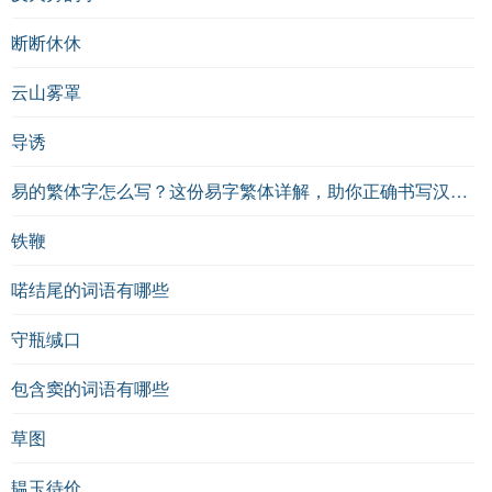
断断休休
云山雾罩
导诱
易的繁体字怎么写？这份易字繁体详解，助你正确书写汉字_汉字繁体学习
铁鞭
喏结尾的词语有哪些
守瓶缄口
包含窦的词语有哪些
草图
韫玉待价