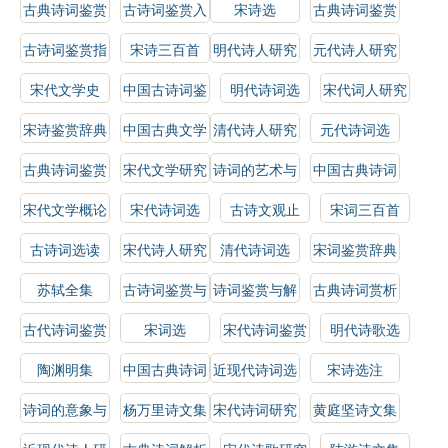
古典诗词鉴赏
古诗词鉴赏入
宋诗选
古典诗词鉴赏
门
辞典
古诗词鉴赏指
宋诗三百首
明代诗人研究
元代诗人研究
南
宋代文学史
中国古诗词鉴
明代诗词选
宋代词人研究
赏
宋诗鉴赏辞典
中国古典文学
清代诗人研究
元代诗词选
作品选
古典诗词鉴赏
宋代文学研究
诗词的艺术与
中国古典诗词
指南
技巧
选读
宋代文学概论
宋代诗词选
古诗文观止
宋词三百首
古诗词选读
宋代诗人研究
清代诗词选
宋词鉴赏辞典
苏轼全集
古诗词鉴赏与
诗词鉴赏与解
古典诗词赏析
分析
析
古代诗词鉴赏
宋词选
宋代诗词鉴赏
明代诗歌选
指南
陶渊明集
中国古典诗词
近现代诗词选
宋诗选注
鉴赏指南
诗词的意象与
杨万里诗文集
宋代诗词研究
黄庭坚诗文集
情感