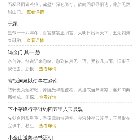
石梯经雨遍苔痕，赭壁年深色尚存。欲向回廓寻旧迹，藤萝无数
锁山门。
查看详情
无题
皇帝一十八年冬，百官筵宴正阳宫。大明日出照天下，五湖四海
春融融。
查看详情
谒金门 其一 愁
奈何许。欲说近来愁绪。愁到依然无一语。罗衫几点雨。旧事子
规催去。新恨...
查看详情
寄钱洞泉以使事在岭南
愬轩更为远游轻，原隰光华阻使程。莫遣衣当犀瘴减，遥知句向
蜃楼成。闲探...
查看详情
下小茅峰行平野约四五里入玉晨观
先朝台殿影重重，香霭霏微散碧空。金液妙存云笈里，玉晨形在
宝珠中。桧生...
查看详情
小金山送黎秘书还朝