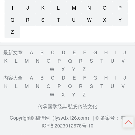
I
J
K
L
M
N
O
P
Q
R
S
T
U
W
X
Y
Z
最新文章
A
B
C
D
E
F
G
H
I
J
K
L
M
N
O
P
Q
R
S
T
U
V
W
X
Y
Z
内容大全
A
B
C
D
E
F
G
H
I
J
K
L
M
N
O
P
Q
R
S
T
U
V
W
X
Y
Z
传承国学经典 弘扬传统文化
Copyright© 翻译网（fysw.lx126.com） |
© 备案号： 苏
ICP备2023012678号-10