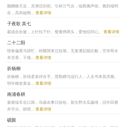
魏阙瞻天近，灵洲话别初。引杯兰气合，临眺佩声徐。雅韵端明
在，高风秘阁...
查看详情
子夜歌 其七
裁成合欢被，上针扣下针。鸳鸯绣两头，爱他结同心。
查看详情
二十二阳
惜春偏逐马蹄忙，粉蝶閒来过短墙。无复潘妃能比貌，空传荀令
本含香。子规...
查看详情
折杨柳
折杨柳，折得柔条持在手。慇勤赠与远行人，人去书来莫厌频。
明年柳发黄金...
查看详情
南浦春耕
索索缲车谷口闻，鸟催农事日纷纷。新生野水瓜藤绕，旧作田塍
井字分。耕雨...
查看详情
砚眼