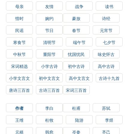
母亲
友情
战争
读书
惜时
婉约
豪放
诗经
民谣
节日
春节
元宵节
寒食节
清明节
端午节
七夕节
中秋节
重阳节
忧国忧民
咏史怀古
宋词精选
小学古诗
初中古诗
高中古诗
小学文言文
初中文言文
高中文言文
古诗十九首
唐诗三百首
古诗三百首
宋词三百首
作者
李白
杜甫
苏轼
王维
杜牧
陆游
李煜
元稹
韩愈
岑参
齐己