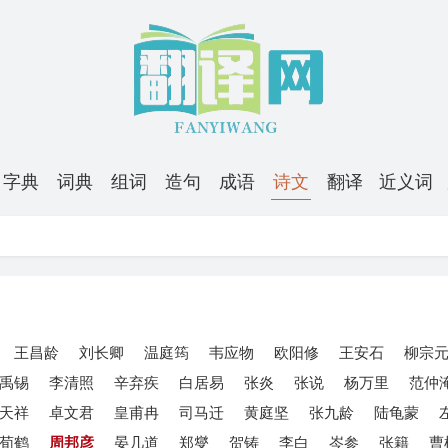
字典
词典
组词
造句
成语
诗文
翻译
近义词
王昌龄
刘长卿
温庭筠
韦应物
欧阳修
王安石
柳宗
禹锡
李清照
辛弃疾
白居易
张炎
张说
杨万里
范仲
天祥
卓文君
皇甫冉
司马迁
黄庭坚
张九龄
陆龟蒙
荀鹤
周邦彦
晏几道
郑燮
贺铸
李白
岑参
张籍
曹