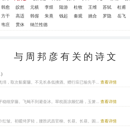
韩愈
皎然
元稹
李煜
陆游
杜牧
王维
苏轼
杜甫
方干
高适
韩偓
朱熹
钱起
秦观
姚合
罗隐
岳飞
韦庄
贯休
纳兰性德
与周邦彦有关的诗文
三）
飞绵，取次黏窗牖。不见长条低拂酒。赠行应已输先手...
查看详情
平稳细穿藤。飞蝇不到避壶冰。翠枕面凉频忆睡，玉箫...
查看详情
巾红皱。初暖绮罗轻，腰胜武昌官柳。长昼。长昼。困...
查看详情