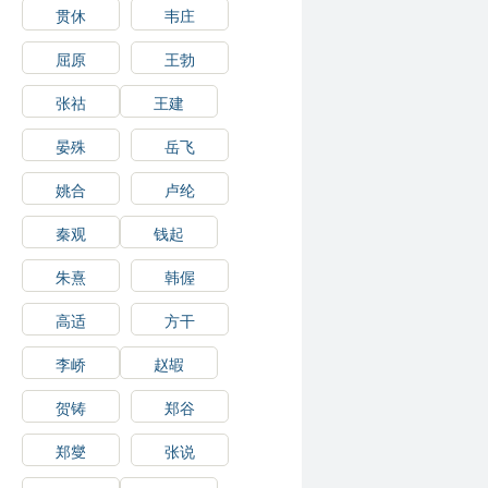
贯休
韦庄
屈原
王勃
张祜
王建
晏殊
岳飞
姚合
卢纶
秦观
钱起
朱熹
韩偓
高适
方干
李峤
赵嘏
贺铸
郑谷
郑燮
张说