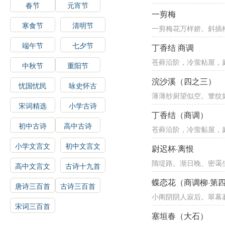
春节
元宵节
一剪梅
寒食节
清明节
一剪梅花万样娇。斜插
端午节
七夕节
丁香结 商调
苍藓沿阶，冷萤粘屋，
中秋节
重阳节
浣沙溪（四之三）
忧国忧民
咏史怀古
薄薄纱厨望似空。簟纹
宋词精选
小学古诗
丁香结（商调）
初中古诗
高中古诗
苍藓沿阶，冷萤黏屋，
小学文言文
初中文言文
尉迟杯·离恨
隋堤路。渐日晚、密霭
高中文言文
古诗十九首
蝶恋花（商调柳·第
唐诗三百首
古诗三百首
小阁阴阴人寂后。翠幕
宋词三百首
塞垣春（大石）