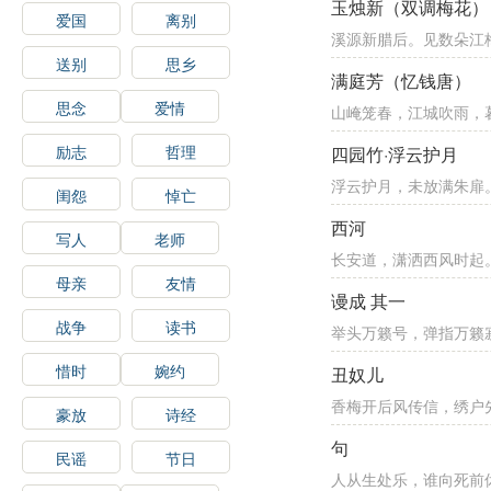
玉烛新（双调梅花）
爱国
离别
溪源新腊后。见数朵江
送别
思乡
满庭芳（忆钱唐）
思念
爱情
山崦笼春，江城吹雨，
励志
哲理
四园竹·浮云护月
浮云护月，未放满朱扉
闺怨
悼亡
西河
写人
老师
长安道，潇洒西风时起
母亲
友情
谩成 其一
战争
读书
举头万籁号，弹指万籁
惜时
婉约
丑奴儿
香梅开后风传信，绣户
豪放
诗经
句
民谣
节日
人从生处乐，谁向死前