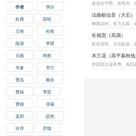
暮色分平野。傍苇岸、
作者
李白
法曲献仙音（大石）
杜甫
苏轼
蝉咽凉柯，燕飞尘幕，
王维
杜牧
长相思（高调）
陆游
李煜
夜色澄明。天街如水，
木兰花（高平暮秋饯
元稹
韩愈
郊原雨过金英秀。风扫
岑参
齐己
贾岛
柳永
曹操
李贺
曹植
张籍
孟郊
皎然
许浑
罗隐