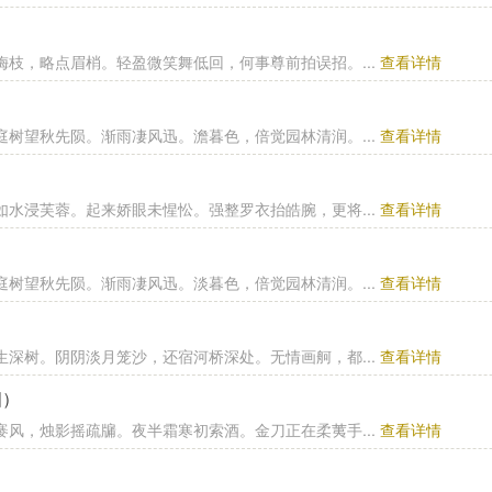
梅枝，略点眉梢。轻盈微笑舞低回，何事尊前拍误招。...
查看详情
庭树望秋先陨。渐雨凄风迅。澹暮色，倍觉园林清润。...
查看详情
如水浸芙蓉。起来娇眼未惺忪。强整罗衣抬皓腕，更将...
查看详情
庭树望秋先陨。渐雨凄风迅。淡暮色，倍觉园林清润。...
查看详情
生深树。阴阴淡月笼沙，还宿河桥深处。无情画舸，都...
查看详情
四）
褰风，烛影摇疏牖。夜半霜寒初索酒。金刀正在柔荑手...
查看详情