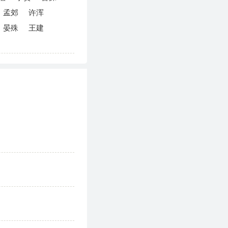
孟郊
许浑
晏殊
王建