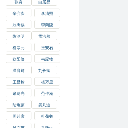
张炎
白居易
辛弃疾
李清照
刘禹锡
李商隐
陶渊明
孟浩然
柳宗元
王安石
欧阳修
韦应物
温庭筠
刘长卿
王昌龄
杨万里
诸葛亮
范仲淹
陆龟蒙
晏几道
周邦彦
杜荀鹤
吴文英
马致远