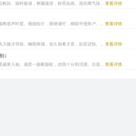
征帆卸。烟村极浦，树藏孤馆，秋景如画。渐别离气味...
查看详情
漏阁签声时度。倦脱纶巾，困便湘竹，桐阴半侵朱户。...
查看详情
风力微冷帘旌。幽期再偶，坐久相看才喜，欲叹还惊。...
查看详情
别）
霜威寒入袖。感君一曲断肠歌，劝我十分和泪酒。古道...
查看详情