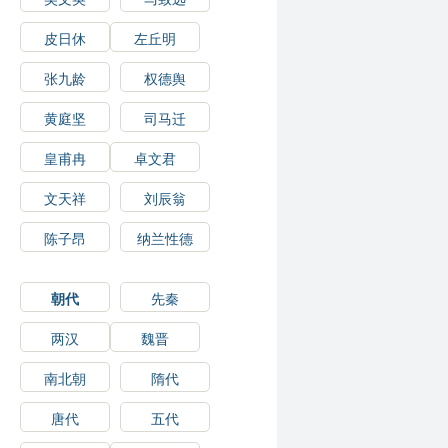
皮日休
左丘明
张九龄
权德舆
黄庭坚
司马迁
皇甫冉
卓文君
文天祥
刘辰翁
陈子昂
纳兰性德
朝代
先秦
两汉
魏晋
南北朝
隋代
唐代
五代