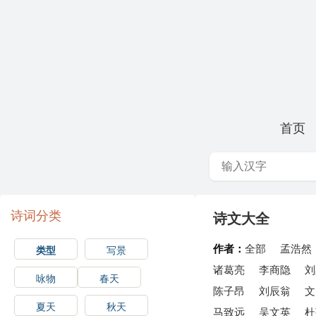
首页
诗词分类
诗文大全
作者：
全部
孟浩然
类型
写景
诸葛亮
李商隐
刘
咏物
春天
陈子昂
刘辰翁
文
夏天
秋天
马致远
吴文英
杜