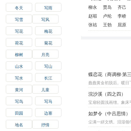
柳永
贾岛
齐己
冬天
写雨
赵嘏
卢纶
李峤
写雪
写风
张祜
王勃
屈原
写花
梅花
荷花
菊花
柳树
月亮
山水
写山
蝶恋花（商调柳·第
写水
长江
蠢蠢黄金初脱后。暖日
黄河
儿童
浣沙溪（四之四）
写鸟
写马
宝扇轻圆浅画缯。象床
田园
边塞
如梦令（中吕思情）
尘满一絣文绣。泪湿领
地名
抒情