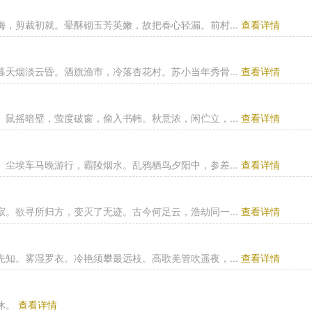
梅，剪裁初就。晕酥砌玉芳英嫩，故把春心轻漏。前村...
查看详情
暮天烟淡云昏。酒旗渔市，冷落杏花村。苏小当年秀骨...
查看详情
。鼠摇暗壁，萤度破窗，偷入书帏。秋意浓，闲伫立，...
查看详情
。尘埃车马晚游行，霸陵烟水。乱鸦栖鸟夕阳中，参差...
查看详情
寂。欲寻所归方，变灭了无迹。古今何足云，浩劫同一...
查看详情
先知。雾湿罗衣。冷艳须攀最远枝。高歌羌管吹遥夜，...
查看详情
休。
查看详情