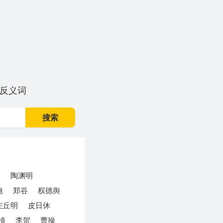
反义词
搜索
元
陶渊明
淹
郑谷
权德舆
左丘明
皮日休
植
李贺
曹操