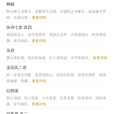
蝉赋
唯夫蝉之清素兮，潜厥类乎太阴。在盛阳之仲夏兮，始游豫乎芳
林。实澹泊而...
查看详情
杂诗七首·其四
南国有佳人，容华若桃李。朝游江北岸，夕宿潇湘沚。时俗薄朱
颜，谁为发皓...
查看详情
乐府
墨出青松烟。笔出狡兔翰。古人感鸟迹。文字有改判。
查看详情
送应氏二首
其一步登北邙阪，遥望洛阳山。洛阳何寂寞，宫室尽烧焚。垣墙
皆顿擗，荆棘...
查看详情
白鹊讴
鹊之强强。诗人取喻。今存圣世。呈质见素。饥食苕华。渴饮清
露。异于畴匹...
查看详情
结客篇 其二