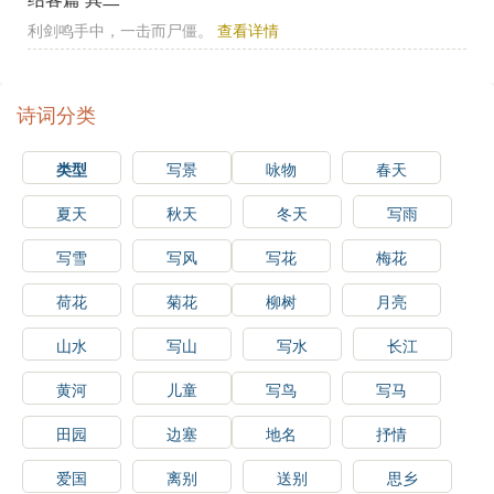
利剑鸣手中，一击而尸僵。
查看详情
诗词分类
类型
写景
咏物
春天
夏天
秋天
冬天
写雨
写雪
写风
写花
梅花
荷花
菊花
柳树
月亮
山水
写山
写水
长江
黄河
儿童
写鸟
写马
田园
边塞
地名
抒情
爱国
离别
送别
思乡