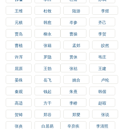
王维
杜牧
陆游
李煜
元稹
韩愈
岑参
齐己
贾岛
柳永
曹操
李贺
曹植
张籍
孟郊
皎然
许浑
罗隐
贯休
韦庄
屈原
王勃
张祜
王建
晏殊
岳飞
姚合
卢纶
秦观
钱起
朱熹
韩偓
高适
方干
李峤
赵嘏
贺铸
郑谷
郑燮
张说
张炎
白居易
辛弃疾
李清照