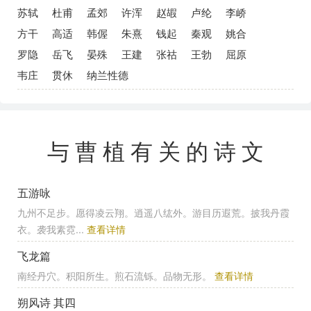
苏轼
杜甫
孟郊
许浑
赵嘏
卢纶
李峤
方干
高适
韩偓
朱熹
钱起
秦观
姚合
罗隐
岳飞
晏殊
王建
张祜
王勃
屈原
韦庄
贯休
纳兰性德
与曹植有关的诗文
五游咏
九州不足步。愿得凌云翔。逍遥八纮外。游目历遐荒。披我丹霞
衣。袭我素霓...
查看详情
飞龙篇
南经丹穴。积阳所生。煎石流铄。品物无形。
查看详情
朔风诗 其四