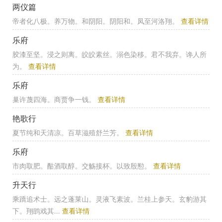
两仪篇
帝者化八极。养万物。和阴阳。阴阳和。凤至河洛翔。
查看详情
乐府
胶漆至坚。浸之则离。皎皎素丝。溺色染移。君不我弃。谗人所
为。
查看详情
乐府
巢许蔑四海。商贾争一钱。
查看详情
艳歌行
夏节纯和天清凉。百草滋殖舒兰芳。
查看详情
乐府
市肉取肥。酤酒取醇。交觞接杯。以致殷懃。
查看详情
升天行
乘蹻追术士。远之蓬莱山。灵液飞素波。兰桂上参天。玄豹游其
下。翔鹍戏其...
查看详情