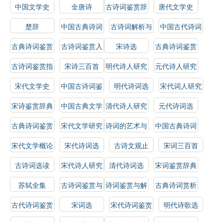
选
研究
解析
中国文学史
全唐诗
古诗词鉴赏辞
唐代文学史
典
楚辞
中国古典诗词
古诗词解析与
中国古代诗词
解析
鉴赏
概论
古典诗词鉴赏
古诗词鉴赏入
宋诗选
古典诗词鉴赏
门
辞典
古诗词鉴赏指
宋诗三百首
明代诗人研究
元代诗人研究
南
宋代文学史
中国古诗词鉴
明代诗词选
宋代词人研究
赏
宋诗鉴赏辞典
中国古典文学
清代诗人研究
元代诗词选
作品选
古典诗词鉴赏
宋代文学研究
诗词的艺术与
中国古典诗词
指南
技巧
选读
宋代文学概论
宋代诗词选
古诗文观止
宋词三百首
古诗词选读
宋代诗人研究
清代诗词选
宋词鉴赏辞典
苏轼全集
古诗词鉴赏与
诗词鉴赏与解
古典诗词赏析
分析
析
古代诗词鉴赏
宋词选
宋代诗词鉴赏
明代诗歌选
指南