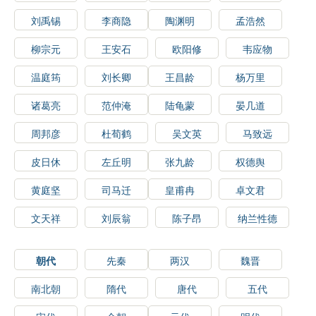
刘禹锡
李商隐
陶渊明
孟浩然
柳宗元
王安石
欧阳修
韦应物
温庭筠
刘长卿
王昌龄
杨万里
诸葛亮
范仲淹
陆龟蒙
晏几道
周邦彦
杜荀鹤
吴文英
马致远
皮日休
左丘明
张九龄
权德舆
黄庭坚
司马迁
皇甫冉
卓文君
文天祥
刘辰翁
陈子昂
纳兰性德
朝代
先秦
两汉
魏晋
南北朝
隋代
唐代
五代