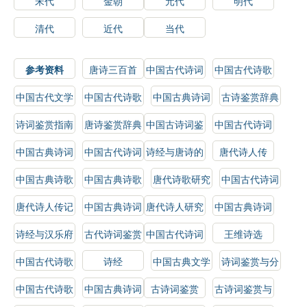
宋代
金朝
元代
明代
清代
近代
当代
参考资料
唐诗三百首
中国古代诗词
中国古代诗歌
选读
鉴赏
中国古代文学
中国古代诗歌
中国古典诗词
古诗鉴赏辞典
史
鉴赏辞典
鉴赏
诗词鉴赏指南
唐诗鉴赏辞典
中国古诗词鉴
中国古代诗词
赏辞典
鉴赏辞典
中国古典诗词
中国古代诗词
诗经与唐诗的
唐代诗人传
鉴赏辞典
鉴赏
比较研究
中国古典诗歌
中国古典诗歌
唐代诗歌研究
中国古代诗词
鉴赏辞典
鉴赏
研究
唐代诗人传记
中国古典诗词
唐代诗人研究
中国古典诗词
赏析
选
诗经与汉乐府
古代诗词鉴赏
中国古代诗词
王维诗选
选
中国古代诗歌
诗经
中国古典文学
诗词鉴赏与分
史
史
析
中国古代诗歌
中国古典诗词
古诗词鉴赏
古诗词鉴赏与