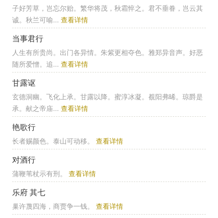
子好芳草，岂忘尔贻。繁华将茂，秋霜悴之。君不垂眷，岂云其
诚。秋兰可喻...
查看详情
当事君行
人生有所贵尚。出门各异情。朱紫更相夺色。雅郑异音声。好恶
随所爱憎。追...
查看详情
甘露讴
玄德洞幽。飞化上承。甘露以降。蜜淳冰凝。覩阳弗晞。琼爵是
承。献之帝庙...
查看详情
艳歌行
长者赐颜色。泰山可动移。
查看详情
对酒行
蒲鞭苇杖示有刑。
查看详情
乐府 其七
巢许蔑四海，商贾争一钱。
查看详情