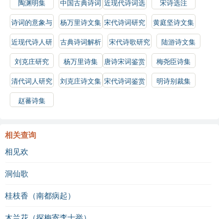
陶渊明集
中国古典诗词
近现代诗词选
宋诗选注
鉴赏指南
诗词的意象与
杨万里诗文集
宋代诗词研究
黄庭坚诗文集
情感
近现代诗人研
古典诗词解析
宋代诗歌研究
陆游诗文集
究
刘克庄研究
杨万里诗集
唐诗宋词鉴赏
梅尧臣诗集
辞典
清代词人研究
刘克庄诗文集
宋代诗词鉴赏
明诗别裁集
辞典
赵蕃诗集
相关查询
相见欢
洞仙歌
桂枝香（南都病起）
木兰花（探梅寄李士举）