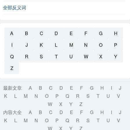
全部反义词
A
B
C
D
E
F
G
H
I
J
K
L
M
N
O
P
Q
R
S
T
U
W
X
Y
Z
最新文章
A
B
C
D
E
F
G
H
I
J
K
L
M
N
O
P
Q
R
S
T
U
V
W
X
Y
Z
内容大全
A
B
C
D
E
F
G
H
I
J
K
L
M
N
O
P
Q
R
S
T
U
V
W
X
Y
Z