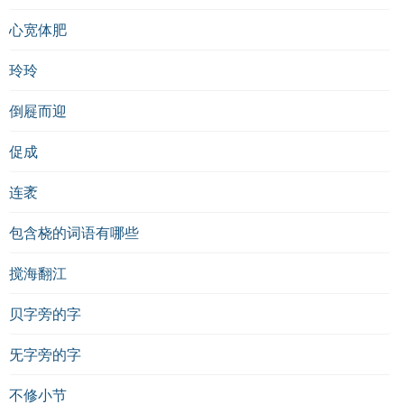
心宽体肥
玲玲
倒屣而迎
促成
连袤
包含桡的词语有哪些
搅海翻江
贝字旁的字
旡字旁的字
不修小节