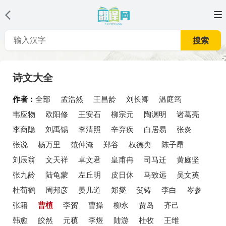
搜索
诗文大全
作者：
全部
孟浩然
王昌龄
刘长卿
温庭筠
韦应物
欧阳修
王安石
柳宗元
陶渊明
诸葛亮
李商隐
刘禹锡
李清照
辛弃疾
白居易
张炎
张说
杨万里
范仲淹
郑谷
权德舆
陈子昂
刘辰翁
文天祥
卓文君
皇甫冉
司马迁
黄庭坚
张九龄
陆龟蒙
左丘明
皮日休
马致远
吴文英
杜荀鹤
周邦彦
晏几道
郑燮
贺铸
李白
岑参
张籍
曹植
李贺
曹操
柳永
贾岛
齐己
韩愈
皎然
元稹
李煜
陆游
杜牧
王维