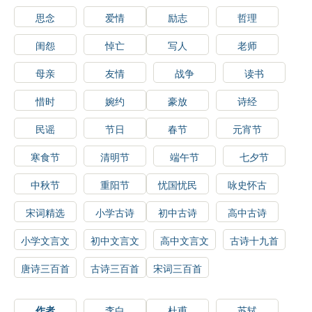
思念
爱情
励志
哲理
闺怨
悼亡
写人
老师
母亲
友情
战争
读书
惜时
婉约
豪放
诗经
民谣
节日
春节
元宵节
寒食节
清明节
端午节
七夕节
中秋节
重阳节
忧国忧民
咏史怀古
宋词精选
小学古诗
初中古诗
高中古诗
小学文言文
初中文言文
高中文言文
古诗十九首
唐诗三百首
古诗三百首
宋词三百首
作者
李白
杜甫
苏轼