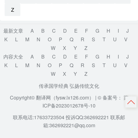
Z
最新文章
A
B
C
D
E
F
G
H
I
J
K
L
M
N
O
P
Q
R
S
T
U
V
W
X
Y
Z
内容大全
A
B
C
D
E
F
G
H
I
J
K
L
M
N
O
P
Q
R
S
T
U
V
W
X
Y
Z
传承国学经典 弘扬传统文化
Copyright© 翻译网（fysw.lx126.com） |
© 备案号： 苏
ICP备2023012678号-10
联系电话:17633723504 投诉QQ:362692221 联系邮
箱:362692221@qq.com