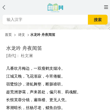
搜索
首页
>
诗文
>
水龙吟 舟夜闻笛
水龙吟 舟夜闻笛
[
清代
]：
杜文澜
几番吹月梅边，一双瘦鹤支烟冷。
江城又晚，飞花渐寂，今宵倦艇。
宿鹭惊沙，潜虬舞壑，断肠谁听。
趁荒洲渺霭，声来甚处，偏只有、羁魂醒。
长恨芙蓉分镜，遍珠楼、更无人凭。
寒潮暗长，丝杨尽老，鳏鱼自惊。