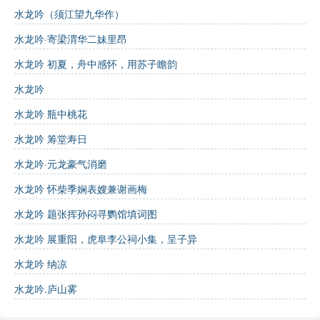
诗中提到的“瘦鹤”主要象征什么？ a. 友谊
水龙吟（须江望九华作）
b. 孤独
c. 财富
水龙吟·寄梁渭华二妹里昂
“长恨芙蓉分镜”中的“芙蓉”指的是什么？ a. 一种植物
水龙吟 初夏，舟中感怀，用苏子瞻韵
b. 美好的女子
水龙吟
c. 一种乐器
水龙吟 瓶中桃花
诗的主要情感基调是怎样的？ a. 轻松愉快
b. 悲伤孤独
水龙吟 筹堂寿日
c. 喜庆热闹
水龙吟·元龙豪气消磨
答案
:
水龙吟 怀柴季娴表嫂兼谢画梅
b
水龙吟 题张挥孙闷寻鹦馆填词图
b
水龙吟 展重阳，虎阜李公祠小集，呈子异
水龙吟 纳凉
b
水龙吟.庐山雾
诗词比较与延伸