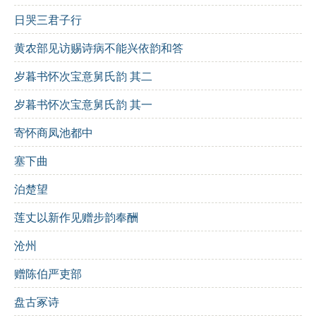
日哭三君子行
江城又晚，飞花渐寂，今宵倦艇
: 夜色渐深，花瓣飘
黄农部见访赐诗病不能兴依韵和答
落，船上的倦意加深了孤独感。
岁暮书怀次宝意舅氏韵 其二
宿鹭惊沙
: 栖息的白鹭因惊动而飞起，象征着不安与忧
虑。
岁暮书怀次宝意舅氏韵 其一
寄怀商凤池都中
趁荒洲渺霭
: 荒凉的洲头与朦胧的雾气给人一种迷失的
感觉。
塞下曲
修辞手法
:
泊楚望
比喻
: “羁魂”比喻受束缚的心灵。
莲丈以新作见赠步韵奉酬
拟人
: “寒潮暗长”，将自然现象赋予人的情感。
沧州
对仗
: 句式工整，增强了诗的韵律感。
赠陈伯严吏部
主题思想
: 诗歌表达了对时光流逝的感慨，对美好回忆的
盘古冢诗
怀念，以及在孤独中对生活的思考。