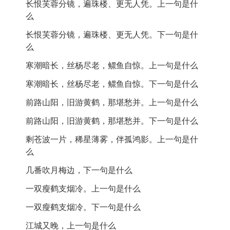
长恨芙蓉分镜，遍珠楼、更无人凭。上一句是什
梅边
: 指梅树旁边。
么
长恨芙蓉分镜，遍珠楼、更无人凭。下一句是什
瘦鹤
: 形容鹤的瘦弱，寓意孤独。
么
倦艇
: 疲惫的小船。
寒潮暗长，丝杨尽老，鳏鱼自惊。上一句是什么
宿鹭
: 指栖息的白鹭。
寒潮暗长，丝杨尽老，鳏鱼自惊。下一句是什么
潜虬
: 隐藏的龙虬，象征神秘的存在。
前路山阳，旧游黄鹤，那堪愁并。上一句是什么
前路山阳，旧游黄鹤，那堪愁并。下一句是什么
羁魂
: 受拘束的灵魂，表达对自由的渴望。
剩苍波一片，稀星薄雾，伴孤鸿影。上一句是什
芙蓉
: 代表美丽的女子，寓意离别与思念。
么
鳏鱼
: 孤独的鱼，象征孤独与忧伤。
几番吹月梅边，下一句是什么
黄鹤
: 指黄鹤楼，象征旧游与怀念。
一双瘦鹤支烟冷。上一句是什么
诗词背景
一双瘦鹤支烟冷。下一句是什么
江城又晚，上一句是什么