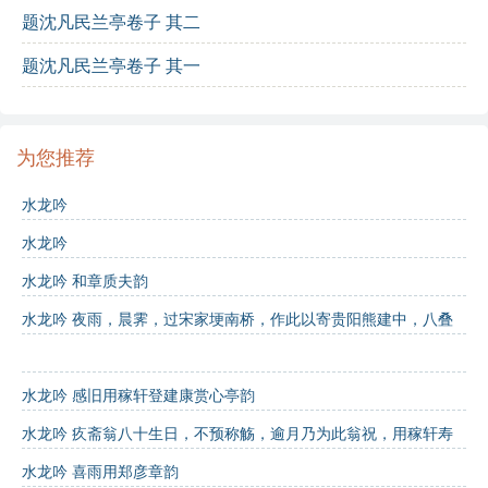
题沈凡民兰亭卷子 其二
意象分析
题沈凡民兰亭卷子 其一
意象词汇
:
梅
: 代表着清高与孤独。
为您推荐
鹤
: 象征长寿与孤独。
水龙吟
飞花
: 象征美好事物的消逝。
水龙吟
水龙吟 和章质夫韵
寒潮
: 代表着内心的寒冷与孤寂。
水龙吟 夜雨，晨霁，过宋家埂南桥，作此以寄贵阳熊建中，八叠
孤鸿
: 象征孤独的游子，寓意对家的思念。
前韵
互动学习
水龙吟 感旧用稼轩登建康赏心亭韵
水龙吟 疚斋翁八十生日，不预称觞，逾月乃为此翁祝，用稼轩寿
诗词测试
:
韩南涧韵
水龙吟 喜雨用郑彦章韵