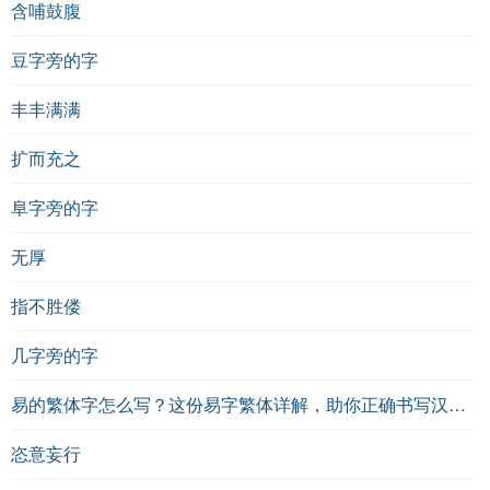
含哺鼓腹
豆字旁的字
丰丰满满
扩而充之
阜字旁的字
无厚
指不胜偻
几字旁的字
易的繁体字怎么写？这份易字繁体详解，助你正确书写汉字_汉字繁体学习
恣意妄行