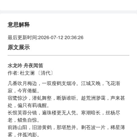
前路山阳，旧游黄鹤，那堪愁并。
剩苍波一片，稀星薄雾，伴孤鸿影。
意思解释
最后更新时间:2026-07-12 20:36:26
原文展示
水龙吟 舟夜闻笛
作者: 杜文澜 〔清代〕
几番吹月梅边，一双瘦鹤支烟冷。江城又晚，飞花渐
寂，今宵倦艇。
宿鹭惊沙，潜虬舞壑，断肠谁听。趁荒洲渺霭，声来甚
处，偏只有羁魂醒。
长恨芙蓉分镜，遍珠楼更无人凭。寒潮暗长，丝杨尽
老，鳏鱼自惊。
前路山阳，旧游黄鹤，那堪愁并。剩苍波一片，稀星薄
雾，伴孤鸿影。