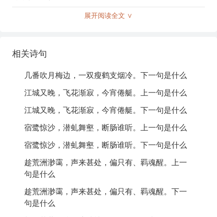
展开阅读全文 ∨
白话文翻译
几次在梅树旁的月光下听笛声，一对瘦鹤在冷烟中栖
相关诗句
息。江城的夜色又渐渐深了，飞舞的花瓣逐渐稀少，今
晚我在倦怠的小船上。
几番吹月梅边，一双瘦鹤支烟冷。下一句是什么
宿鸟惊飞沙岸，潜伏的龙虬在山谷中舞动，断肠的悲伤
江城又晚，飞花渐寂，今宵倦艇。上一句是什么
又有谁来倾听。趁着荒凉的洲头在朦胧的雾气中，乐声
从何处传来，偏偏只有我的羁魂在清醒。
江城又晚，飞花渐寂，今宵倦艇。下一句是什么
长久以来怨恨芙蓉花的离散，遍布珠楼的地方更是无人
宿鹭惊沙，潜虬舞壑，断肠谁听。上一句是什么
依靠。寒潮暗暗袭来，杨柳已然衰老，孤独的鳏鱼也在
惊恐。
宿鹭惊沙，潜虬舞壑，断肠谁听。下一句是什么
前方的山阳，昔日游玩的黄鹤，怎能承受这份愁苦。剩
趁荒洲渺霭，声来甚处，偏只有、羁魂醒。上一
下的只有苍茫的波浪，一片稀星薄雾，伴随着孤鸿的身
句是什么
影。
趁荒洲渺霭，声来甚处，偏只有、羁魂醒。下一
注释
句是什么