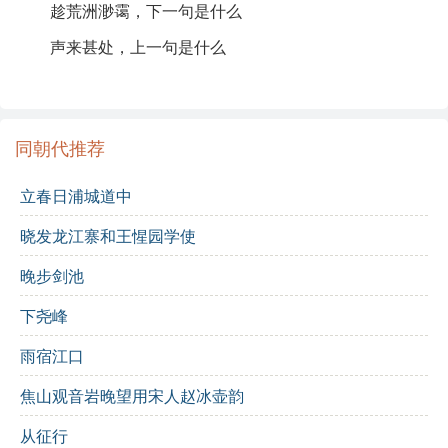
趁荒洲渺霭，下一句是什么
诗中多用意象，如“宿鹭惊沙，潜虬舞壑”，展现了自然的
灵动与诗人的情感共鸣。尤其是“断肠谁听”的感慨，表露
声来甚处，上一句是什么
出一种无奈与悲伤，似乎在叹息世间的冷漠。
随着诗意的推进，诗人将思绪引向了对往昔的追忆：“长
恨芙蓉分镜”，无不表现出对美好事物逝去的惋惜。最后
同朝代推荐
的“剩苍波一片，稀星薄雾，伴孤鸿影”则将孤独感推向高
潮，诗人用广阔的自然背景衬托出内心的孤寂，留给读
者一种深沉的思索与无尽的回味。
立春日浦城道中
晓发龙江寨和王惺园学使
诗词解析
晚步剑池
逐句解析
:
下尧峰
几番吹月梅边
: 多次在梅树旁听笛声，象征着对过去的
雨宿江口
回忆。
焦山观音岩晚望用宋人赵冰壶韵
一双瘦鹤支烟冷
: 瘦鹤象征孤独与清冷，营造出凄凉的
从征行
氛围。