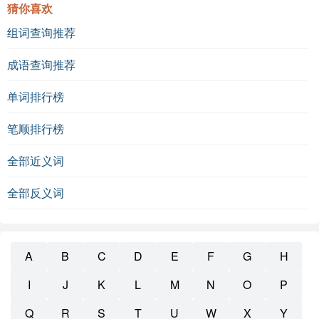
猜你喜欢
组词查询推荐
成语查询推荐
单词排行榜
笔顺排行榜
全部近义词
全部反义词
A
B
C
D
E
F
G
H
I
J
K
L
M
N
O
P
Q
R
S
T
U
W
X
Y