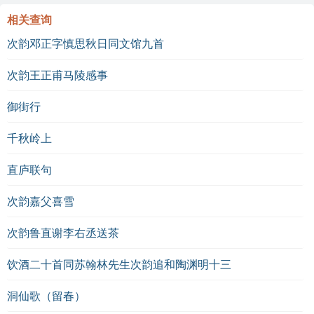
相关查询
相关作品推荐
:
次韵邓正字慎思秋日同文馆九首
李白《静夜思》
次韵王正甫马陵感事
王维《山居秋暝》
御街行
诗词对比
:
比较杜文澜的《水龙吟 舟夜闻笛》与李白的《静夜
千秋岭上
思》，两者皆有对月夜的描绘，但杜文澜更侧重孤独
直庐联句
的情感，而李白则表现出对故乡的思念。
次韵嘉父喜雪
参考资料
次韵鲁直谢李右丞送茶
《中国古代诗词鉴赏》
饮酒二十首同苏翰林先生次韵追和陶渊明十三
《清代诗人传》
洞仙歌（留春）