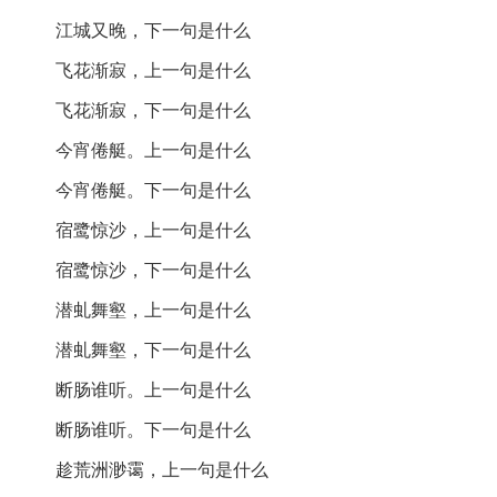
作者介绍
: 杜文澜，清代诗人，生平不详，诗风多体现出
江城又晚，下一句是什么
对自然的感悟与对人生的思考。
飞花渐寂，上一句是什么
创作背景
: 这首诗作于夜晚，舟行江上，作者在寂静的氛
围中感受到孤独与思念，表达了对过往美好时光的怀念
飞花渐寂，下一句是什么
与对现实的感慨。
今宵倦艇。上一句是什么
诗歌鉴赏
今宵倦艇。下一句是什么
宿鹭惊沙，上一句是什么
《水龙吟 舟夜闻笛》是一首充满抒情与意象的诗。诗中
宿鹭惊沙，下一句是什么
通过描绘夜晚舟行的场景，营造出一种孤独而又凄美的
氛围。开篇几句即通过“几番吹月梅边，一双瘦鹤支烟冷”
潜虬舞壑，上一句是什么
将读者带入一个清冷宁静的夜晚，梅边的笛声宛如月光
潜虬舞壑，下一句是什么
下的回响，给人以无限的遐想。
断肠谁听。上一句是什么
接下来的描述“江城又晚，飞花渐寂，今宵倦艇”则进一步
加深了夜色的沉寂与诗人的倦怠感。飞花的寂寞与游子
断肠谁听。下一句是什么
的疲惫形成鲜明对比，仿佛在暗示着时光的流逝与生命
趁荒洲渺霭，上一句是什么
的孤独。