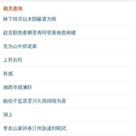
A. 温暖
相关查询
林下得月以木阴蔽遮为恨
B. 凉爽
C. 炎热
赵克勤曾橐卿景寿同登黄南恩南楼
诗中提到的“银汉”意指什么？
无为山中郑老家
A. 银河
上乔右司
B. 银色的水面
有感
C. 银色的云彩
湘西寺观澜轩
答案：
杨伯子监丞霅川久雨得晴为喜
A. 柳树
湖上
B. 凉爽
李友山索诗卷汀州急递到昭武