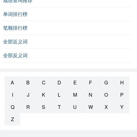
成语查询推荐
单词排行榜
笔顺排行榜
全部近义词
全部反义词
A
B
C
D
E
F
G
H
I
J
K
L
M
N
O
P
Q
R
S
T
U
W
X
Y
Z