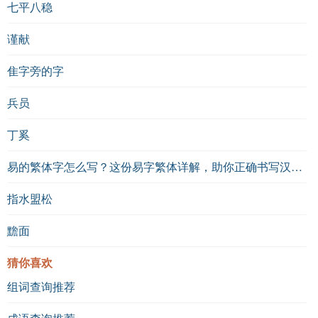
七平八稳
谨献
隹字旁的字
兵员
丁奚
易的繁体字怎么写？这份易字繁体详解，助你正确书写汉字_汉字繁体学习
指水盟松
黵面
猜你喜欢
组词查询推荐