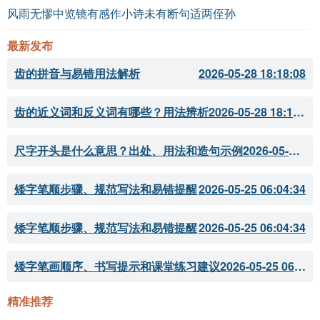
A. 银河
风雨无憀中览镜有感作小诗未有断句适两侄孙
诗词比较与延伸：
最新发布
齿的拼音与易错用法解析
2026-05-28 18:18:08
相关作品推荐：
李清照的《如梦令》
齿的近义词和反义词有哪些？用法辨析
2026-05-28 18:18:07
杜甫的《月夜忆舍弟》
尺字开头是什么意思？出处、用法和造句示例
2026-05-28 18:18:05
诗词对比：
矮字笔顺步骤、规范写法和易错提醒
2026-05-25 06:04:34
比较张珊英的《水龙吟 纳凉》和李清照的《如梦
矮字笔顺步骤、规范写法和易错提醒
2026-05-25 06:04:34
令》，两者均表现了对夜晚自然的欣赏，张诗更偏向
于宁静，而李诗则表现出对往事的怀念与情感的细
矮字笔画顺序、书写提示和课堂练习建议
2026-05-25 06:04:33
腻。
精准推荐
参考资料：