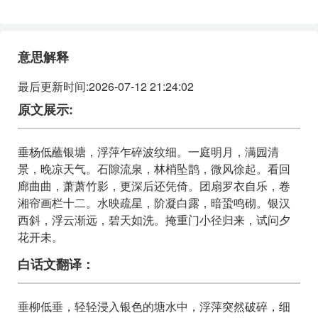
银汉西斜，浮云渐远，碧天如洗。
掩重门、小径归来，试问夕花开未。
意思解释
最后更新时间:2026-07-12 21:24:02
原文展示:
垂杨低蘸银塘，浮萍乍碎波纹细。一庭明月，满园清
景，晚凉天气。石隙流泉，林梢坠鹊，微风徐起。看回
廊曲曲，萧萧竹影，更深后还凭倚。团扇罗衣自乐，卷
湘帘画栏十二。水映疏星，阶凝白露，暗蛩鸣砌。银汉
西斜，浮云渐远，碧天如洗。掩重门小径归来，试问夕
花开未。
白话文翻译：
垂柳低垂，轻轻浸入银色的塘水中，浮萍突然破碎，细