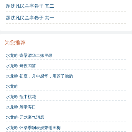
比喻
：如“银塘”比喻水面清澈。
题沈凡民兰亭卷子 其二
拟人
：如“暗蛩鸣砌”，使虫鸣生动。
题沈凡民兰亭卷子 其一
对仗
：如“水映疏星，阶凝白露”，增强了诗的韵律感。
为您推荐
主题思想：
水龙吟·寄梁渭华二妹里昂
整首诗表达了诗人对自然的热爱和对宁静生活的向往，
同时也蕴含着对生活细节的深刻观察和对美好事物的期
水龙吟 舟夜闻笛
待。
水龙吟 初夏，舟中感怀，用苏子瞻韵
意象分析：
水龙吟
水龙吟 瓶中桃花
意象词汇：
水龙吟 筹堂寿日
垂杨
：象征柔美与婉约。
水龙吟·元龙豪气消磨
水龙吟 怀柴季娴表嫂兼谢画梅
明月
：象征纯洁与宁静。