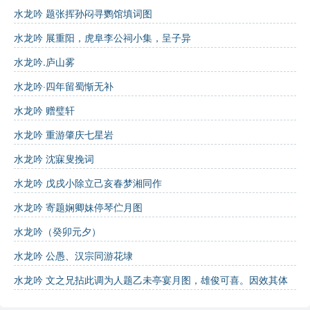
水龙吟 题张挥孙闷寻鹦馆填词图
浮萍
：象征轻浮与转瞬即逝。
水龙吟 展重阳，虎阜李公祠小集，呈子异
流泉
：象征生命的流动与活力。
水龙吟.庐山雾
夕花
：象征美好事物的期待与珍惜。
水龙吟·四年留蜀惭无补
互动学习：
水龙吟 赠璧轩
水龙吟 重游肇庆七星岩
诗词测试：
水龙吟 沈寐叟挽词
水龙吟 戊戌小除立己亥春梦湘同作
“垂杨低蘸银塘”中的“垂杨”指的是什么植物？
水龙吟 寄题娴卿妹停琴伫月图
A. 柳树
水龙吟（癸卯元夕）
B. 桃树
水龙吟 公愚、汉宗同游花埭
C. 橙树
水龙吟 文之兄拈此调为人题乙未亭宴月图，雄俊可喜。因效其体
诗中描绘的“晚凉天气”给人什么样的感觉？
赋此，并踵原韵同梦西谱