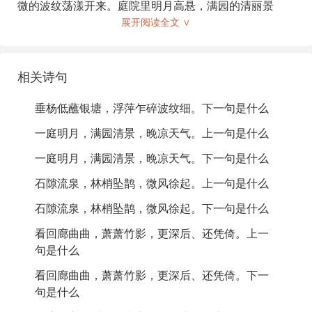
微的波纹荡漾开来。庭院里明月高悬，满园的清丽景
色，在这晚凉的天气中格外迷人。石缝间流淌的泉水，
展开阅读全文 ∨
树梢上的乌雀低飞，微风轻轻地吹起。看那回廊曲折，
竹影摇曳，更深处还倚靠在一旁。手中团扇，身穿轻盈
罗衣，乐在其中，卷起湘帘，倚靠在画栏上。水面映照
相关诗句
着稀疏的星星，台阶上凝结着白露，隐隐约约传来秋虫
的鸣叫。银河西斜，浮云渐渐远去，天空如洗般清澈。
垂杨低蘸银塘，浮萍乍碎波纹细。下一句是什么
我轻轻掩上重门，沿着小径归来，试问那夕花是否已经
一庭明月，满园清景，晚凉天气。上一句是什么
开放？
一庭明月，满园清景，晚凉天气。下一句是什么
注释:
石隙流泉，林梢坠鹊，微风徐起。上一句是什么
石隙流泉，林梢坠鹊，微风徐起。下一句是什么
垂杨
：垂下来的柳树。
看回廊曲曲，萧萧竹影，更深后、还凭倚。上一
银塘
：银色的水塘，形容塘水清澈如银。
句是什么
浮萍
：一种水生植物，轻浮在水面。
看回廊曲曲，萧萧竹影，更深后、还凭倚。下一
句是什么
波纹细
：水面上轻微的波纹。