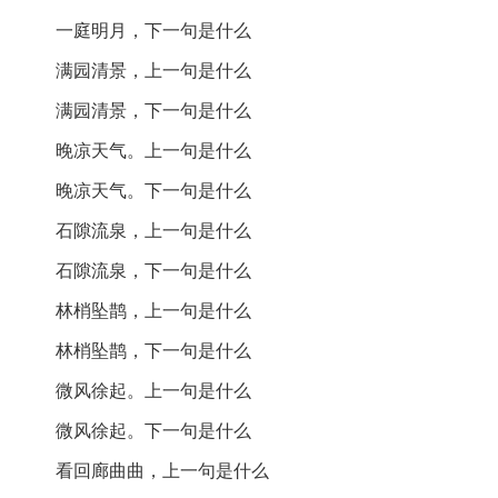
创作背景：
一庭明月，下一句是什么
《水龙吟 纳凉》创作于清代盛期，诗人可能在夏日的傍
满园清景，上一句是什么
晚，静坐于庭院，观察周围的自然景色，生发出清凉、
满园清景，下一句是什么
恬静的感受。
晚凉天气。上一句是什么
诗歌鉴赏：
晚凉天气。下一句是什么
《水龙吟 纳凉》是一首描绘夏日晚凉的诗，展现了诗人
石隙流泉，上一句是什么
对自然美的细腻观察和对宁静生活的向往。开篇以“垂杨
石隙流泉，下一句是什么
低蘸银塘”描绘了柳树与塘水的亲密关系，营造出一种凉
爽的氛围。整个诗歌的意象清新，给人以悠然自得的感
林梢坠鹊，上一句是什么
受。
林梢坠鹊，下一句是什么
诗中使用了丰富的自然意象，如“浮萍”、“明月”、“流泉”
微风徐起。上一句是什么
等，表现出诗人与自然的和谐共处。特别是“银汉西斜，
浮云渐远，碧天如洗”，不仅传达了诗人对美好自然的赞
微风徐起。下一句是什么
美，也暗含了时间的流逝与宁静的珍贵。最后一句“试问
看回廊曲曲，上一句是什么
夕花开未”更是将个人情感融入自然景观中，体现了诗人
对生活细节的关注与对美好事物的期待。