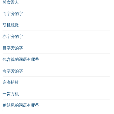
邻女詈人
《清代诗词选》
而字旁的字
《中国古代文学史》
研机综微
《诗词鉴赏与创作》
赤字旁的字
目字旁的字
包含徯的词语有哪些
龠字旁的字
东海捞针
一贯万机
赡结尾的词语有哪些