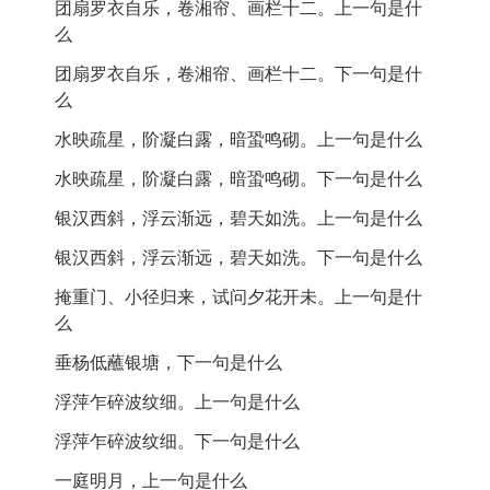
团扇罗衣自乐，卷湘帘、画栏十二。上一句是什
晚凉天气
：晚上的凉爽天气。
么
石隙流泉
：石缝间流出的泉水。
团扇罗衣自乐，卷湘帘、画栏十二。下一句是什
么
林梢坠鹊
：树林的顶端，乌雀飞落。
水映疏星，阶凝白露，暗蛩鸣砌。上一句是什么
团扇
：一种扇子，通常用来乘凉。
水映疏星，阶凝白露，暗蛩鸣砌。下一句是什么
湘帘
：一种窗帘，可能指代轻薄的窗帘。
银汉西斜，浮云渐远，碧天如洗。上一句是什么
诗词背景:
银汉西斜，浮云渐远，碧天如洗。下一句是什么
掩重门、小径归来，试问夕花开未。上一句是什
么
作者介绍：
垂杨低蘸银塘，下一句是什么
张珊英，清代女诗人，以其细腻的诗风和清新的意境著
浮萍乍碎波纹细。上一句是什么
称。她的作品常表现出对自然的热爱与对生活的敏感观
察。
浮萍乍碎波纹细。下一句是什么
一庭明月，上一句是什么