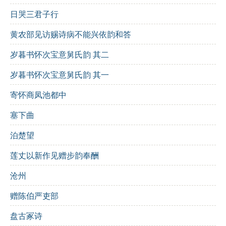
看回廊曲曲，萧萧竹影，更深后还凭倚
：描写竹影摇
日哭三君子行
曳，增添了诗的深邃感。
黄农部见访赐诗病不能兴依韵和答
团扇罗衣自乐，卷湘帘画栏十二
：表现诗人的悠然自
岁暮书怀次宝意舅氏韵 其二
得，生活情趣浓厚。
岁暮书怀次宝意舅氏韵 其一
水映疏星，阶凝白露，暗蛩鸣砌
：细腻描绘夜色和虫
寄怀商凤池都中
鸣，增添了诗的情趣。
塞下曲
银汉西斜，浮云渐远，碧天如洗
：展现浩瀚的星空，
泊楚望
给人以宁静。
莲丈以新作见赠步韵奉酬
掩重门小径归来，试问夕花开未
：回归生活，期待自
沧州
然的美好。
赠陈伯严吏部
修辞手法：
盘古冢诗