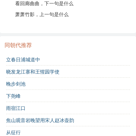
看回廊曲曲，下一句是什么
整首诗风格清新脱俗，展现了作者高雅的审美情趣与深
萧萧竹影，上一句是什么
厚的文化修养，是清代诗词中一首不可多得的佳作。
诗词解析：
同朝代推荐
逐句解析：
立春日浦城道中
垂杨低蘸银塘
：描绘柳枝轻轻触水，给人一种柔和的
晓发龙江寨和王惺园学使
感觉。
晚步剑池
浮萍乍碎波纹细
：突显水面轻微波动，意境生动。
下尧峰
一庭明月，满园清景，晚凉天气
：描绘夜晚宁静的美
雨宿江口
好景色，营造出凉爽的氛围。
焦山观音岩晚望用宋人赵冰壶韵
石隙流泉，林梢坠鹊，微风徐起
：展现自然的动感，
生动形象。
从征行