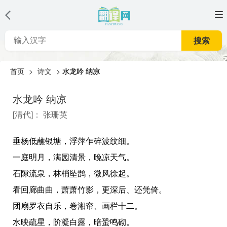
搜索
首页
>
诗文
>
水龙吟 纳凉
水龙吟 纳凉
[
清代
]：
张珊英
垂杨低蘸银塘，浮萍乍碎波纹细。
一庭明月，满园清景，晚凉天气。
石隙流泉，林梢坠鹊，微风徐起。
看回廊曲曲，萧萧竹影，更深后、还凭倚。
团扇罗衣自乐，卷湘帘、画栏十二。
水映疏星，阶凝白露，暗蛩鸣砌。